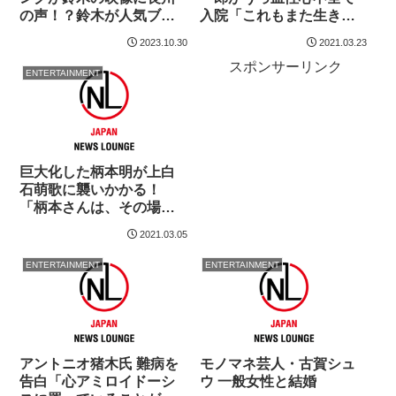
の声！？鈴木が人気ブラ
入院「これもまた生き
ンドコーデ8変化
ろ！と…」
2023.10.30
2021.03.23
スポンサーリンク
ENTERTAINMENT
巨大化した柄本明が上白
石萌歌に襲いかかる！
「柄本さんは、その場に
いるだけで厳かな空気が
2021.03.05
流れる『偉大なる父』と
いうイメージ」
ENTERTAINMENT
ENTERTAINMENT
アントニオ猪木氏 難病を
モノマネ芸人・古賀シュ
告白「心アミロイドーシ
ウ 一般女性と結婚