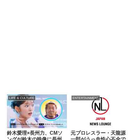
LIFE & CULTURE
ENTERTAINMENT
鈴木愛理×長州力、CMソ
元プロレスラー・天龍源
ングが鈴木の映像に長州
一郎がうっ血性心不全で