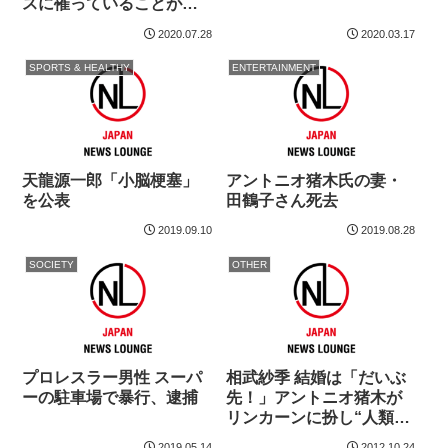
スに罹っていることが判
明しました」
2020.07.28
2020.03.17
SPORTS & HEALTHY
ENTERTAINMENT
天龍源一郎「小脳梗塞」
アントニオ猪木氏の妻・
を公表
田鶴子さん死去
2019.09.10
2019.08.28
SOCIETY
OTHER
プロレスラー男性 スーパ
相武紗季 結婚は「だいぶ
ーの駐車場で暴行、逮捕
先！」アントニオ猪木が
リンカーンに扮し“人類解
放ビンタ”注入！
2019.05.14
2012.10.24