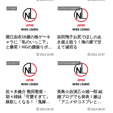
OTHER
ENTERTAINMENT
堀江由衣16歳の格ゲーキ
浜田翔子お尻でほしのあ
ャラに「私のいっこ下」
き超え狙う！海の家で甘
と爆笑！HGの腰振りポー
えて値切る
ズにも反応
2012.10.08
2012.10.07
SOCIETY
ENTERTAINMENT
佐々木健介 熊田聖亜・
長島☆自演乙☆雄一郎 結
胡々姉妹「可愛すぎて」
婚ブログでも発表！嫁は
娘欲しくなる！「鬼嫁と
「アニメやコスプレとい
相談します！」
うとやな顔」
2012.09.20
2012.09.03