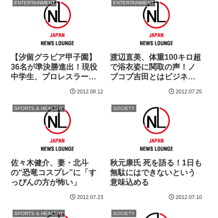
ENTERTAINMENT
ENTERTAINMENT
【汐留グラビア甲子園】
渡辺直美、体重100キロ超
36名が準決勝進出！現役
で浴衣姿に関取の声！ノ
中学生、プロレスラー、
ブコブ吉田とはビジネス
バンドマンも！
キス
2012.08.12
2012.07.25
SPORTS & HEALTHY
SOCIETY
佐々木健介、妻・北斗
秋元康氏 死を語る！1日も
の“恐竜コスプレ”に「す
無駄にはできないという
っぴんの方が怖い」
意味込める
2012.07.23
2012.07.10
SPORTS & HEALTHY
SOCIETY