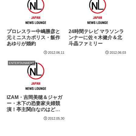
プロレスラー中嶋勝彦と
24時間テレビ マラソンラ
元ミニスカポリス・飯作
ンナーに佐々木健介＆北
あゆりが婚約
斗晶ファミリー
2012.06.11
2012.06.03
ENTERTAINMENT
IZAM・吉岡美穂＆ジャガ
ー・木下の恐妻家夫婦競
演！亭主関白なのはどっ
ち？
2012.05.30