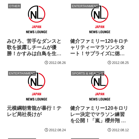
OTHER
ENTERTAINMENT
みひろ、苦手なダンスと
健介ファミリー120キロチ
歌を披露しチームが優
ャリティーマラソンスタ
勝！かすみは白鳥を生や
ート！サプライズに徳光
しバレエ踊る
まで涙
2012.08.26
2012.08.25
ENTERTAINMENT
SPORTS & HEALTHY
元横綱朝青龍が暴行！テ
健介ファミリー120キロリ
レビ局社長けが
レー決定でマラソン練習
を公開！「嵐」櫻井翔 目
を細めてエール
2012.08.24
2012.08.12