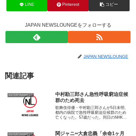
LINE
Pinterest
コピー
JAPAN NEWSLOUNGEをフォローする
JAPAN NEWSLOUNGE
関連記事
中村勘三郎さん急性呼吸窮迫症候
ENTERTAINMENT
群のため死去
歌舞伎俳優・中村勘三郎さんが5日未明、
都内の病院で急性呼吸窮迫症候群のため
亡くなった。57歳だった。同日のNHKニ
ュースが報じた。 中村さんは東京都生
まれ。十七代目・中村勘三郎の長男とし
て生まれ3歳で五代目・中村勘九郎を襲
関ジャニ∞大倉忠義「余命1ヶ月
ENTERTAINMENT