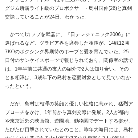
グジム所属ライト級のプロボクサー・島村国伸(26)と真剣
交際していることが24日、わかった。
かつてIカップを武器に、『日テレジェニック2006』に
選ばれるなど、グラビア界を席巻した相澤が
、14戦12勝
7KOのボクシング界期待のホープと愛を育んでいた。25
日付のサンケイスポーツで報じられており、関係者の話で
は、1年半前に共通の友人の紹介で2人は知り合い、その
とき相澤は、3歳年下の島村を恋愛対象として見ていなか
ったという。
だが、島村は相澤の笑顔と優しい性格に惹かれ、猛烈ア
プローチをかけ、1年前から真剣交際に発展。2人が都内
や東京近郊の映画館、遊園地、動物園でデートする姿が、
たびたび目撃されていたとのこと。昨年大晦日には、島村