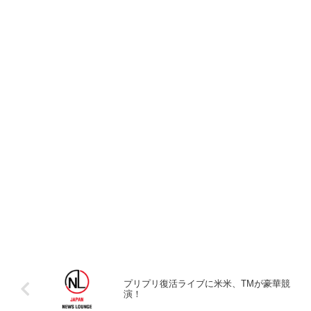
プリプリ復活ライブに米米、TMが豪華競
演！