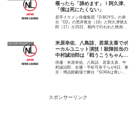
一少年の事件簿』は、『...
罹ったら「諦めます」！阿久津、
「僕は死にたくない」
若手イケメン俳優集団『D-BOYS』の弟
分『D2』の荒井敦史（19）と阿久津愼太
郎（17）が25日、都内で行われた映画
『ライフ・イズ・デッド』（監督：菱沼
康介）のDVD発売記念イベントに、女
優・ヒガリノ（20）、俳優・永岡卓也
米原幸佑、八島諒、若菜太喜でボ
ENTERTAINMENT
（27）らとと...
ーカルユニット演技！殺陣担当の
中村誠治郎は「戦うこうちゃんの
姿は最高」
俳優・米原幸佑、八島諒、若菜太喜、中
村誠治郎、女優・平松可奈子らが6日、東
京・博品館劇場で舞台『SORAは青い』
（演出：滝井サトル）公開ゲネプロを開
いた。 日本の戦国時代にタイムスリッ
プしてしまったボーカルユニット『The
Sky's Th...
スポンサーリンク