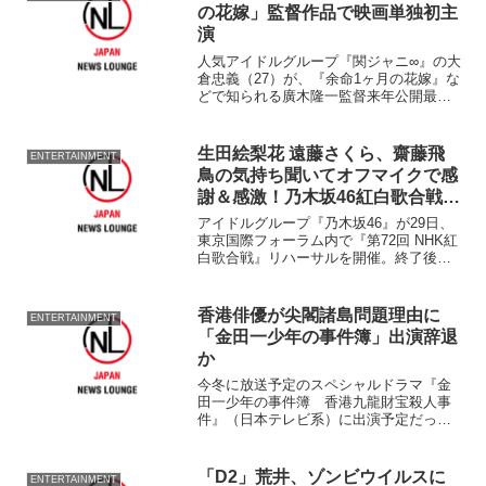
名。『昔噺桃太郎』...
の花嫁」監督作品で映画単独初主
演
人気アイドルグループ『関ジャニ∞』の大
倉忠義（27）が、『余命1ヶ月の花嫁』な
どで知られる廣木隆一監督来年公開最新
作映画『100回泣くこと』で映画単独初主
演を果たすことが15日、分かった。 作
家・中村航氏の2005年刊行の同名小説が
生田絵梨花 遠藤さくら、齋藤飛
ENTERTAINMENT
原作で、...
鳥の気持ち聞いてオフマイクで感
謝＆感激！乃木坂46紅白歌合戦で
「きっかけ」演出意図や秋元真夏
アイドルグループ『乃木坂46』が29日、
が「嬉しかった」理由とは
東京国際フォーラム内で『第72回 NHK紅
白歌合戦』リハーサルを開催。終了後に
遠藤さくら、齋藤飛鳥、生田絵梨花、秋
元真夏、山下美月がメディア向けの取材
に応じた。 2015年に初出場を果たして
香港俳優が尖閣諸島問題理由に
ENTERTAINMENT
以降7年連...
「金田一少年の事件簿」出演辞退
か
今冬に放送予定のスペシャルドラマ『金
田一少年の事件簿 香港九龍財宝殺人事
件』（日本テレビ系）に出演予定だった
香港の俳優エリック・ツァン（59）が、
尖閣諸島問題を理由に出演を辞退する意
向を示したことが、分かった。 『金田
「D2」荒井、ゾンビウイルスに
ENTERTAINMENT