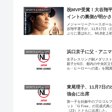
祝MVP受賞！大谷翔
SPORTS & HEALTHY
イントの裏側が明かさ
メジャーリーグベースボール
谷翔平選手が、11月17日（
ぶりに選ばれた。MLB史上初
浜口京子に父・アニマ
SPORTS & HEALTHY
女子レスリング銅メダリスト
親子が6日、都内の中央区立
ル・ヒーローへの道』を開講
東尾理子、11月7日
SPORTS & HEALTHY
強会に出席
第一子を妊娠中のプロゴルファ
ット「G Free」の完成式
（23）とともに出席した。 現