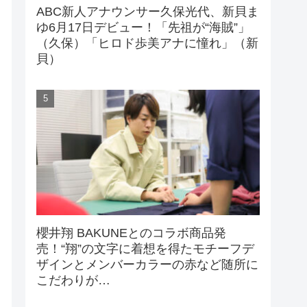
ABC新人アナウンサー久保光代、新貝ま
ゆ6月17日デビュー！「先祖が“海賊”」
（久保）「ヒロド歩美アナに憧れ」（新
貝）
櫻井翔 BAKUNEとのコラボ商品発
売！“翔”の文字に着想を得たモチーフデ
ザインとメンバーカラーの赤など随所に
こだわりが…