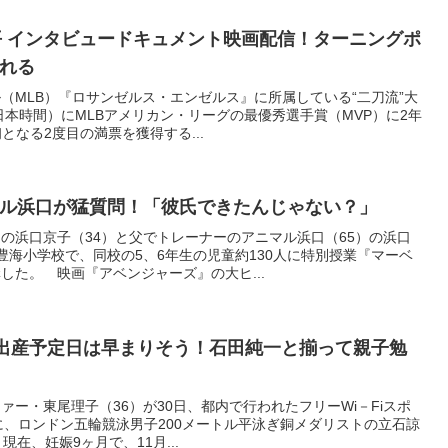
平 インタビュードキュメント映画配信！ターニングポ
れる
（MLB）『ロサンゼルス・エンゼルス』に所属している“二刀流”大
日本時間）にMLBアメリカン・リーグの最優秀選手賞（MVP）に2年
となる2度目の満票を獲得する...
ル浜口が猛質問！「彼氏できたんじゃない？」
の浜口京子（34）と父でトレーナーのアニマル浜口（65）の浜口
豊海小学校で、同校の5、6年生の児童約130人に特別授業『マーベ
した。 映画『アベンジャーズ』の大ヒ...
の出産予定日は早まりそう！石田純一と揃って親子勉
ー・東尾理子（36）が30日、都内で行われたフリーWi－Fiスポ
典に、ロンドン五輪競泳男子200メートル平泳ぎ銅メダリストの立石諒
在、妊娠9ヶ月で、11月...