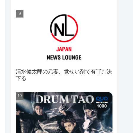
清水健太郎の元妻、覚せい剤で有罪判決
下る