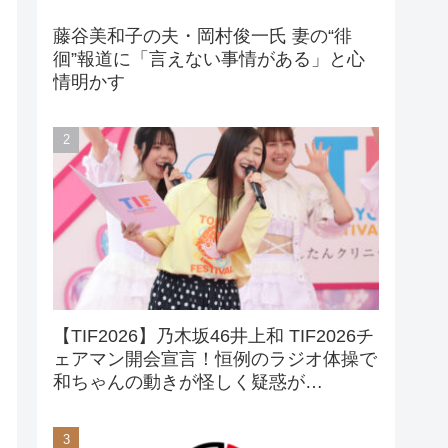
藤谷美和子の夫・岡村俊一氏 妻の“徘
徊”報道に「言えない事情がある」と心
情明かす
【TIF2026】乃木坂46井上和 TIF2026チ
ェアマン開会宣言！恒例のラジオ体操で
和ちゃんの動きが怪しく疑惑が…