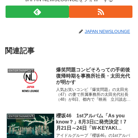
JAPAN NEWSLOUNGE
関連記事
爆笑問題コンビそろっての手術後
ENTERTAINMENT
復帰時期を事務所社長・太田光代
が明かす
人気お笑いコンビ『爆笑問題』の太田光
（47）の妻で所属事務所の太田光代社長
（48）が8日、都内で『映画 立川談志』
初日舞台あいさつに登壇した。 太田光
代社長は、18日に太田が声帯ポリープ、
田中裕二（47）はへんとう腺の
櫻坂46 1stアルバム「As you
ENTERTAINMENT
know？」8月3日に発売決定！7
月21日～24日「W-KEYAKI
FES.2022」に2日目と4日目に出
アイドルグループ『櫻坂46』の1stアルバ