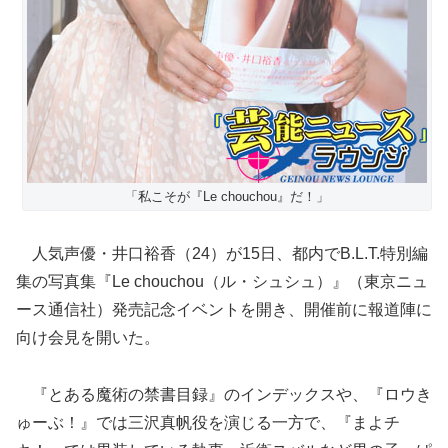
「私こそが『Le chouchou』だ！」
人気声優・井口裕香（24）が15日、都内でB.L.T.特別編
集の写真集『Le chouchou（ル・シュシュ）』（東京ニュ
ース通信社）発売記念イベントを開き、開催前に報道陣に
向け会見を開いた。
『とある魔術の禁書目録』のインデックスや、『ロウき
ゅーぶ！』では三沢真帆役を演じる一方で、『まよチ