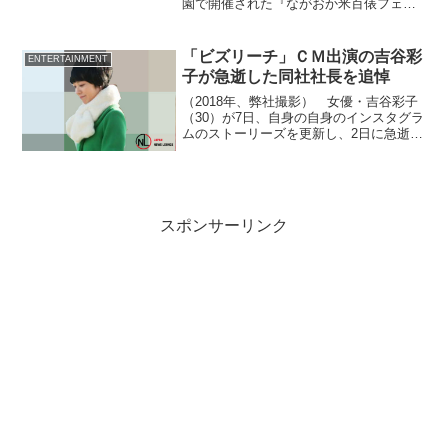
園で開催された『ながおか米百俵フェス
～花火と食と音楽と～ 2025』（以下、米
フェス）に初出演した。初の新潟で、フ
ェスならではの熱気あふれるパフォーマ
「ビズリーチ」ＣＭ出演の吉谷彩
ENTERTAINMENT
ンスを披露した。
子が急逝した同社社長を追悼
（2018年、弊社撮影） 女優・吉谷彩子
（30）が7日、自身の自身のインスタグラ
ムのストーリーズを更新し、2日に急逝し
たハイクラス転職サイト『ビズリーチ』
代表取締役社長・多田洋祐さんを悼ん
だ。
スポンサーリンク