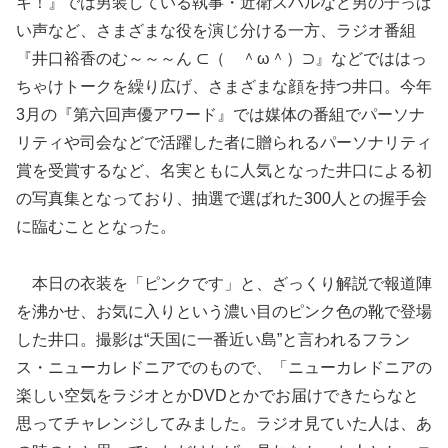
キ！』では男装している執事・近衛スバルなど男の子っぱ
い声など、さまざまな役を演じ分ける一方、ラジオ番組
『井口裕香のむ～～～ん ⊂（ ＾ω＾）⊃』などでははっ
ちゃけトークを繰り広げ、さまざまな顔を持つ井口。今年
3月の『第六回声優アワード』では媒体の番組でパーソナ
リティや司会などで活躍した者に贈られるパーソナリティ
賞を受賞するなど、名実ともに人気となった井口による初
の写真集となっており、抽選で選ばれた300人との握手会
に臨むこととなった。
本日の衣装を「ピンクです」と、ざっくり解説で報道陣
を沸かせ
、お気に入りという濃い目のピンク色の靴で登場
した井口。撮影は“天国に一番近い島”と言われるフラン
ス・ニューカレドニアでのもので、「ニューカレドニアの
楽しい空気をラジオとかDVDとかでお届けできたらなと
思ってチャレンジしてみました。ラジオ見ていた人は、あ