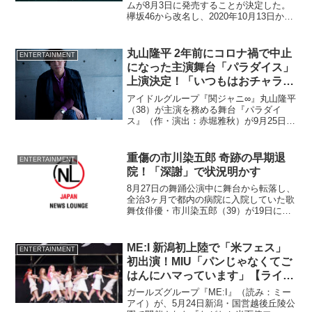
演
ムが8月3日に発売することが決定した。
欅坂46から改名し、2020年10月13日から
櫻坂46としてスタートした彼女たちが放
つ、名刺代わりの1枚となる。
丸山隆平 2年前にコロナ禍で中止
ENTERTAINMENT
になった主演舞台「パラダイス」
上演決定！「いつもはおチャラけ
ているアイドルが、どう立ちまわ
アイドルグループ『関ジャニ∞』丸山隆平
るのか」
（38）が主演を務める舞台『パラダイ
ス』（作・演出：赤堀雅秋）が9月25日～
10月3日まで大阪・森ノ宮ピロティホー
ル、10月7日～11月3日まで東京・
Bunkamuraシアターコクーンで上演され
重傷の市川染五郎 奇跡の早期退
ENTERTAINMENT
ることが...
院！「深謝」で状況明かす
8月27日の舞踊公演中に舞台から転落し、
全治3ヶ月で都内の病院に入院していた歌
舞伎俳優・市川染五郎（39）が19日に退
院したことが同日、分かった。 染五郎
は、頭部打撲のほか、右手首も骨折して
いたが、治療後の経過が順調なため、通
ME:I 新潟初上陸で「米フェス」
ENTERTAINMENT
院治療に切り替...
初出演！MIU「パンじゃなくてご
はんにハマっています」【ライブ
レポート】
ガールズグループ『ME:I』（読み：ミー
アイ）が、5月24日新潟・国営越後丘陵公