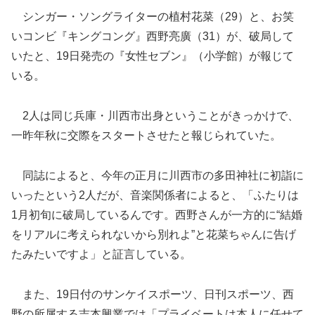
シンガー・ソングライターの植村花菜（29）と、お笑
いコンビ『キングコング』西野亮廣（31）が、破局して
いたと、19日発売の『女性セブン』（小学館）が報じて
いる。
2人は同じ兵庫・川西市出身ということがきっかけで、
一昨年秋に交際をスタートさせたと報じられて
いた。
同誌によると、今年の正月に川西市の多田神社に初詣に
いったという2人だが、音楽関係者によると、「ふたりは
1月初旬に破局しているんです。西野さんが一方的に“結婚
をリアルに考えられないから別れよ”と花菜ちゃんに告げ
たみたいですよ」と証言している。
また、19日付のサンケイスポーツ、日刊スポーツ、西
野の所属する吉本興業では「プライベートは本人に任せて