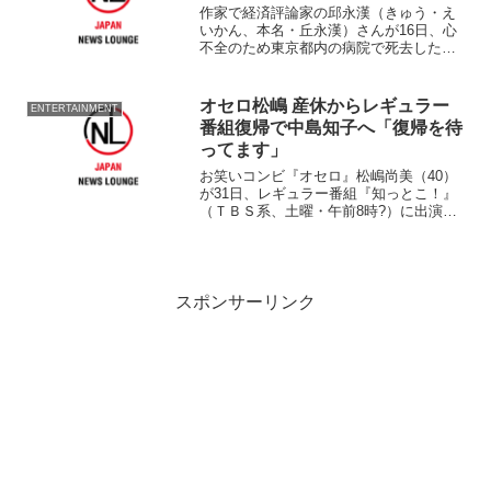
作家で経済評論家の邱永漢（きゅう・え
いかん、本名・丘永漢）さんが16日、心
不全のため東京都内の病院で死去した。
88歳だった。 邱さんは台湾生まれ。一
時、台湾に帰り台湾独立運動に関係して
香港に亡命。対日貿易を始め
オセロ松嶋 産休からレギュラー
ENTERTAINMENT
番組復帰で中島知子へ「復帰を待
ってます」
お笑いコンビ『オセロ』松嶋尚美（40）
が31日、レギュラー番組『知っとこ！』
（ＴＢＳ系、土曜・午前8時?）に出演
し、産休から復帰した。 復帰の事前告
知はなく、生放送の番組冒頭に登場した
松嶋。「まだおなかが若干大きいです
が、テレビに復帰します...
スポンサーリンク