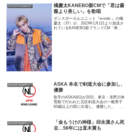
橘慶太KANEBO新CMで「君は薔
ENTERTAINMENT
薇より美しい」を歌唱
ダンスボーカルユニット『w-inds.』の橘
慶太（37）が、2023年1月1日より放送さ
れているKANEBO新ブランドCM「希望
よ、超えてゆけ。」で『君は薔薇より美
しい』を橘慶太が歌唱していることが発
表された。
ASKA 本名で剣道大会に参加し、
ENTERTAINMENT
優勝
歌手のASKA(61)が20日、東京・滝野川体
育館で行われた北区剣道大会の一般男子
60歳以上の部に出場し、優勝した。 同
日、自身の公式ブログでも「良い試合が
できました」というタイトルで
「金もうけの神様」邱永漢さん死
ENTERTAINMENT
去…56年には直木賞も