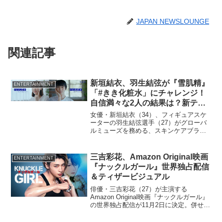
JAPAN NEWSLOUNGE
関連記事
新垣結衣、羽生結弦が『雪肌精』
ENTERTAINMENT
「#きき化粧水」にチャレンジ！
自信満々な2人の結果は？新テレ
ビCM映像も公開
女優・新垣結衣（34）、フィギュアスケ
ーターの羽生結弦選手（27）がグローバ
ルミューズを務める、スキンケアブラン
ド『雪肌精』（コーセー）「#きき化粧
水」特別WEB動画が6月23日より公開さ
れた。また、「#きき化粧水」キャンペー
三吉彩花、Amazon Original映画
ENTERTAINMENT
ンが7月1日よ...
『ナックルガール』世界独占配信
＆ティザービジュアル
俳優・三吉彩花（27）が主演する
Amazon Original映画『ナックルガール』
の世界独占配信が11月2日に決定。併せて
ティザービジュアルが解禁となった。