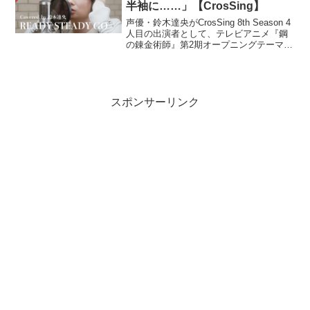
半袖に……」【CrosSing】
声優・鈴木達央がCrosSing 8th Season 4
人目の出演者として、テレビアニメ『鋼
の錬金術師』第2期オープニングテーマ、
L'Arc〜en〜Cielの『READY STEADY
GO』をカバー。Hyde本人の前でも本楽
曲を歌唱した...
スポンサーリンク