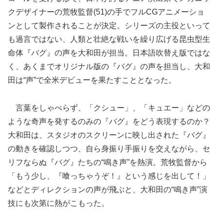
クデザイナーの荒牧監督(51)の手でフルCGアニメーショ
ンとして製作されることが決定。シリーズの主役といって
も過言ではない、人類と壮絶な戦いを繰り広げる昆虫型生
命体『バグ』の声を大和田が担当。日本語吹替え版ではな
く、あくまでオリジナル版の『バグ』の声を担当し、大和
田は“声”で全米デビューを果たすこととなった。
言葉をしゃべらず、「クシュー」、「キュエー」などの
ような奇声を発するのみの『バグ』をどう表現するのか？
大和田は、スタジオのスクリーンに映し出された『バグ』
の動きを確認しつつ、自ら身振り手振りを交えながら、セ
リフならぬ『バグ』たちの“鳴き声”を熱演。荒牧監督から
「もう少し、『喰っちゃうぞ！』という感じを出して！」
などとディレクションの声が飛ぶと、大和田の“鳴き声”演
技にも次第に熱がこもった。