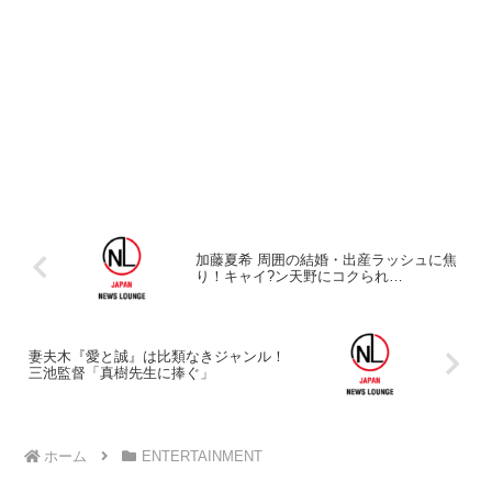
加藤夏希 周囲の結婚・出産ラッシュに焦
り！キャイ?ン天野にコクられ…
妻夫木『愛と誠』は比類なきジャンル！
三池監督「真樹先生に捧ぐ」
ホーム
ENTERTAINMENT