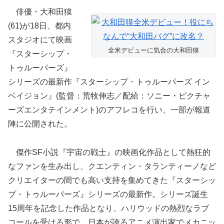
俳優・大和田獏
(61)が18日、都内
スタジオにて映画
全米デビューに気合の大和田獏
『スターシップ・
トゥルーパーズ』
シリーズの最新作『スターシップ・トゥルーパーズ イン
ベイジョン』(監督：荒牧伸志／配給：ソニー・ピクチャ
ーズエンタテインメント)のアフレコを行い、一部が報道
陣に公開された。
傑作SF小説『宇宙の戦士』の映画化作品として熱狂的
なファンを生み出し、クエンティン・タランティーノなど
クリエイターの間でも高い支持を集めてきた『スターシッ
プ・トゥルーパーズ』シリーズの最新作。シリーズ誕生
15周年を記念した作品となり、ハリウッドの熱烈なラブ
コールを受ける形で、日本が誇るアニメ演出家でメカニッ