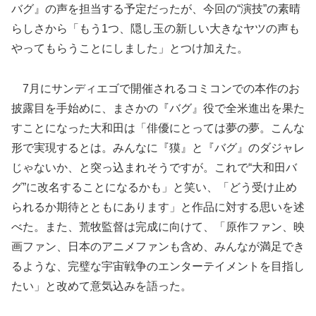
バグ』の声を担当する予定だったが、今回の“演技”の素晴
らしさから「もう1つ、隠し玉の新しい大きなヤツの声も
やってもらうことにしました」とつけ加えた。
7月にサンディエゴで開催されるコミコンでの本作のお
披露目を手始めに、まさかの『バグ』役で全米進出を果た
すことになった大和田は「俳優にとっては夢の夢。こんな
形で実現するとは。みんなに『獏』と『バグ』のダジャレ
じゃないか、と突っ込まれそうですが。これで“大和田バ
グ”に改名することになるかも」と笑い、「どう受け止め
られるか期待とともにあります」と作品に対する思いを述
べた。また、荒牧監督は完成に向けて、「原作ファン、映
画ファン、日本のアニメファンも含め、みんなが満足でき
るような、完璧な宇宙戦争のエンターテイメントを目指し
たい」と改めて意気込みを語った。