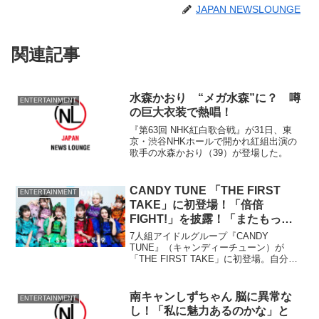
JAPAN NEWSLOUNGE
関連記事
水森かおり “メガ水森”に？ 噂
ENTERTAINMENT
の巨大衣装で熱唱！
『第63回 NHK紅白歌合戦』が31日、東
京・渋谷NHKホールで開かれ紅組出演の
歌手の水森かおり（39）が登場した。
CANDY TUNE 「THE FIRST
ENTERTAINMENT
TAKE」に初登場！「倍倍
FIGHT!」を披露！「またもっと
成長した姿で挑戦したい」
7人組アイドルグループ『CANDY
TUNE』（キャンディーチューン）が
「THE FIRST TAKE」に初登場。自分自
身や周りの人たちにエールを送る応援ソ
ング『倍倍FIGHT!』を一発撮りパフォー
マンス。TikTokを中心としたSNSでダン
南キャンしずちゃん 脳に異常な
ENTERTAINMENT
ス動画が投稿され注目を集めている。
し！「私に魅力あるのかな」と