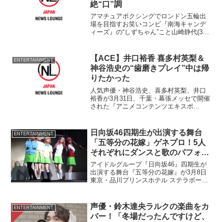
絶“口”調
アマチュアボクシングでロンドン五輪出
場を目指すお笑いコンビ『南海キャンデ
ィーズ』の“しずちゃん”こと山崎静代(33)
が17日、大阪市内で会見を行い、病院で
頭部の精密検査の結果、異常がなかった
ことを報告した。 「脳に影があった」
【ACE】井口裕香 喜多村英梨＆
ENTERTAINMENT
という一部週刊...
神谷浩史の“歯磨きプレイ”中は帰
りたかった
人気声優・神谷浩史、喜多村英梨、井口
裕香が3月31日、千葉・幕張メッセで開催
された『アニメコンテンツエキスポ
2012』内で『偽物語』スペシャルステー
ジに登場した。 作家・西尾維新の人気
ライトノベルをアニメ化した『化物語』
日向坂46四期生が出演する舞台
ENTERTAINMENT
の続編。本作では主人...
「五等分の花嫁」ゲネプロ！5人
それぞれにダンスと歌のパフォー
マンス【舞台写真27枚】
アイドルグループ『日向坂46』四期生が
出演する舞台『五等分の花嫁』が3月8日
東京・品川プリンスホテル ステラボール
で開幕する。初日に先駆けて3月7日に行
われた初日会見でのキャストコメントと
公開ゲネプロの写真で、その模様をお届
声優・鈴木達央ラルクの楽曲をカ
ENTERTAINMENT
けする。
バー！「冬場だったんですけど、