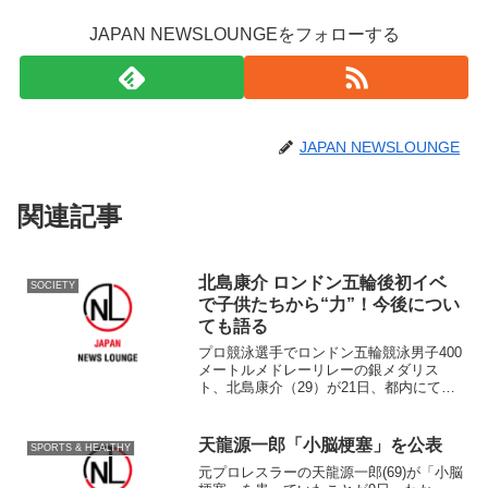
JAPAN NEWSLOUNGEをフォローする
JAPAN NEWSLOUNGE
関連記事
北島康介 ロンドン五輪後初イベ
SOCIETY
で子供たちから“力”！今後につい
ても語る
プロ競泳選手でロンドン五輪競泳男子400
メートルメドレーリレーの銀メダリス
ト、北島康介（29）が21日、都内にて開
催された、水泳教室『アクエリアス 未来
への夢はじめよう。』プロジェクトに出
席した。 昨年に引き続き開催された同
天龍源一郎「小脳梗塞」を公表
SPORTS & HEALTHY
イベント、『アク...
元プロレスラーの天龍源一郎(69)が「小脳