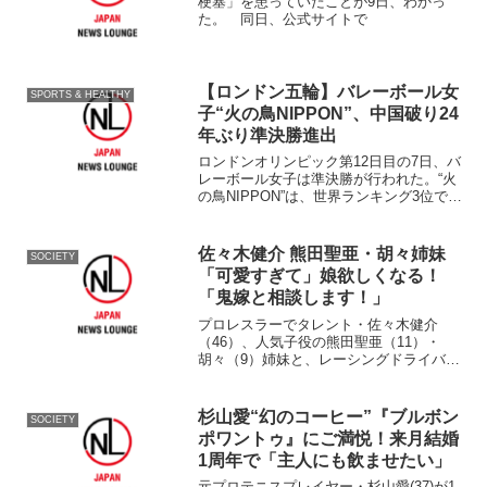
梗塞」を患っていたことが9日、わかっ
た。 同日、公式サイトで
【ロンドン五輪】バレーボール女
SPORTS & HEALTHY
子“火の鳥NIPPON”、中国破り24
年ぶり準決勝進出
ロンドンオリンピック第12日目の7日、バ
レーボール女子は準決勝が行われた。“火
の鳥NIPPON”は、世界ランキング3位で、
前回北京オリンピック銅メダルの中国と
対戦。フルセットの大接戦の末、3‐2で勝
ち、1988年のソウルオリンピック以来、
佐々木健介 熊田聖亜・胡々姉妹
SOCIETY
2...
「可愛すぎて」娘欲しくなる！
「鬼嫁と相談します！」
プロレスラーでタレント・佐々木健介
（46）、人気子役の熊田聖亜（11）・
胡々（9）姉妹と、レーシングドライバ
ー・中嶋一貴（27）が20日、神奈川・東
名高速道路海老名サービスエリアにて開
催された「JAFXロッテ
杉山愛“幻のコーヒー”『ブルボン
SOCIETY
『BKACKBLACK』秋の高速...
ポワントゥ』にご満悦！来月結婚
1周年で「主人にも飲ませたい」
元プロテニスプレイヤー・杉山愛(37)が1