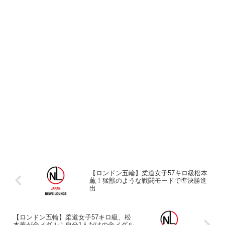
【ロンドン五輪】柔道女子57キロ級松本
薫！猛獣のような戦闘モードで準決勝進
出
【ロンドン五輪】柔道女子57キロ級、松
本薫が金メダル！自分1人だけの金メダル