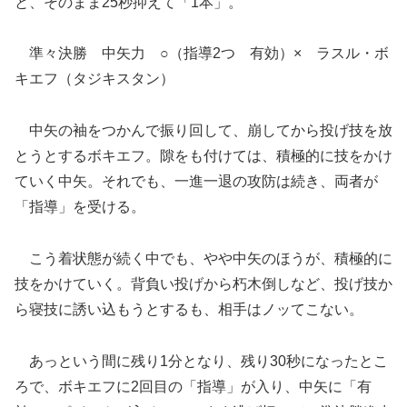
と、そのまま25秒抑えて「1本」。
準々決勝 中矢力 ○（指導2つ 有効）× ラスル・ボ
キエフ（タジキスタン）
中矢の袖をつかんで振り回して、崩してから投げ技を放
とうとするボキエフ。隙をも付けては、積極的に技をかけ
ていく中矢。それでも、一進一退の攻防は続き、両者が
「指導」を受ける。
こう着状態が続く中でも、やや中矢のほうが、積極的に
技をかけていく。背負い投げから朽木倒しなど、投げ技か
ら寝技に誘い込もうとするも、相手はノッてこない。
あっという間に残り1分となり、残り30秒になったとこ
ろで、ボキエフに2回目の「指導」が入り、中矢に「有