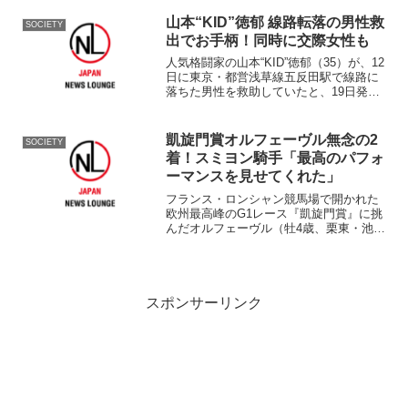
『デュアル』には2種類。チョコレートを
溶かして温度調節を行い、油脂の結晶を
山本“KID”徳郁 線路転落の男性救
SOCIETY
均一にすることで、チ...
出でお手柄！同時に交際女性も
人気格闘家の山本“KID”徳郁（35）が、12
日に東京・都営浅草線五反田駅で線路に
落ちた男性を救助していたと、19日発売
の『女性セブン』（小学館）が報じてい
る。 線路に落ちた男性は、額から血を
流し、動かなかったそうだが、そこに颯
凱旋門賞オルフェーヴル無念の2
SOCIETY
爽とKIDが...
着！スミヨン騎手「最高のパフォ
ーマンスを見せてくれた」
フランス・ロンシャン競馬場で開かれた
欧州最高峰のG1レース『凱旋門賞』に挑
んだオルフェーヴル（牡4歳、栗東・池
江）が7日、2着と惜敗した。 道中で後
方を追走し、直線では大外に持ち出し完
全に抜け出すこととなったが、ゴール10
メートル前で地元フ...
スポンサーリンク