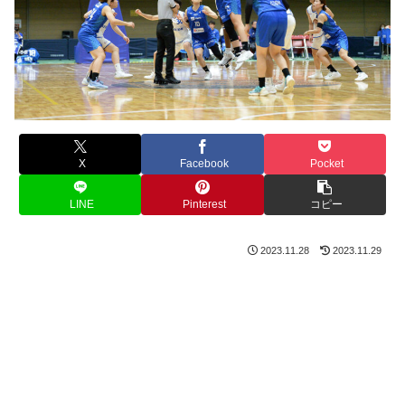
X
Facebook
Pocket
LINE
Pinterest
コピー
2023.11.28
2023.11.29