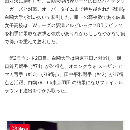
田対決に勝利した。白鷗大学はWリーグの日立ハイテクク
ーガーズと対戦。オーバータイムまで持ち越された激闘を
白鷗大学が戦い抜いて勝利した。唯一の高校勢である岐阜
女子高校は、Wリーグの新潟アルビレックスBBラビッツ
を相手に果敢な攻撃と強度がありながらもしなやかな守備
で得点を重ねて勝利した。
第2ラウンド2日目。白鷗大学は東京羽田と対戦し、樋
口鈴乃選手（#74）が24得点、オコンクウォ スーザン ア
マカ選手（#13）が19得点、田中平和選手（#42）が17得
点と活躍。白鷗79－66東京羽田 の結果になりファイナル
ラウンド進出をつかみ取った。
Save