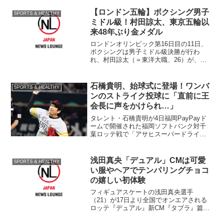
レモニーが行われる予定。三重・津商卒
業後、ビーチバレーに転向した浅尾は08
【ロンドン五輪】ボクシング男子
SPORTS & HEALTHY
年全日本女子...
ミドル級！村田諒太、東京五輪以
来48年ぶり金メダル
ロンドンオリンピック第16日目の11日、
ボクシングは男子ミドル級決勝が行わ
れ、村田諒太（＝東洋大職、26）が、エ
スキバ・ファルカン（ブラジル）を14‐13
の1ポイント差の判定で破り、48年ぶりと
なる1964年東京オリンピックのバンタム
石橋貴明、始球式に登場！ワンバ
SPORTS & HEALTHY
級・桜...
ンのストライク投球に「直前に王
会長に声をかけられ…」
タレント・石橋貴明が4日福岡PayPayド
ームで開催された福岡ソフトバンク対千
葉ロッテ戦で「アサヒスーパードライス
ペシャル2024」の始球式に登場。ワンバ
ンでストライク投球した。
浅田真央「デュアル」CMは可愛
SPORTS & HEALTHY
い服やヘアでテンパリングチョコ
の嬉しい初体験
フィギュアスケートの浅田真央選手
（21）が17日より全国でオンエアされる
ロッテ『デュアル』新CM『タブラ』篇に
出演する。 今月18日から発売される