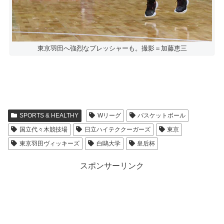
東京羽田へ強烈なプレッシャーも。撮影＝加藤恵三
SPORTS & HEALTHY
Wリーグ
バスケットボール
国立代々木競技場
日立ハイテククーガーズ
東京
東京羽田ヴィッキーズ
白鷗大学
皇后杯
スポンサーリンク