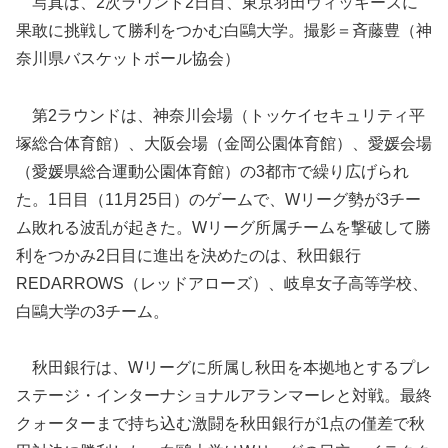
写真は、2次ラウンド2日目、東京羽田ヴィッキーズに
果敢に挑戦して勝利をつかむ白鷗大学。撮影＝斉藤豊（神
奈川県バスケットボール協会）
第2ラウンドは、神奈川会場（トッケイセキュリティ平
塚総合体育館）、大阪会場（金岡公園体育館）、愛媛会場
（愛媛県総合運動公園体育館）の3都市で繰り広げられ
た。1日目（11月25日）のゲームで、Wリーグ勢が3チー
ム敗れる波乱が起きた。Wリーグ所属チームを撃破して勝
利をつかみ2日目に進出を決めたのは、秋田銀行
REDARROWS（レッドアローズ）、岐阜女子高等学校、
白鷗大学の3チーム。
秋田銀行は、Wリーグに所属し秋田を本拠地とするプレ
ステージ・インターナショナルアランマーレと対戦。最終
クォーターまで持ち込む激闘を秋田銀行が1点の僅差で秋