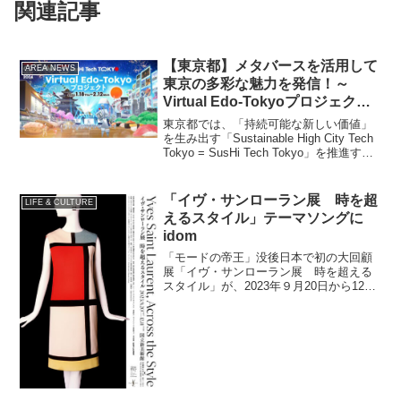
関連記事
【東京都】メタバースを活用して
AREA NEWS
東京の多彩な魅力を発信！～
Virtual Edo-Tokyoプロジェクト
～
東京都では、「持続可能な新しい価値」
を生み出す「Sustainable High City Tech
Tokyo = SusHi Tech Tokyo」を推進する
取組の一環として、「SusHi Tech
Tokyo2024」開催の100日前...
「イヴ・サンローラン展 時を超
LIFE & CULTURE
えるスタイル」テーマソングに
idom
「モードの帝王」没後日本で初の大回顧
展「イヴ・サンローラン展 時を超える
スタイル」が、2023年９月20日から12月
11日まで東京都・国立新美術館にて開催
される。