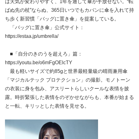
は天気が変わりやすく、1年を通して傘が手放せない。“転
ばぬ先の杖”ならぬ、365日いつでもカバンに傘を入れて持
ち歩く新習慣「バッグに置き傘」を提案している。
「バッグに置き傘」公式サイト：
https://estaa.jp/umbrella/
■「自分のきのうを超えろ」篇：
https://youtu.be/o6mFgOElcTY
最も軽いサイズで約85gと世界最軽量級の晴雨兼用傘
「マジカルテック プロテクション」の撮影。モノトーン
の衣装に身を包み、アスリートらしいクールな表情を披
露。時折緊張した表情をのぞかせながらも、本番が始まる
と一転、キリッとした表情を見せる。