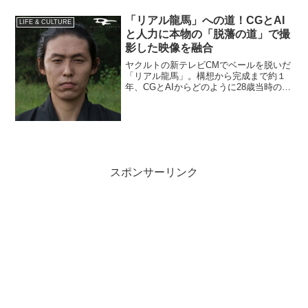
「ANNA SUI NYC（アナスイエヌワイシ
ー）」×音楽ユニット『MyM（マイム
「リアル龍馬」への道！CGとAI
LIFE & CULTURE
ー）』Special Stageに登場。
と人力に本物の「脱藩の道」で撮
影した映像を融合
ヤクルトの新テレビCMでベールを脱いだ
「リアル龍馬」。構想から完成まで約１
年、CGとAIからどのように28歳当時の坂
本龍馬の声と顔を再現させたのか。その
舞台裏、制作機エピソードにスポットを
当てる。今回制作した「リアル龍馬」が
「坂本家公認マー...
スポンサーリンク