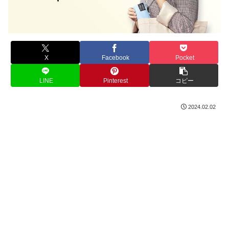
X
Facebook
Pocket
LINE
Pinterest
コピー
2024.02.02