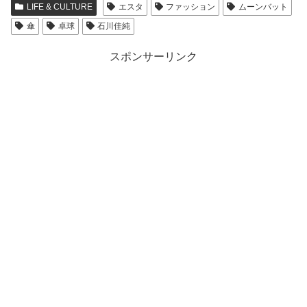
LIFE & CULTURE
エスタ
ファッション
ムーンバット
傘
卓球
石川佳純
スポンサーリンク