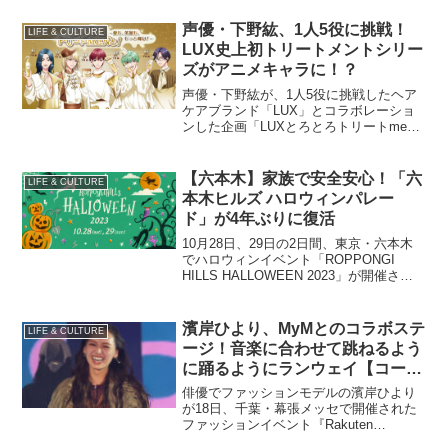
声優・下野紘、1人5役に挑戦！
LIFE & CULTURE
LUX史上初トリートメントシリー
ズがアニメキャラに！？
声優・下野紘が、1人5役に挑戦したヘア
ケアブランド「LUX」とコラボレーショ
ンした企画「LUXとろとろトリートmen
と！」が9月20日より始動する。
【六本木】家族で安全安心！「六
LIFE & CULTURE
本木ヒルズ ハロウィンパレー
ド」が4年ぶりに復活
10月28日、29日の2日間、東京・六本木
でハロウィンイベント「ROPPONGI
HILLS HALLOWEEN 2023」が開催され
る。イベントの目玉は、4年ぶりの開催と
なる「六本木ヒルズ ハロウィンパレー
ド」。子供から大人まで3000人...
濱岸ひより、MyMとのコラボステ
LIFE & CULTURE
ージ！音楽に合わせて跳ねるよう
に踊るようにランウェイ【コーデ
詳報・価格】
俳優でファッションモデルの濱岸ひより
が18日、千葉・幕張メッセで開催された
ファッションイベント『Rakuten
GirlsAward 2025 AUTUMN/WINTER』の