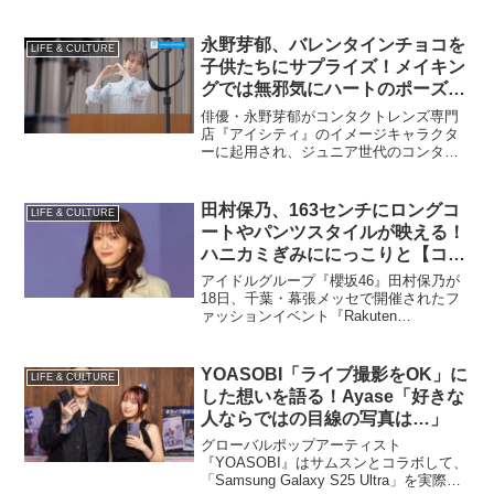
社）5月号特別版カバー&本誌中面に初登
場する。14ページにわたる中面の特集で
はインタビューやソロショットなど…。
永野芽郁、バレンタインチョコを
LIFE & CULTURE
子供たちにサプライズ！メイキン
グでは無邪気にハートのポーズ
も…
俳優・永野芽郁がコンタクトレンズ専門
店『アイシティ』のイメージキャラクタ
ーに起用され、ジュニア世代のコンタク
トデビューを応援する新テレビCMアイシ
ティ「ジュニアコンタクト（※1）入学
式」篇を2月13日より放映開始される。
田村保乃、163センチにロングコ
LIFE & CULTURE
ートやパンツスタイルが映える！
ハニカミぎみににっこりと【コー
デ詳報・価格】
アイドルグループ『櫻坂46』田村保乃が
18日、千葉・幕張メッセで開催されたフ
ァッションイベント『Rakuten
GirlsAward 2025 AUTUMN/WINTER』の
「dazzlin（ダズリン）」ステージに登
場。
YOASOBI「ライブ撮影をOK」に
LIFE & CULTURE
した想いを語る！Ayase「好きな
人ならではの目線の写真は…」
グローバルポップアーティスト
『YOASOBI』はサムスンとコラボして、
「Samsung Galaxy S25 Ultra」を実際に