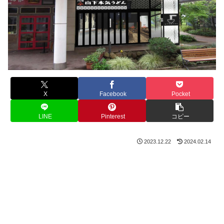
X
Facebook
Pocket
LINE
Pinterest
コピー
2023.12.22
2024.02.14