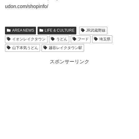
udon.com/shopinfo/
AREA NEWS
LIFE & CULTURE
JR武蔵野線
イオンレイクタウン
うどん
フード
埼玉県
山下本気うどん
越谷レイクタウン駅
スポンサーリンク