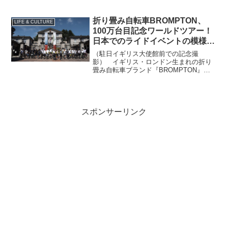
レンタルし、感動のライブ撮影を体験で
きるキャンペーンを開催中。このコラボ
を記念したスペシャルインタビュー動画
折り畳み自転車BROMPTON、
LIFE & CULTURE
が10月23日公開された。
100万台目記念ワールドツアー！
日本でのライドイベントの模様を
体験レポート
（駐日イギリス大使館前での記念撮
影） イギリス・ロンドン生まれの折り
畳み自転車ブランド『BROMPTON』
が、2022年12月7日にロンドンの工場で
100万台目を製造。それを記念した「ALL
Together Different」キャンペー...
スポンサーリンク