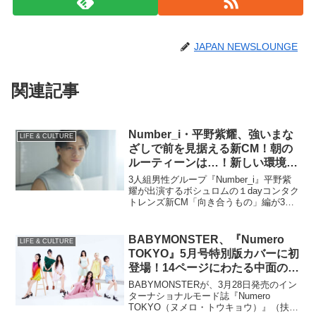
JAPAN NEWSLOUNGE
関連記事
Number_i・平野紫耀、強いまな
LIFE & CULTURE
ざしで前を見据える新CM！朝の
ルーティーンは…！新しい環境で
頑張る人へメッセージも
3人組男性グループ『Number_i』平野紫
耀が出演するボシュロムの１dayコンタク
トレンズ新CM「向き合うもの」編が3月
17日よりオンエア。1日のルーティーンや
新しい環境で頑張る人へのメッセージ
も…。オリジナルデザイン QUO カード
BABYMONSTER、『Numero
LIFE & CULTURE
キャンペーンも始動
TOKYO』5月号特別版カバーに初
登場！14ページにわたる中面の特
集では…
BABYMONSTERが、3月28日発売のイン
ターナショナルモード誌『Numero
TOKYO（ヌメロ・トウキョウ）』（扶桑