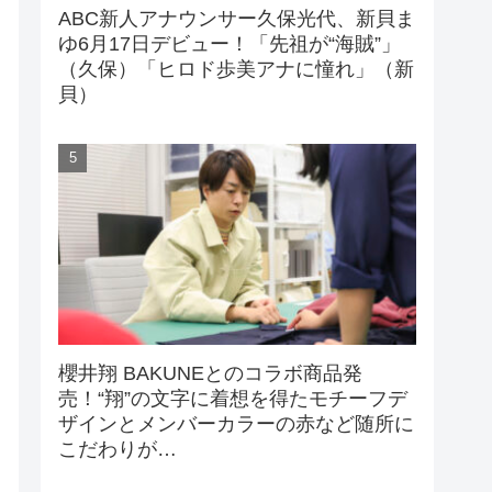
ABC新人アナウンサー久保光代、新貝ま
ゆ6月17日デビュー！「先祖が“海賊”」
（久保）「ヒロド歩美アナに憧れ」（新
貝）
櫻井翔 BAKUNEとのコラボ商品発
売！“翔”の文字に着想を得たモチーフデ
ザインとメンバーカラーの赤など随所に
こだわりが…