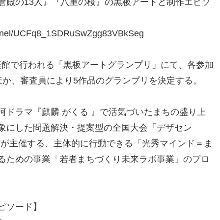
殿の13人』『八重の桜』の黒板アートと制作エピソ
el/UCFq8_1SDRuSwZgg83VBkSeg
永楽館で行われる「黒板アートグランプリ」にて、各参加
ほか、審査員により5作品のグランプリを決定する。
ドラマ『麒麟 がくる 』で活気づいたまちの盛り上
象にした問題解決・提案型の全国大会「デザセン
山市が主催する、主体的に行動できる「光秀マインド＝ま
るための事業「若者まちづくり未来ラボ事業」のプロ
ピソード】