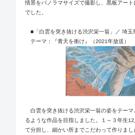
情景をパノラマサイズで撮影し、黒板アート
でした。
■「白雲を突き抜ける渋沢栄一翁」／ 埼玉
テーマ：『青天を衝け』（2021年放送）
白雲を突き抜ける渋沢栄一翁の姿をテーマ
るような作品を目指しました。１～３年生1
て分担し、細かい所までこだわって作りまし