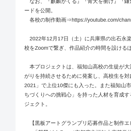
なお、『麒麟がくる』『青天を衝け』『鎌倉
ードを公開。
各校の制作動画⇒https://youtube.com/chann
2022年12月17日（土）に兵庫県の出石
校をZoomで繋ぎ、作品紹介の時間を設ける
本プロジェクトは、福知山高校の生徒が大河
がりを持続させるために発案し、高校生を対
2021」で上位10傑にも入った。また福知
ちづくりへの挑戦心」を持った人材を育成す
ジェクト。
【黒板アートグランプリ応募作品と制作エ