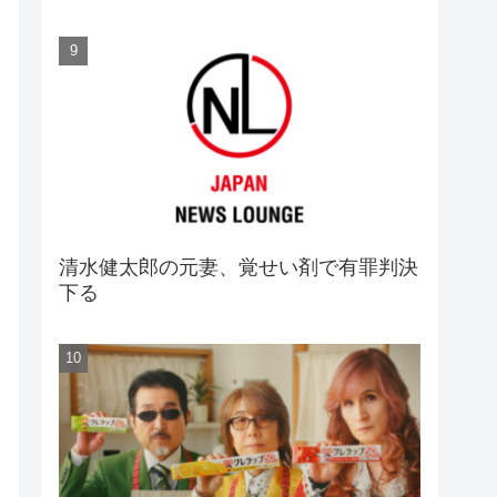
清水健太郎の元妻、覚せい剤で有罪判決
下る