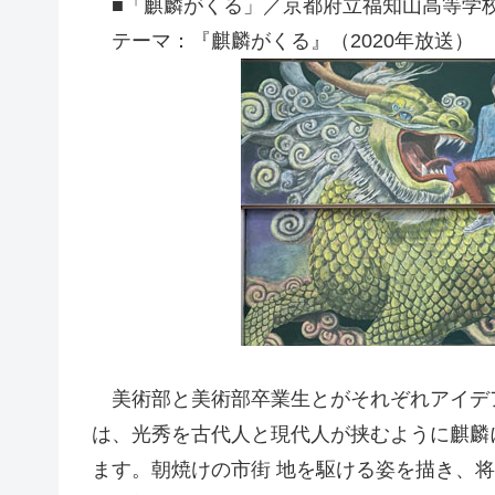
■「麒麟がくる」／京都府立福知山高等学
テーマ：『麒麟がくる』（2020年放送）
美術部と美術部卒業生とがそれぞれアイデ
は、光秀を古代人と現代人が挟むように麒麟
ます。朝焼けの市街 地を駆ける姿を描き、