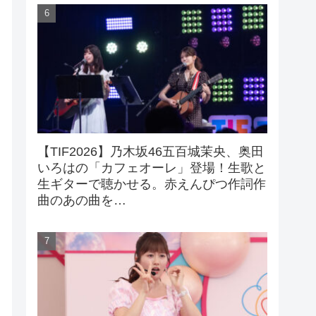
【TIF2026】乃木坂46五百城茉央、奥田
いろはの「カフェオーレ」登場！生歌と
生ギターで聴かせる。赤えんぴつ作詞作
曲のあの曲を…