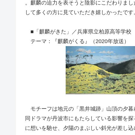
。麒麟の迫力を表そうと陰影にこだわりまし
して多くの方に見ていただき嬉しかったです
■「麒麟がきた」／兵庫県立柏原高等学校
テーマ：『麒麟がくる』（2020年放送）
モチーフは地元の「黒井城跡」山頂の夕暮れ
同ドラマが丹波市にもたらしている影響を探
に想いを馳せ、夕陽のまぶしい斜光が差し込