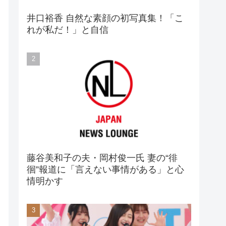
井口裕香 自然な素顔の初写真集！「こ
れが私だ！」と自信
藤谷美和子の夫・岡村俊一氏 妻の“徘
徊”報道に「言えない事情がある」と心
情明かす