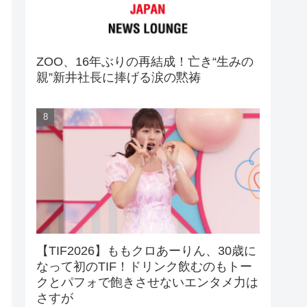
ZOO、16年ぶりの再結成！亡き“生みの
親”新井社長に捧げる涙の黙祷
【TIF2026】ももクロあーりん、30歳に
なって初のTIF！ドリンク飲むのもトー
クとパフォで飽きさせないエンタメ力は
さすが