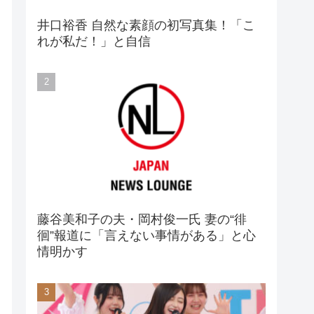
井口裕香 自然な素顔の初写真集！「こ
れが私だ！」と自信
藤谷美和子の夫・岡村俊一氏 妻の“徘
徊”報道に「言えない事情がある」と心
情明かす