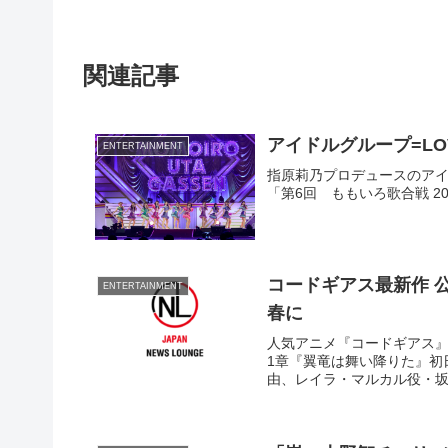
関連記事
アイドルグループ=L
ENTERTAINMENT
指原莉乃プロデュースのアイド
「第6回 ももいろ歌合戦 2
コードギアス最新作 
ENTERTAINMENT
春に
人気アニメ『コードギアス』
1章『翼竜は舞い降りた』初
由、レイラ・マルカル役・坂