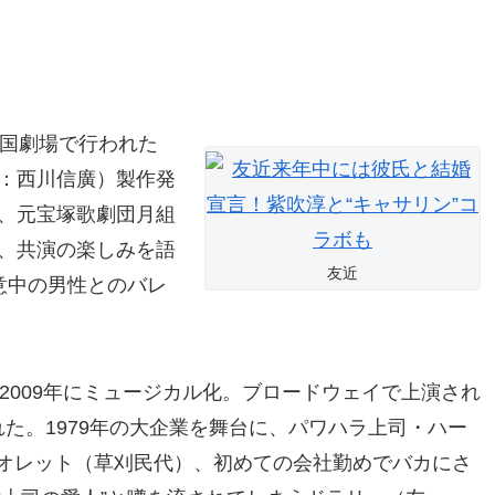
帝国劇場で行われた
出：西川信廣）製作発
と、元宝塚歌劇団月組
に、共演の楽しみを語
友近
意中の男性とのバレ
2009年にミュージカル化。ブロードウェイで上演され
た。1979年の大企業を舞台に、パワハラ上司・ハー
オレット（草刈民代）、初めての会社勤めでバカにさ