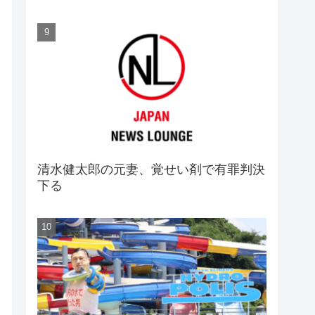
清水健太郎の元妻、覚せい剤で有罪判決
下る