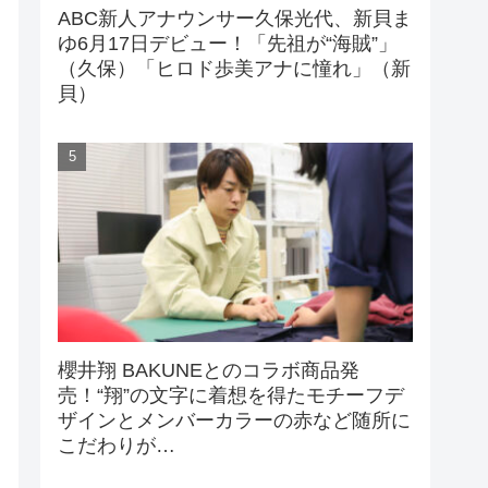
ABC新人アナウンサー久保光代、新貝ま
ゆ6月17日デビュー！「先祖が“海賊”」
（久保）「ヒロド歩美アナに憧れ」（新
貝）
櫻井翔 BAKUNEとのコラボ商品発
売！“翔”の文字に着想を得たモチーフデ
ザインとメンバーカラーの赤など随所に
こだわりが…