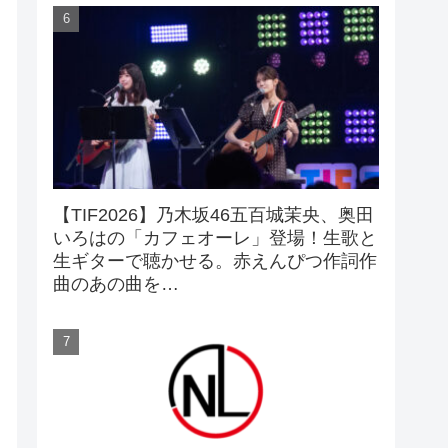
【TIF2026】乃木坂46五百城茉央、奥田
いろはの「カフェオーレ」登場！生歌と
生ギターで聴かせる。赤えんぴつ作詞作
曲のあの曲を…