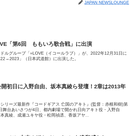
JAPAN NEWSLOUNGE
OVE「第6回 ももいろ歌合戦」に出演
ルグループ「=LOVE（イコールラブ）」が、2022年12月31日に
022→2023」（日本武道館）に出演した。
公開初日に入野自由、坂本真綾ら登壇！2章は2013年
シリーズ最新作『コードギアス 亡国のアキト』(監督：赤根和樹)第
日舞台あいさつが4日、都内劇場で開かれ日向アキト役・入野自
本真綾、成瀬ユキヤ役・松岡禎丞、香坂アヤ...