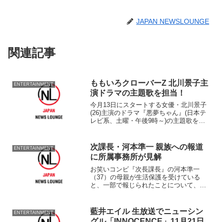
JAPAN NEWSLOUNGE
関連記事
ももいろクローバーZ 北川景子主
ENTERTAINMENT
演ドラマの主題歌を担当！
今月13日にスタートする女優・北川景子
(26)主演のドラマ『悪夢ちゃん』(日本テ
レビ系、土曜・午後9時～)の主題歌を人
気アイドルグループ『ももいろクローバ
ーZ』が担当することが1日、わかっ
た。 北川とももクロは、ドラマの撮影
次課長・河本準一 親族への報道
ENTERTAINMENT
スタジオで初対面...
に所属事務所が見解
お笑いコンビ『次長課長』の河本準一
（37）の母親が生活保護を受けている
と、一部で報じられたことについて、河
本の所属事務所であるよしもとクリエイ
ティブ・エージェンシーが見解を発表し
た。 17日発売の『週刊文春』（文藝春
藍井エイル 生放送でニューシン
ENTERTAINMENT
秋）、『週刊新潮』（新潮...
グル「INNOCENCE」11月21日