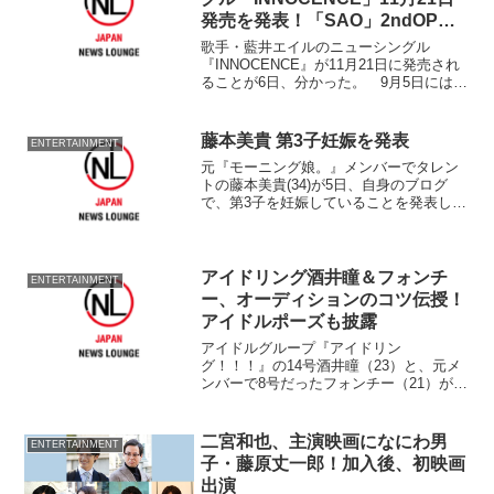
発売を発表！「SAO」2ndOPに
も
歌手・藍井エイルのニューシングル
『INNOCENCE』が11月21日に発売され
ることが6日、分かった。 9月5日には、
テレビアニメ『機動戦士ガンダムAGE』
三世代編OPとなった疾走感のある2ndシ
ングル『AURORA』が発売となった藍
藤本美貴 第3子妊娠を発表
ENTERTAINMENT
井。そ...
元『モーニング娘。』メンバーでタレン
トの藤本美貴(34)が5日、自身のブログ
で、第3子を妊娠していることを発表し
た。 ブログで
アイドリング酒井瞳＆フォンチ
ENTERTAINMENT
ー、オーディションのコツ伝授！
アイドルポーズも披露
アイドルグループ『アイドリン
グ！！！』の14号酒井瞳（23）と、元メ
ンバーで8号だったフォンチー（21）が3
日、東京・渋谷109前で行われた『来た人
全員オーディション』に、応援ゲストと
して登場し、オーディションのコツなど
二宮和也、主演映画になにわ男
ENTERTAINMENT
を話した。 今年で第...
子・藤原丈一郎！加入後、初映画
出演