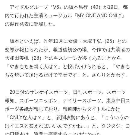
アイドルグループ『V6』の坂本昌行（40）が19日、都
内で行われた主演ミュージカル『MY ONE AND ONLY』
の製作発表に登場した。
坂本といえば、昨年11月に女優・大塚千弘（25）との
交際が報じられたが、報道後初公の場。今作では共演者の
大和田美帆（28）とのキスシーンが多くあることから、
「やきもちを焼く人は？」と投げかけられると
、「やきも
ちを焼いて頂けるだけで幸せです」と、さらりとかわす。
20日付のサンケイスポーツ、日刊スポーツ、スポーツ
報知、スポーツニッポン、デイリースポーツ、東京中日ス
ポーツ各紙が報じており、報道陣からタイトルにかけ
「ONLYな人は？」と、質問攻勢にあうと、「こういうの
はイエスと答えればいいんですかね…」と、タジタジ。こ
の日坂本は、質問に否定することはなかった。