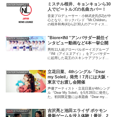
テーマとして起用されており、いよい
ミスチル桜井、キョンキョンら30
ENTERTAINMENT
よ...
人でビートルズの名曲カバー！
音楽プロデューサー・小林武史氏(52)が中
心となり、ロックバンド『Mr.Children』
の桜井和寿(41)ら計30人のアーティスト
が、ビートルズの名曲「愛こそはすべて
(All You Need Is Love)」をカバーし
た。 同曲は『J...
”Biore×INI “アンバサダー就任イ
ENTERTAINMENT
ンタビュー動画など4本一挙公開
男性11人組グローバルボーイズグループ
『INI（アイエヌアイ）』をアンバサダー
に起用した花王のスキンケアブランド
『ビオレ』は、「ビオレで今日もアクテ
ィブにいこう！キャンペーン」を4月10日
より始める。
立花日菜、4thシングル「Dear
ENTERTAINMENT
my Soleil」発売！7月には大阪・
東京でお渡し会開催
声優アーティスト・立花日菜が4thシング
ル『Dear My Soleil』を5月28日に発売し
た。初回限定盤には表題曲『Dear my
Soleil』のMusic Videoだけでなく、
Making Videoも収録されたBlu-rayを封
入。
吉沢亮と池田エライザ ポケモン
ENTERTAINMENT
最新ゲームを没入体験！最近、2