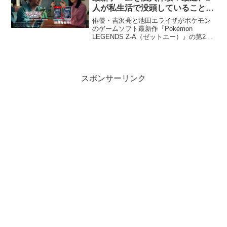
人が私生活で没頭していることと
は…
俳優・吉沢亮と池田エライザがポケモン
のゲームソフト最新作『Pokémon
LEGENDS Z-A（ゼットエー）』の第2弾
新CMに出演。実際にプレイした吉沢は
「ナチュラルな反応ができた」、池田は
「本当の自分のリアクションをCMで出す
のは新鮮で贅沢」とコメント…
スポンサーリンク