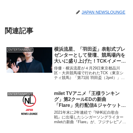
JAPAN NEWSLOUNGE
関連記事
横浜流星、「羽田盃」表彰式プレ
ENTERTAINMENT
ゼンターとして登壇、競馬場内を
大いに盛り上げた！TCKイメージ
キャラクターを務める
俳優・横浜流星が４月29日東京都品川
区・大井競馬場で行われたTCK（東京シ
ティ競馬）「第71回 羽田盃（JpnI）」の
表彰式プレゼンターとして来場し、大い
に盛り上げた。横浜は今年度のTCK（東
京シティ競馬）イメージキャラクターを
milet TVアニメ「王様ランキン
ENTERTAINMENT
務めている。
グ」第2クールEDの新曲
「Flare」先行配信&ジャケット写
真初公開
2021年末に2年連続で『NHK紅白歌合
戦』に出場したシンガーソングライター
miletの新曲『Flare』が、フジテレビ“ノイ
タミナ”ほかにて放送中のTVアニメ『王様
ランキング』第2クールのエンディング・