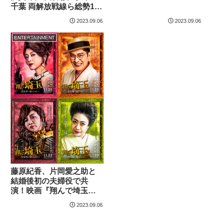
千葉 両解放戦線ら総勢19
名の“関東勢”集結
2023.09.06
2023.09.06
ENTERTAINMENT
藤原紀香、片岡愛之助と
結婚後初の夫婦役で共
演！映画『翔んで埼玉』
で
2023.09.06