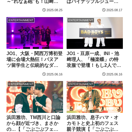
～“れなぁ砲”も！山﨑
ばパイナップルジュース
「今日が10代ラストのス
ですよね？」で新たな夏
2025.08.25
2025.08.17
テージに…」
ソング披露
ENTERTAINMENT
ENTERTAINMENT
JO1、大阪・関西万博初登
JO1・豆原一成、INI・池
場に会場大熱狂！バヌア
﨑理人、「極楽蝶」の特
ツ留学生と伝統的なダン
攻服で登壇！もし2人でパ
スをする予定が…【イベ
フォーマンスをコラボす
2025.06.16
2025.06.16
ントレポート】
るなら…
ENTERTAINMENT
ENTERTAINMENT
浜田雅功、TM西川と口論
浜田雅功、息子ハマ・オ
から顔が近づき、まさか
カモトと史上初のフェス
の…【「ごぶごぶフェ
親子競演【「ごぶごぶフ