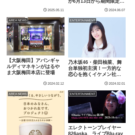
が6月13日から期間限定で
演に「やりにくいわ～」
開催
2025.05.11
2024.06.07
と…
AREA NEWS
ENTERTAINMENT
【大阪梅田】アバンギャ
乃木坂46・柴田柚菜、舞
ルディマネキンがはるや
台単独初主演！一方的な
ま大阪梅田本店に登場
恋心を抱くイケメン社会
人に内博貴
2024.02.12
2024.02.01
AREA NEWS
ENTERTAINMENT
エレクトーンプレイヤー
826aska、ライブBlu-ray