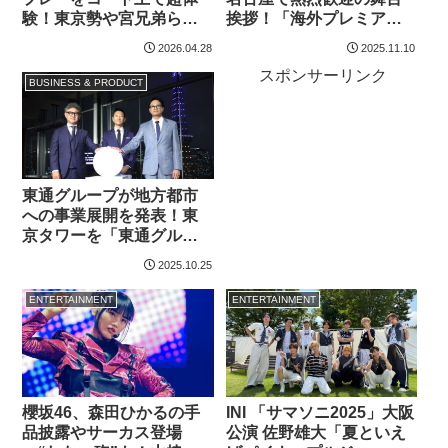
験！東京勢や宮兄弟らが
挨拶！「海外プレミアか
担当する胸熱のバレー談
何か！？」「母ちゃんか
2026.04.28
2025.11.10
義、12名の音声ガイドな
親戚かな？」
スポンサーリンク
ど…
BUSINESS & PRODUCT
東通グループが地方都市
への事業展開を発表！東
京タワーを「東通グルー
プカラー」にライトアッ
2025.10.25
プ点灯式も…
ENTERTAINMENT
ENTERTAINMENT
櫻坂46、森田ひかるの手
INI 「サマソニ2025」大阪
品披露やサーカス登場
公演 佐野雄大「夏といえ