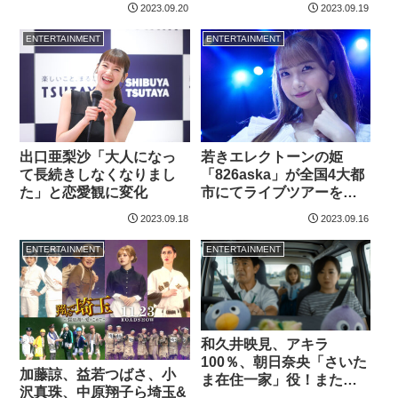
2023.09.20
2023.09.19
ENTERTAINMENT
ENTERTAINMENT
出口亜梨沙「大人になっ
若きエレクトーンの姫
て長続きしなくなりまし
「826aska」が全国4大都
た」と恋愛観に変化
市にてライブツアーを開
催
2023.09.18
2023.09.16
ENTERTAINMENT
ENTERTAINMENT
和久井映見、アキラ
100％、朝日奈央「さいた
加藤諒、益若つばさ、小
ま在住一家」役！またも
沢真珠、中原翔子ら埼玉&
ディスワードさく裂