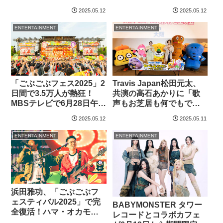
ス」DAY2オフィシャルシ
ェス」DAY1オフィシャル
2025.05.12
2025.05.12
ョートリポート】
ショートリポート】
ENTERTAINMENT
ENTERTAINMENT
「ごぶごぶフェス2025」2
Travis Japan松田元太、
日間で3.5万人が熱狂！
共演の高石あかりに「歌
MBSテレビで6月28日午後
声もお芝居も何でもでき
1時54分から特別番組で放
ちゃうのがズルい」と嫉
2025.05.12
2025.05.11
送
妬
ENTERTAINMENT
ENTERTAINMENT
浜田雅功、「ごぶごぶフ
ェスティバル2025」で完
BABYMONSTER タワー
全復活！ハマ・オカモト
レコードとコラボカフェ
と史上初のフェス親子競