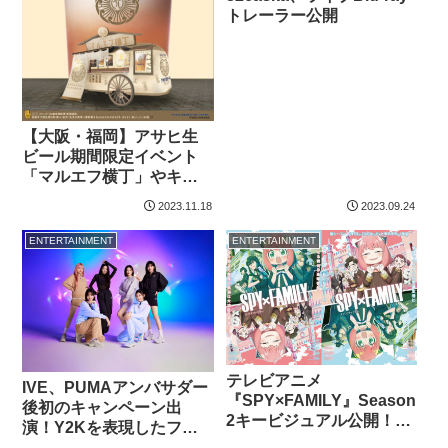
トレーラー公開
【大阪・福岡】アサヒ生
ビール期間限定イベント
「マルエフ横丁」やキッ
チンカーが大阪・福岡へ
2023.11.18
2023.09.24
ENTERTAINMENT
ENTERTAINMENT
テレビアニメ
IVE、PUMAアンバサダー
『SPY×FAMILY』Season
後初のキャンペーン出
2キービジュアル公開！10
演！Y2Kを表現したファ
月7日より放送開始
ッション