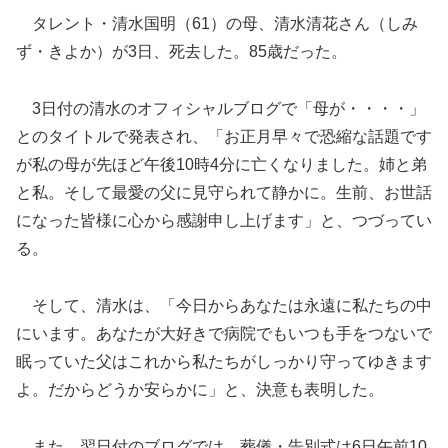
タレント・清水国明（61）の母、清水清花さん（しみ
ず・きよか）が3日、死去した。85歳だった。
3日付の清水のオフィシャルブログで「母が・・・・」
とのタイトルで発表され、「お正月早々で恐縮な話題です
が私の母が先ほど午後10時4分に亡くなりました。姉と弟
と私。そして最愛の父に見守られて静かに。生前、お世話
になった皆様に心から感謝申し上げます」と、つづって
い
る。
そして、清水は、「今日からあなたは永遠に私たちの中
にいます。あなたが大好きで病院でもいつも手をつないで
眠っていた父はこれから私たちがしっかり守ってゆきます
よ。だからどうか安らかに」と、決意も表明した。
また、翌日付のブログでは、葬儀・告別式は6日午前10