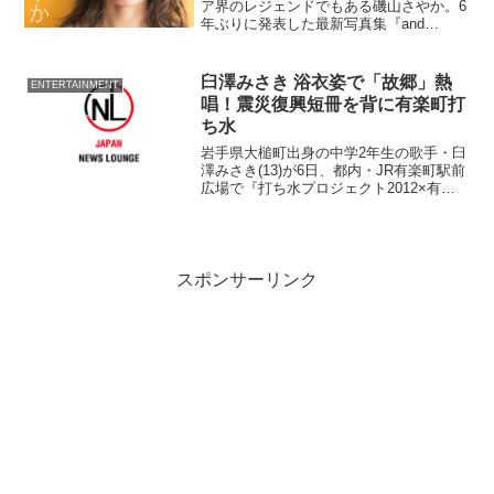
ア界のレジェンドでもある磯山さやか。6
年ぶりに発表した最新写真集『and
more』（講談社刊）が大反響、ネットを
含む各書店で売り切れ続出のため重版が
決定した。
臼澤みさき 浴衣姿で「故郷」熱
ENTERTAINMENT
唱！震災復興短冊を背に有楽町打
ち水
岩手県大槌町出身の中学2年生の歌手・臼
澤みさき(13)が6日、都内・JR有楽町駅前
広場で『打ち水プロジェクト2012×有楽
町七夕まつり～臼澤みさきスペシャルラ
イブ～』を行った。 ヒートアイランド
現象の緩和、街で働く人々のコミュニテ
ィー形成に...
スポンサーリンク