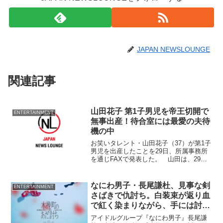
JAPAN NEWSLOUNGE
関連記事
山田花子 第1子男児を帝王切開で
ENTERTAINMENT
無事出産！待合室には最愛の夫待
機の中
お笑いタレント・山田花子（37）が第1子
男児を出産したことを29日、所属事務所
を通じFAXで発表した。 山田は、29日
午前8時すぎ、帝王切開により3270グラム
の男の子を出産。母子ともに健康とのこ
と。 FAXを通じ山田は
なにわ男子・長尾謙杜、見事な剣
ENTERTAINMENT
さばきで仇討ち。白装束が返り血
で紅く染まりながら、手には討ち
取った首を…
アイドルグループ『なにわ男子』長尾謙