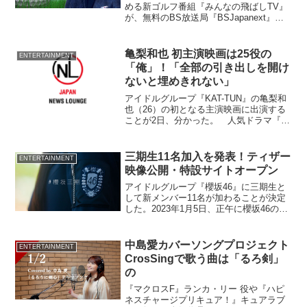
める新ゴルフ番組『みんなの飛ばしTV』
が、無料のBS放送局『BSJapanext』
（読み：ビーエスジャパネクスト）に
て、7月7日夜9時より初回放送される。
亀梨和也 初主演映画は25役の
ENTERTAINMENT
「俺」！「全部の引き出しを開け
ないと埋めきれない」
アイドルグループ『KAT-TUN』の亀梨和
也（26）の初となる主演映画に出演する
ことが2日、分かった。 人気ドラマ『時
効警察』で知られる三木聡監督の最新作
『俺俺』になるといい、亀梨は25人もの
「俺」を演じると
三期生11名加入を発表！ティザー
ENTERTAINMENT
映像公開・特設サイトオープン
アイドルグループ『櫻坂46』に三期生と
して新メンバー11名が加わることが決定
した。2023年1月5日、正午に櫻坂46のオ
フィシャルYouTubeにてティザー動画が
公開され、三期生の特設サイトもオープ
ンした。
中島愛カバーソングプロジェクト
ENTERTAINMENT
CrosSingで歌う曲は「るろ剣」
の
『マクロスF』ランカ・リー 役や『ハピ
ネスチャージプリキュア！』キュアラブ