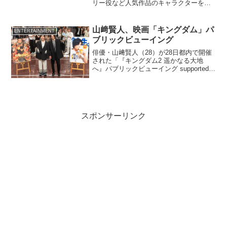
リー役など人気作品のキャラクターを多
く演じ、アーティストとしても活躍する
声優・中島愛がCrosSing のカバーに選ん
だのは、テレビアニメ「るろうに剣心-明
山﨑賢人、映画「キングダム」パ
ENTERTAINMENT
治剣客浪漫...
ブリックビューイング
俳優・山﨑賢人（28）が28日都内で開催
された「『キングダム2 遥かなる大地
へ』パブリックビューイング supported
by サントリー生ビール」に登壇した。山
﨑がメッセンジャーを務める『サントリ
ー生ビール』と主演映画『キングダム』
のス...
スポンサーリンク