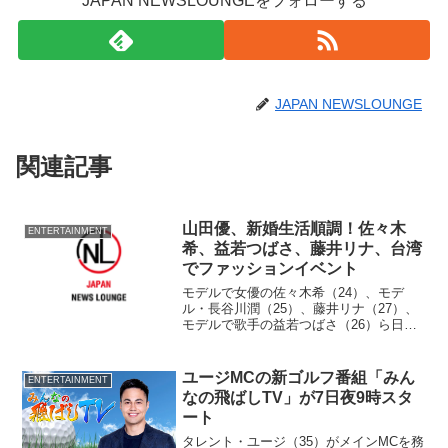
JAPAN NEWSLOUNGEをフォローする
JAPAN NEWSLOUNGE
関連記事
山田優、新婚生活順調！佐々木
ENTERTAINMENT
希、益若つばさ、藤井リナ、台湾
でファッションイベント
モデルで女優の佐々木希（24）、モデ
ル・長谷川潤（25）、藤井リナ（27）、
モデルで歌手の益若つばさ（26）ら日本
代表の14日のトップモデルが15日、台
湾・台北展二館で行われた第１回
「SUPER GIRLS FESTA最強美少女盛
ユージMCの新ゴルフ番組「みん
ENTERTAINMENT
典」に出...
なの飛ばしTV」が7日夜9時スタ
ート
タレント・ユージ（35）がメインMCを務