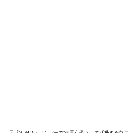
元『SDN48』メンバーで“家電女優”として活動する奈津