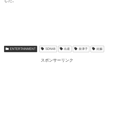
した。
ENTERTAINMENT
SDN48
出産
奈津子
妊娠
スポンサーリンク