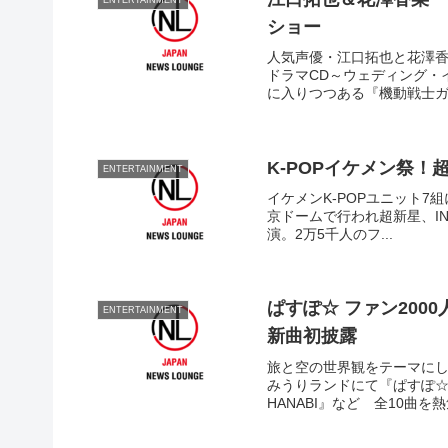
ENTERTAINMENT
ショー
人気声優・江口拓也と花澤香
ドラマCD～ウェディング・
に入りつつある『機動戦士ガン
K-POPイケメン祭！
ENTERTAINMENT
イケメンK-POPユニット7組に
京ドームで行われ超新星、INFIN
演。2万5千人のフ...
ぱすぽ☆ ファン200
ENTERTAINMENT
新曲初披露
旅と空の世界観をテーマにし
みうりランドにて『ぱすぽ☆夏
HANABI』など 全10曲を