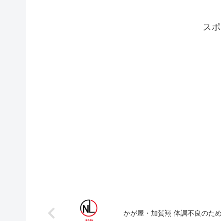
スポ
かが屋・加賀翔 体調不良のた