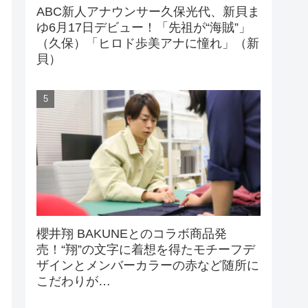
ABC新人アナウンサー久保光代、新貝ま
ゆ6月17日デビュー！「先祖が“海賊”」
（久保）「ヒロド歩美アナに憧れ」（新
貝）
櫻井翔 BAKUNEとのコラボ商品発
売！“翔”の文字に着想を得たモチーフデ
ザインとメンバーカラーの赤など随所に
こだわりが…