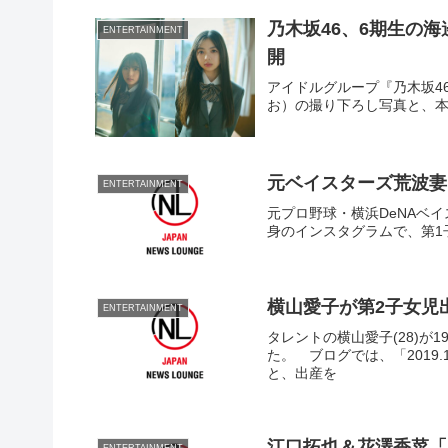
乃木坂46、6期生の
ENTERTAINMENT
開
アイドルグループ『乃木坂4
お）の撮り下ろし写真と、
元ベイスターズ荒波妻
ENTERTAINMENT
元プロ野球・横浜DeNAベイ
身のインスタグラムで、第1
横山愛子が第2子女児
ENTERTAINMENT
タレントの横山愛子(28)
た。 ブログでは、「2019
と、出産を
江口拓也＆花澤香菜「