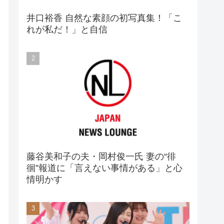
井口裕香 自然な素顔の初写真集！「こ
れが私だ！」と自信
藤谷美和子の夫・岡村俊一氏 妻の“徘
徊”報道に「言えない事情がある」と心
情明かす