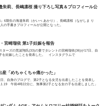
海邉朱莉、長嶋凛桜 撮り下ろし写真＆プロフィール公
6』6期生の海邉朱莉（かいべ あかり）、長嶋凛桜（ながしま り
本人の手書きプロフィールが公開となった。
・宮崎瑠依 第1子妊娠を報告
スターズの荒波翔氏(33)の妻でタレントの宮崎瑠依(36)が17日、自
子を妊娠したことを発表した。 インスタグラムで
出産「めちゃくちゃ痛かった」
が19日、自身のブログで、第2子となる女児を出産したことを発表し
.11.19 午前4時22分に、無事第2子となる女の子を出産しました」
ガンダム AGE」アセムとロマリー結婚秘話をトーク