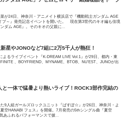
菜が24日、神奈川・アニメイト横浜店で『機動戦士ガンダム AGE
イブ～』発売記念イベントを開いた。 現在第3世代のキオ編も佳境
ダム AGE』。そのキオの父親に...
超新星やJONOなど7組に2万5千人が熱狂！
よるライブイベント『K-DREAM LIVE Vol.1』が29日、都内・東
ITE 、BOYFRIEND、MYNAME、BTOB、NU'EST、JUNOが出
0人と一体で猛暑より熱いライブ！ROCK3部作完結の
た9人組ガールズロックユニット『ぱすぽ☆』が26日、神奈川・よ
空HANABI フェス』を開催。7月発売の5thシングル曲『夏空
熱気あふれるパフォーマンスで披...