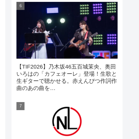
【TIF2026】乃木坂46五百城茉央、奥田
いろはの「カフェオーレ」登場！生歌と
生ギターで聴かせる。赤えんぴつ作詞作
曲のあの曲を…