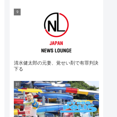
清水健太郎の元妻、覚せい剤で有罪判決
下る