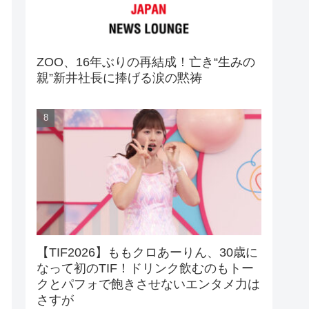
ZOO、16年ぶりの再結成！亡き“生みの
親”新井社長に捧げる涙の黙祷
【TIF2026】ももクロあーりん、30歳に
なって初のTIF！ドリンク飲むのもトー
クとパフォで飽きさせないエンタメ力は
さすが