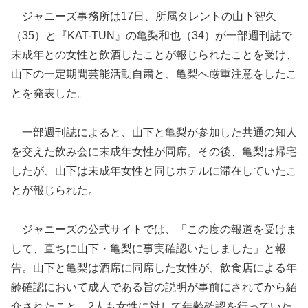
ジャニーズ事務所は17日、所属タレントの山下智久
（35）と『KAT-TUN』の亀梨和也（34）が一部週刊誌で
未成年との女性と飲酒したことが報じられたことを受け、
山下の一定期間芸能活動自粛と、亀梨へ厳重注意をしたこ
とを発表した。
一部週刊誌によると、山下と亀梨が参加した
共通の知人
を交えた飲み会に未成年女性が同席。その後、亀梨は帰宅
したが、山下は未成年女性と同じホテルに滞在していたこ
とが報じられた。
ジャニーズの公式サイトでは、「この度の報道を受けま
して、直ちに山下・亀梨に事実確認いたしました」と報
告。山下と亀梨は酒席に同席した女性が、飲食店による年
齢確認において成人である旨の説明が事前にされてから紹
介されたこと、2人も女性に対して年齢確認を行っていた