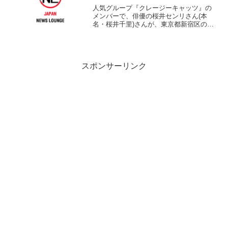
人気グループ『クレージーキャッツ』の
メンバーで、俳優の桜井センリさん(本
名・桜井千里)さんが、東京都新宿区の自
宅で亡くなっていたことが12日、わかっ
た。86歳だった。 警視庁牛込署による
と、近隣の住民が10日から11日にかけ、
桜井さん宅のポ...
スポンサーリンク