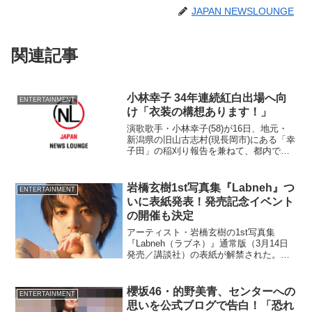
JAPAN NEWSLOUNGE
関連記事
小林幸子 34年連続紅白出場へ向
ENTERTAINMENT
け「衣装の構想あります！」
演歌歌手・小林幸子(58)が16日、地元・
新潟県の旧山古志村(現長岡市)にある「幸
子田」の稲刈り報告を兼ねて、都内で報
道陣の取材に応じた。 小林といえば、
NHK紅白歌合戦に33年連続で出場してお
り、恒例の巨大衣装が名物。だが、今年
岩橋玄樹1st写真集『Labneh』つ
ENTERTAINMENT
は個人事務...
いに表紙発表！発売記念イベント
の開催も決定
アーティスト・岩橋玄樹の1st写真集
『Labneh（ラブネ）』通常版（3月14日
発売／講談社）の表紙が解禁された。ま
た、9月14日には、1st写真集『Labneh』
発売記念イベントの開催も決定。写真集
を購入された人の中から抽選で200名を
櫻坂46・的野美青、センターへの
ENTERTAINMENT
招...
思いを公式ブログで告白！「恐れ