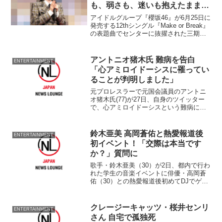
も、弱さも、迷いも抱えたままで
す」
アイドルグループ『櫻坂46』が6月25日に
発売する12thシングル『Make or Break』
の表題曲でセンターに抜擢された三期生
の的野美青が、26日夕方に公式ブログを
更新。選抜メンバーとして活動すること
に感謝。そして、センターについての思
アントニオ猪木氏 難病を告白
ENTERTAINMENT
いを綴った。
「心アミロイドーシスに罹ってい
ることが判明しました」
元プロレスラーで元国会議員のアントニ
オ猪木氏(77)が27日、自身のツイッター
で、心アミロイドーシスという難病にか
かっていることを明かした。 ツイッタ
ーで
鈴木亜美 高岡蒼佑と熱愛報道後
ENTERTAINMENT
初イベント！「交際は本当です
か？」質問に
歌手・鈴木亜美（30）が2日、都内で行わ
れた学生の音楽イベントに俳優・高岡蒼
佑（30）との熱愛報道後初めてDJでゲス
ト出演した。 鈴木は、1日発売の
『FRIDAY』（講談社）に2ショット写真
や、連泊する様子などが
クレージーキャッツ・桜井センリ
ENTERTAINMENT
さん 自宅で孤独死