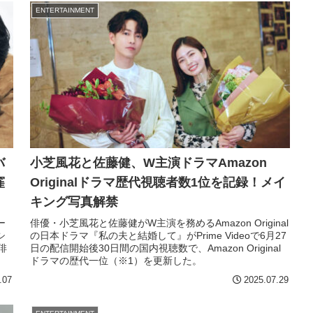
ENTERTAINMENT
バ
小芝風花と佐藤健、W主演ドラマAmazon
窪
Originalドラマ歴代視聴者数1位を記録！メイ
キング写真解禁
ー
俳優・小芝風花と佐藤健がW主演を務めるAmazon Original
シ
の日本ドラマ『私の夫と結婚して』がPrime Videoで6月27
俳
日の配信開始後30日間の国内視聴数で、Amazon Original
ドラマの歴代一位（※1）を更新した。
.07
2025.07.29