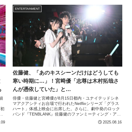
ENTERTAINMENT
佐藤健、「あのキスシーンだけはどうしても
放
寒い時期に…」！宮﨑優「志尊は木村拓哉さ
も
んが憑依していた」と…
細
俳優・佐藤健と宮﨑優が8月15日都内・ユナイテッドシネ
マアクアシティお台場で行われたNetflixシリーズ「グラス
波初
ハート」体感上映会に出席した。さらに、劇中発のロック
界
バンド『TENBLANK』佐藤健のファンミーティング・アジ
アツアー開催が決定した。
.09
2025.08.16