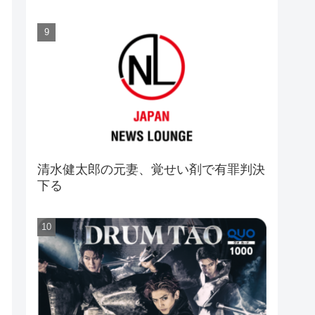
清水健太郎の元妻、覚せい剤で有罪判決
下る