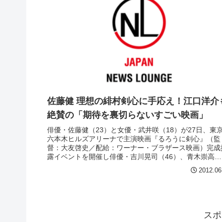
佐藤健 理想の緋村剣心に手応え！江口洋介
絶賛の「期待を裏切らないすごい映画」
俳優・佐藤健（23）と女優・武井咲（18）が27日、東
六本木ヒルズアリーナで主演映画『るろうに剣心』（監
督：大友啓史／配給：ワーナー・ブラザース映画）完成
露イベントを開催し俳優・吉川晃司（46）、青木崇高
（32）、田中偉登（12）、江...
2012.06
スポ