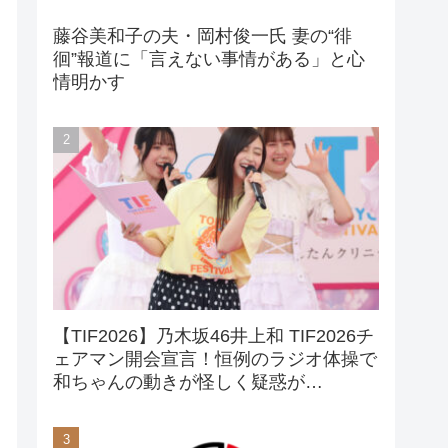
藤谷美和子の夫・岡村俊一氏 妻の“徘
徊”報道に「言えない事情がある」と心
情明かす
【TIF2026】乃木坂46井上和 TIF2026チ
ェアマン開会宣言！恒例のラジオ体操で
和ちゃんの動きが怪しく疑惑が…