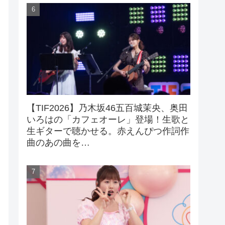
【TIF2026】乃木坂46五百城茉央、奥田
いろはの「カフェオーレ」登場！生歌と
生ギターで聴かせる。赤えんぴつ作詞作
曲のあの曲を…