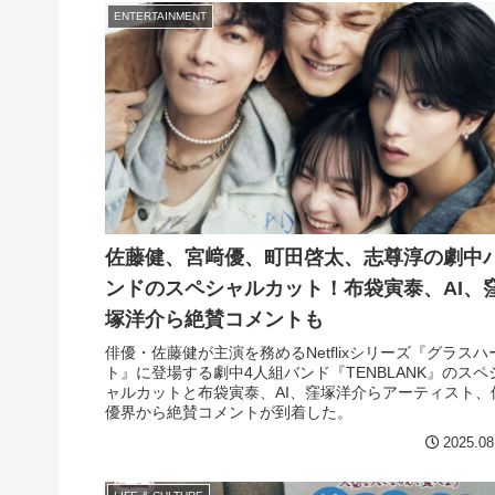
ENTERTAINMENT
佐藤健、宮﨑優、町田啓太、志尊淳の劇中
ンドのスペシャルカット！布袋寅泰、AI、
塚洋介ら絶賛コメントも
俳優・佐藤健が主演を務めるNetflixシリーズ『グラスハ
ト』に登場する劇中4人組バンド『TENBLANK』のスペ
ャルカットと布袋寅泰、AI、窪塚洋介らアーティスト、
優界から絶賛コメントが到着した。
2025.08