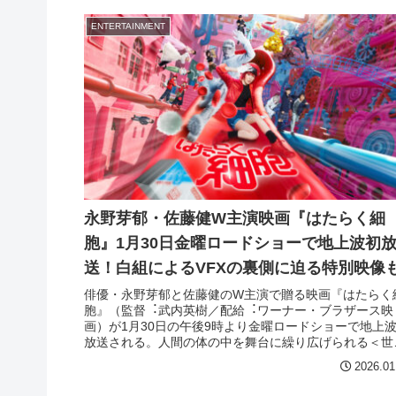
ENTERTAINMENT
永野芽郁・佐藤健W主演映画『はたらく細
胞』1月30日金曜ロードショーで地上波初
送！白組によるVFXの裏側に迫る特別映像
俳優・永野芽郁と佐藤健のW主演で贈る映画『はたらく
胞』（監督︓武内英樹／配給︓ワーナー・ブラザース映
画）が1月30日の午後9時より金曜ロードショーで地上
放送される。人間の体の中を舞台に繰り広げられる＜世
最小の物語＞を日本映画最大のスケールで描いた作品。
2026.01