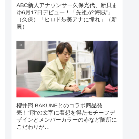
ABC新人アナウンサー久保光代、新貝ま
ゆ6月17日デビュー！「先祖が“海賊”」
（久保）「ヒロド歩美アナに憧れ」（新
貝）
櫻井翔 BAKUNEとのコラボ商品発
売！“翔”の文字に着想を得たモチーフデ
ザインとメンバーカラーの赤など随所に
こだわりが…