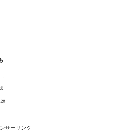
も
京・
披
.28
ンサーリンク