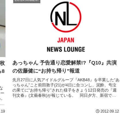
ENTERTAINMENT
あっちゃん 予告通り恋愛解禁!?『Q10』共演
枚
の佐藤健に“お持ち帰り”報道
8
先月27日に人気アイドルグループ『AKB48』を卒業した“あ
っちゃん”こと前田敦子(21)が4日に合コンし、泥酔、号泣
な
の果てに“お持ち帰り”された様子をきょう12日発売の『週
ハー
刊文春』(文藝春秋)が報じている。 同日夕方、新宿で
る。
『AKB48』...
ー
.19
2012.09.12