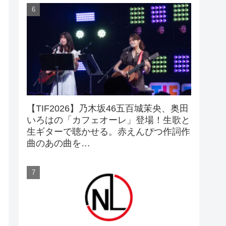
【TIF2026】乃木坂46五百城茉央、奥田
いろはの「カフェオーレ」登場！生歌と
生ギターで聴かせる。赤えんぴつ作詞作
曲のあの曲を…