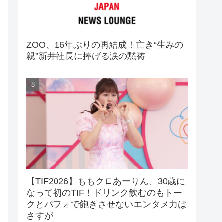
ZOO、16年ぶりの再結成！亡き“生みの
親”新井社長に捧げる涙の黙祷
【TIF2026】ももクロあーりん、30歳に
なって初のTIF！ドリンク飲むのもトー
クとパフォで飽きさせないエンタメ力は
さすが