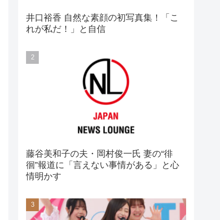
井口裕香 自然な素顔の初写真集！「こ
れが私だ！」と自信
藤谷美和子の夫・岡村俊一氏 妻の“徘
徊”報道に「言えない事情がある」と心
情明かす