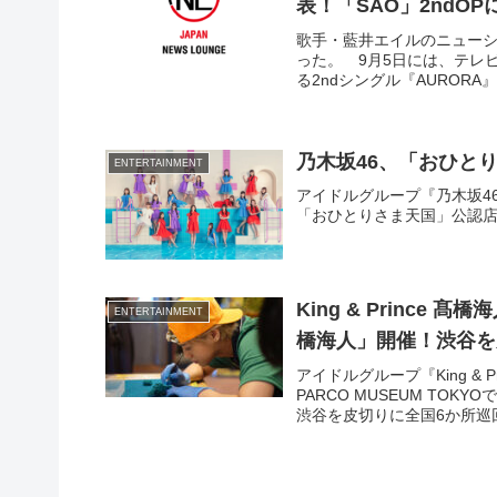
表！「SAO」2ndOP
歌手・藍井エイルのニューシン
った。 9月5日には、テレ
る2ndシングル『AURORA
乃木坂46、「おひと
ENTERTAINMENT
アイドルグループ『乃木坂46
「おひとりさま天国」公認
King & Prince 
ENTERTAINMENT
橋海人」開催！渋谷を
アイドルグループ『King & 
PARCO MUSEUM TOKY
渋谷を皮切りに全国6か所巡