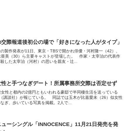
の交際報道後初公の場で「好きになった人がタイプ」
の製作発表が11日、東京・TBSで開かれ俳優・河村隆一（42）、
木亜美（30）ら主要キャストが登場した。 作家・太宰治の代表作
殺した太宰治（河村）の思いを親友・辻...
女性と手つなぎデート！所属事務所交際は否定せず
般女性と都内の2億円ともいわれる豪邸で半同棲生活を送っている
Y』（講談社）が報じている。 同誌では玉木が比嘉愛未（26）似女性
なぎ、歩いている写真を掲載。2人で...
ューシングル「INNOCENCE」11月21日発売を発