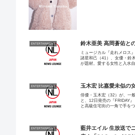
鈴木亜美 高岡蒼佑と
ENTERTAINMENT
ミュージカル『走れメロス』
諸星和己（41）、女優・鈴
が題材。愛する女性と入水自
玉木宏 比嘉愛未似の
ENTERTAINMENT
俳優・玉木宏（32）が、一
と、12日発売の『FRIDA
と高級住宅街の一角で手をつ
藍井エイル 生放送でニ
ENTERTAINMENT