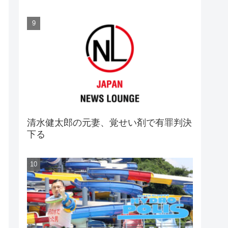
清水健太郎の元妻、覚せい剤で有罪判決
下る