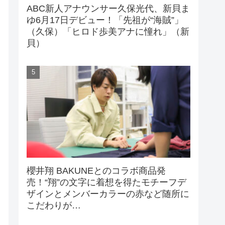
ABC新人アナウンサー久保光代、新貝ま
ゆ6月17日デビュー！「先祖が“海賊”」
（久保）「ヒロド歩美アナに憧れ」（新
貝）
櫻井翔 BAKUNEとのコラボ商品発
売！“翔”の文字に着想を得たモチーフデ
ザインとメンバーカラーの赤など随所に
こだわりが…