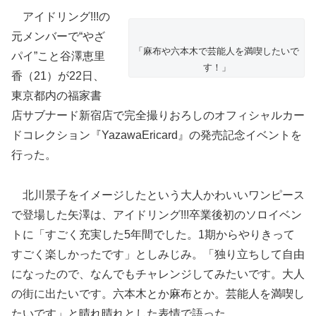
アイドリング!!!の
元メンバーで“やざ
「麻布や六本木で芸能人を満喫したいで
パイ”こと谷澤恵里
す！」
香（21）が22日、
東京都内の福家書
店サブナード新宿店で完全撮りおろしのオフィシャルカー
ドコレクション『YazawaEricard』の発売記念イベントを
行った。
北川景子をイメージしたという大人かわいいワンピース
で登場した矢澤は、アイドリング!!!卒業後初のソロイベン
トに「すごく充実した5年間でした
。1期からやりきって
すごく楽しかったです」としみじみ。「独り立ちして自由
になったので、なんでもチャレンジしてみたいです。大人
の街に出たいです。六本木とか麻布とか。芸能人を満喫し
たいです」と晴れ晴れとした表情で語った。