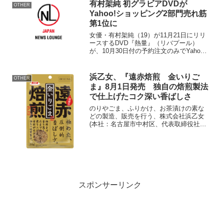
開始日：2024年7月2...
有村架純 初グラビアDVDが
OTHER
Yahoo!ショッピング2部門売れ筋
第1位に
女優・有村架純（19）が11月21日にリリ
ースするDVD『熱量』（リバプール）
が、10月30日付の予約注文のみでYahoo!
ショッピングの映像ソフト部門、男性総
合部門の2部門での売れ筋第1位を獲得し
ていたことが、分かった。 有村は、
浜乙女、『遠赤焙煎 金いりご
OTHER
2010...
ま』8月1日発売 独自の焙煎製法
で仕上げたコク深い香ばしさ
のりやごま、ふりかけ、お茶漬けの素な
どの製造、販売を行う、株式会社浜乙女
(本社：名古屋市中村区、代表取締役社
長：服部 義博)は、「遠赤焙煎 金いりご
ま」を2024年8月1日(木)に発売いたしま
す。遠赤焙煎 金いりごま 商品画像■こ
だわりの焙...
スポンサーリンク