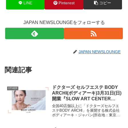
LINE
Pinterest
コピー
JAPAN NEWSLOUNGEをフォローする
JAPAN NEWSLOUNGE
関連記事
ドクターズ セルフエステ BODY
OTHER
ARCHI(ボディアーキ)3月31日(日)
開業『SLOW ART CENTER
NAGOYA』に出店決定
全国40店舗以上に「ドクターズセルフエ
ステBODY ARCHI」を展開する株式会社
ボディアーキ・ジャパン(所在地：東京都
渋谷区、代表取締役社長：滝 浩介、以下
BODY ARCHI)は、三菱地所株式会社(以