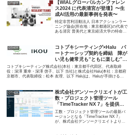
下、「三菱地所」)が名古屋市旧教育...
【WIALグローバルカンファレン
OTHER
ス2024 に代表清宮が登壇】〜生
成AI活用の最新事例を発表〜
特定非営利活動法人 日本アクションラー
ニング協会(所在地：東京都港区)の代表で
ある清宮 普美代と東京経済大学の特命講
師である渡邊 壽美子氏が、2024年10月25
日から26日までベトナム・ホーチミンに
て開催される「WIALグローバルカンフ
コトブキシーティング×Halu パ
OTHER
ァ...
ートナーシップ契約を締結 障が
い児も健常児も“ともに楽しむ”イ
ンクルーシブな観戦・鑑賞環境を
コトブキシーティング株式会社(本社：東京都千代田区、代表取締
目指す
役：深澤 重幸・深澤 啓子、以下 当社)と株式会社Halu(本社：京都府
京都市、代表取締役：松本 友理、以下 Halu)は、Haluが手掛ける
「IKOU(イコウ)ポータブルチェア」...
株式会社デンソークリエイトが工
OTHER
数・プロジェクト管理ツール
「TimeTracker NX 7」を提供開
始
工数・プロジェクト管理ツールの最新バ
ージョンとなる「TimeTracker NX 7」
が、株式会社デンソークリエイトより
2024年7月24日(水)から提供開始されま
す。概要商品名：TimeTracker NX 7提供