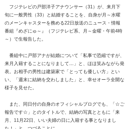
フジテレビの戸部洋子アナウンサー（31）が、来月下
旬に一般男性（33）と結婚することを、自身が月～水曜
のメーンキャスターを務める22日放送のニュース・情報
番組『めざにゅ～』（フジテレビ系、月～金曜・午前4時
～）で生報告した。
番組中に戸部アナが結婚について「私事で恐縮ですが、
来月入籍することになりまして…」と、ほほ笑みながら発
表。お相手の男性は建築家で「とっても優しい方」とい
い
、「週末に結納を交わしました」と、幸せオーラ全開な
様子を見せた。
また、同日付の自身のオフィシャルブログでも、「☆ご
報告です☆」とのタイトルで、結納の写真とともに「来
月、11月22日、いい夫婦の日に入籍する事となりまし
た！」と、つづることに。