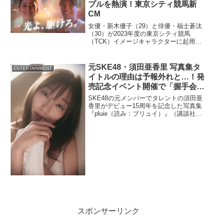
プルを熱演！東京シティ競馬新
CM
女優・新木優子（29）と俳優・福士蒼汰
（30）が2023年度の東京シティ競馬
（TCK）イメージキャラクターに起用さ
れ、「光よ、駆けろ。TWINKLE RACE」
をコミュニケーションテーマにした新CM
第二弾「TCK2023 光よ、駆けろ。帝王...
元SKE48・須田亜香里 写真集タ
ENTERTAINMENT
イトルの理由は予報外れと…！発
売記念イベント開催で「握手会の
女王」も復活か
SKE48の元メンバーでタレントの須田亜
香里がデビュー15周年を記念した写真集
『pluie（読み：プリュイ）』（講談社）
を2月19日に発売する。写真集のタイトル
理由が公表された。また、発売記念イベ
ント開催も決定し、「握手会の女王」も
復活
スポンサーリンク