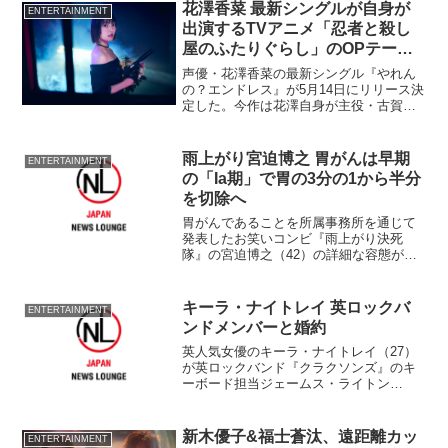
界標準スケールである12インチ（...
花澤香菜 最新シングルが自身が
ENTERTAINMENT
出演するTVアニメ「忍者と殺し
屋のふたりぐらし」のOPテーマ
に
声優・花澤香菜の最新シングル『やれん
の？エンドレス』が5月14日にリリース決
定した。今作は花澤自身が主役・古賀こ
のは役を務める4月10日から放送開始され
るテレビアニメ『忍者と殺し屋のふたり
ぐらし』のオープニングテーマとしても
雨上がり宮迫博之 胃がんは早期
ENTERTAINMENT
採用されている。
の「Ia期」で胃の3分の1から半分
を切除へ
胃がんであることを所属事務所を通じて
発表したお笑いコンビ『雨上がり決死
隊』の宮迫博之（42）の詳細な容態が分
かった。 所属のよしもとクリエイティ
ブ・エージェンシーから7日に腹腔鏡下幽
門側切除手術を受けると発表され、本人
キーラ・ナイトレイ 英ロックバ
ENTERTAINMENT
もFAXを通じてコメン...
ンドメンバーと婚約
英人気女優のキーラ・ナイトレイ（27）
が英ロックバンド『クラクソンズ』のキ
ーボード担当ジェームス・ライトン
（28）と婚約したことが26日、分かっ
た。 キーラは映画『スター・ウォーズ
エピソード1/ファントム・メナス』や
新木優子&福士蒼汰、遠距離カッ
ENTERTAINMENT
『パイレーツ・オブ・...