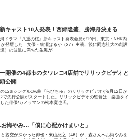
新キャスト10人発表！西郷隆盛、勝海舟決まる
K大河ドラマ『八重の桜』新キャスト発表会見が19日、東京・NHK内
らが登壇した 女優・綾瀬はるか（27）主演。後に同志社大の創設
綾瀬）の波乱に満ちた生涯が
ー開催の4都市のタワレコ4店舗でリリックビデオと
頭公開
12thシングルc/w曲『らびちゅ』のリリックビデオが6月12日か
ジで先行公開がスタートした。リリックビデオの監督は、楽曲をイ
した俳優/カメラマンの松本寛也氏。
へお悔やみ…「僕に心配かけまいと」
）と親交が深かった俳優・東山紀之（46）が、森さんへお悔やみを