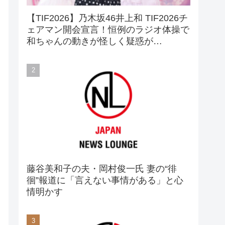
【TIF2026】乃木坂46井上和 TIF2026チ
ェアマン開会宣言！恒例のラジオ体操で
和ちゃんの動きが怪しく疑惑が…
藤谷美和子の夫・岡村俊一氏 妻の“徘
徊”報道に「言えない事情がある」と心
情明かす