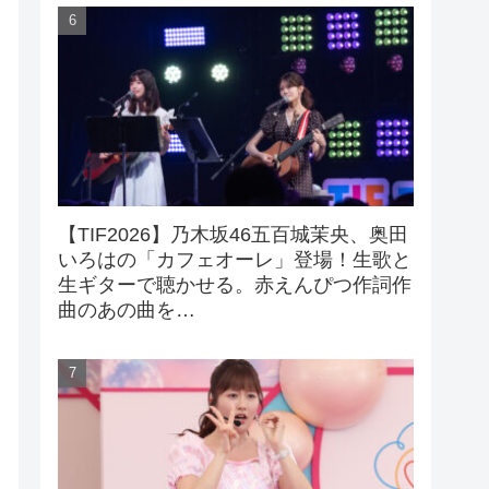
【TIF2026】乃木坂46五百城茉央、奥田
いろはの「カフェオーレ」登場！生歌と
生ギターで聴かせる。赤えんぴつ作詞作
曲のあの曲を…