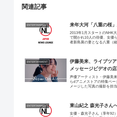
関連記事
来年大河「八重の桜」
ENTERTAINMENT
2013年1月スタートのNH
で開かれ10人の俳優、女優
者新島襄の妻となる八重（
伊藤美来、ライブツア
ENTERTAINMENT
メッセージビデオの店
声優アーティスト・伊藤美来の
らdアニメストアの特集ペー
メージした写真の撮影を担当
東山紀之 森光子さん
ENTERTAINMENT
女優・森光子さん（享年92