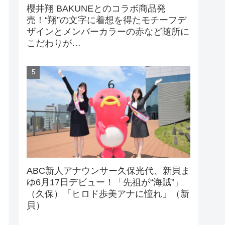
櫻井翔 BAKUNEとのコラボ商品発
売！“翔”の文字に着想を得たモチーフデ
ザインとメンバーカラーの赤など随所に
こだわりが…
ABC新人アナウンサー久保光代、新貝ま
ゆ6月17日デビュー！「先祖が“海賊”」
（久保）「ヒロド歩美アナに憧れ」（新
貝）