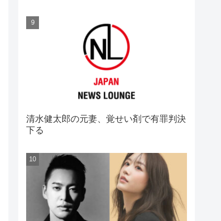
清水健太郎の元妻、覚せい剤で有罪判決
下る