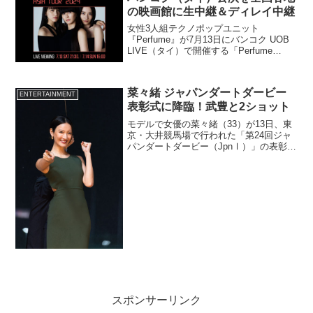
の映画館に生中継＆ディレイ中継
女性3人組テクノポップユニット
『Perfume』が7月13日にバンコク UOB
LIVE（タイ）で開催する「Perfume
"COD3 OF P3RFUM3 ZOZ5" Asia Tour
2024」を、全国各地の映画館にライブ・
ビューイン...
菜々緒 ジャパンダートダービー
ENTERTAINMENT
表彰式に降臨！武豊と2ショット
モデルで女優の菜々緒（33）が13日、東
京・大井競馬場で行われた「第24回ジャ
パンダートダービー（JpnⅠ）」の表彰式
プレゼンターとして登壇した。
スポンサーリンク