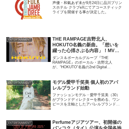
声優・和氣あず未が9月24日に品川プリン
スホテル クラブeXにてアコースティック
ライブを開催する事が決定した。
THE RAMPAGE吉野北人、
ENTERTAINMENT
HOKUTO名義の新曲。「想いを
綴った心揺さぶる内容」！MVも
公開
ダンス＆ボーカルグループ『THE
RAMPAGE』のボーカル・吉野北人
が、“HOKUTO”名義の2nd Digital
Single『MINE』を6月25日にリリース。
様々な表情が楽しめるミュージックビデ
オもYouTubeで公開された。
モデル愛甲千笑美 個人初のアパ
ENTERTAINMENT
レルブランド始動
ファッションモデル・愛甲千笑美（30）
がブランドディレクターを務める、ワン
ピースを主軸としたアパレルブランド
「Cier.（シアー）」を8月20日（土）より
始動させる。
Perfumeアジアツアー、初開催の
ENTERTAINMENT
バンコク（タイ）公演を全国各地