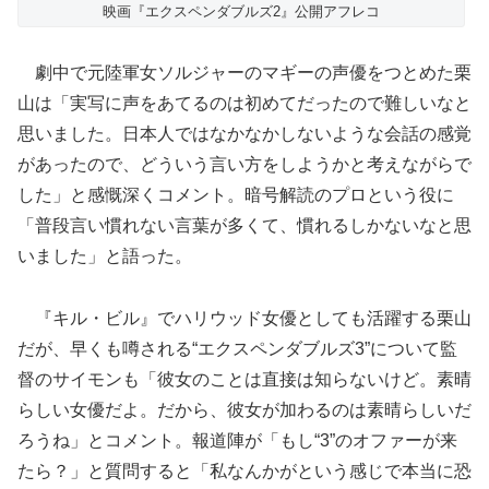
映画『エクスペンダブルズ2』公開アフレコ
劇中で元陸軍女ソルジャーのマギーの声優をつとめた栗
山は「実写に声をあてるのは初めてだったので難しいなと
思いました。日本人ではなかなかしないような会話の感覚
があったので、どういう言い方をしようかと考えながらで
した」と感慨深くコメント。暗号解読のプロという役に
「普段言い慣れない言葉が多くて、慣れるしかないなと思
いました」と語った。
『キル・ビル』でハリウッド女優としても活躍する栗山
だが、早くも噂される“エクスペンダブルズ3”について監
督のサイモンも「彼女のことは直接は知らないけど。素晴
らしい女優だよ。だから、彼女が加わるのは素晴らしいだ
ろうね」とコメント。報道陣が「もし“3”のオファーが来
たら？」と質問すると「私なんかがという感じで本当に恐