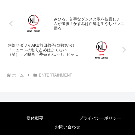
みひろ、苦手なダンスと歌を披露しチー
ムが優勝！かすみは白鳥を生やしバレエ
踊る
阿部サダヲがAKB前田敦子に呼びかけ
「ニュースの独り占めはよくない
（笑）」／映画『夢売るふたり』ヒット
祈願
ホーム
ENTERTAINMENT
媒体概要
プライバシーポリシー
お問い合わせ