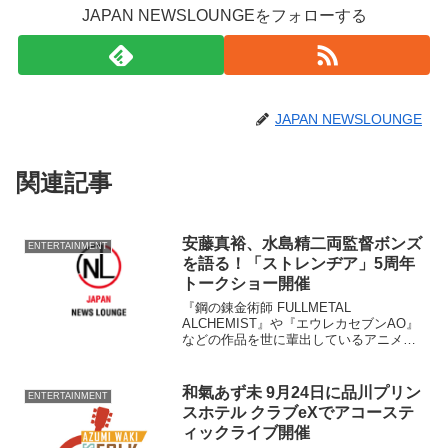
JAPAN NEWSLOUNGEをフォローする
JAPAN NEWSLOUNGE
関連記事
安藤真裕、水島精二両監督ボンズ
ENTERTAINMENT
を語る！「ストレンヂア」5周年
トークショー開催
『鋼の錬金術師 FULLMETAL
ALCHEMIST』や『エウレカセブンAO』
などの作品を世に輩出しているアニメ制
作会社ボンズの作品を集めた上映イベン
ト『ボンズオールナイトEX』が21日、東
京・テアトル新宿で開催された。 同イ
和氣あず未 9月24日に品川プリン
ENTERTAINMENT
ベントはアニ...
スホテル クラブeXでアコーステ
ィックライブ開催