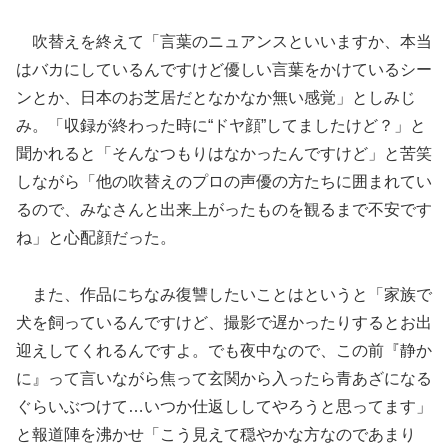
吹替えを終えて「言葉のニュアンスといいますか、本当
はバカにしているんですけど優しい言葉をかけているシー
ンとか、日本のお芝居だとなかなか無い感覚」としみじ
み。「収録が終わった時に“ドヤ顔”してましたけど？」と
聞かれると「そんなつもりはなかったんですけど」と苦笑
しながら「他の吹替えのプロの声優の方たちに囲まれてい
るので、みなさんと出来上がったものを観るまで不安です
ね」と心配顔だった。
また、作品にちなみ復讐したいことはというと「家族で
犬を飼っているんですけど、撮影で遅かったりするとお出
迎えしてくれるんですよ。でも夜中なので、この前『静か
に』って言いながら焦って玄関から入ったら青あざになる
ぐらいぶつけて…いつか仕返ししてやろうと思ってます」
と報道陣を沸かせ「こう見えて穏やかな方なのであまり