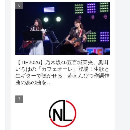
【TIF2026】乃木坂46五百城茉央、奥田
いろはの「カフェオーレ」登場！生歌と
生ギターで聴かせる。赤えんぴつ作詞作
曲のあの曲を…