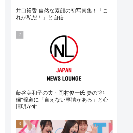
井口裕香 自然な素顔の初写真集！「こ
れが私だ！」と自信
藤谷美和子の夫・岡村俊一氏 妻の“徘
徊”報道に「言えない事情がある」と心
情明かす