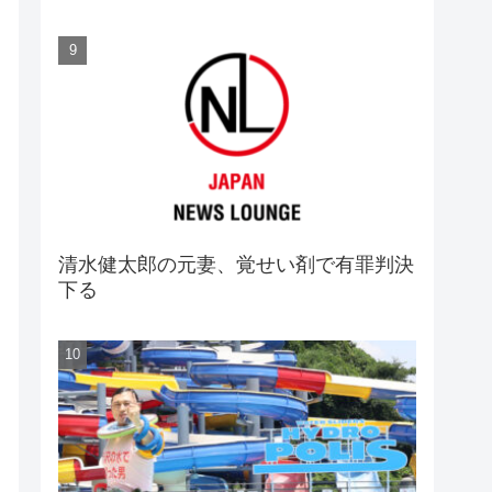
清水健太郎の元妻、覚せい剤で有罪判決
下る