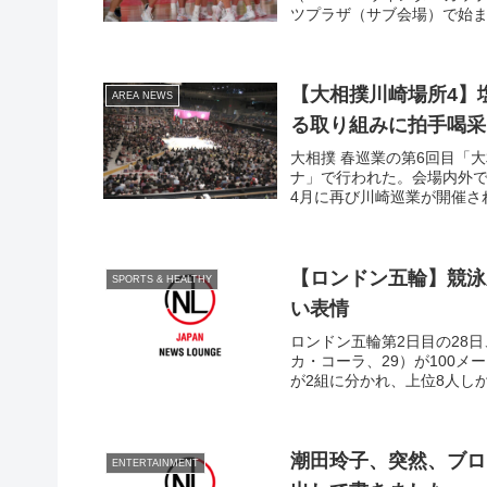
ツプラザ（サブ会場）で始
【大相撲川崎場所4】
AREA NEWS
る取り組みに拍手喝采
大相撲 春巡業の第6回目「
ナ」で行われた。会場内外
4月に再び川崎巡業が開催さ
【ロンドン五輪】競泳
SPORTS & HEALTHY
い表情
ロンドン五輪第2日目の28
カ・コーラ、29）が100メ
が2組に分かれ、上位8人しか
潮田玲子、突然、ブロ
ENTERTAINMENT