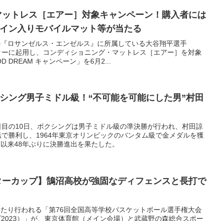
マットレス［エアー］対象キャンペーン！購入者には
イン入りモバイルマット等が当たる
の『ロサンゼルス・エンゼルス』に所属している大谷翔平選手
ターに起用し、コンディショニング・マットレス［エアー］を対象
OD DREAM キャンペーン」を6月2...
シング男子ミドル級！“不可能を可能にした男”村田
日目の10日、ボクシングは男子ミドル級の準決勝が行われ、村田諒
転で勝利し、1964年東京オリンピックのバンタム級で金メダルを獲
以来48年ぶりに決勝進出を果たした。
ターカップ】鵠沼高校が強固なディフェンスと長打で
にわたり行われる「第76回全国高等学校バスケットボール選手権大会
カップ2023）」が、東京体育館（メイン会場）と武蔵野の森総合スポー