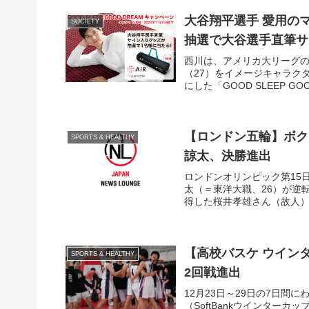
大谷翔平選手 愛用の
SOCIETY
抽選で大谷選手直筆サ
西川は、アメリカ大リーグ
（27）をイメージキャラク
にした「GOOD SLEEP GO
【ロンドン五輪】ボク
SPORTS & HEALTHY
諒太、決勝進出
ロンドンオリンピック第15
太（＝東洋大職、26）が逆
得した桜井孝雄さん（故人）
【高校バスケ ウイン
SPORTS & HEALTHY
2回戦進出
12月23日～29日の7日間
（SoftBankウインター