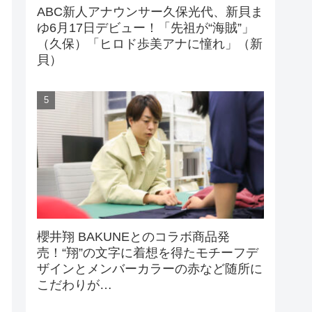
ABC新人アナウンサー久保光代、新貝ま
ゆ6月17日デビュー！「先祖が“海賊”」
（久保）「ヒロド歩美アナに憧れ」（新
貝）
櫻井翔 BAKUNEとのコラボ商品発
売！“翔”の文字に着想を得たモチーフデ
ザインとメンバーカラーの赤など随所に
こだわりが…