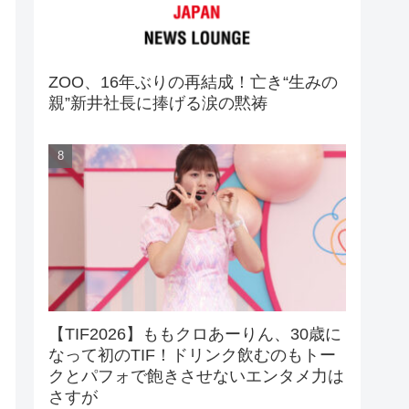
ZOO、16年ぶりの再結成！亡き“生みの
親”新井社長に捧げる涙の黙祷
【TIF2026】ももクロあーりん、30歳に
なって初のTIF！ドリンク飲むのもトー
クとパフォで飽きさせないエンタメ力は
さすが