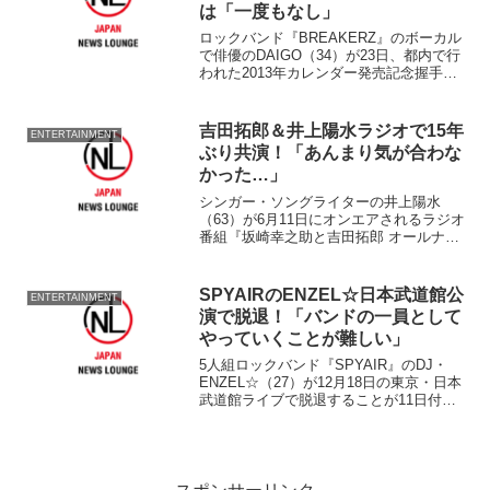
は「一度もなし」
ロックバンド『BREAKERZ』のボーカル
で俳優のDAIGO（34）が23日、都内で行
われた2013年カレンダー発売記念握手会
に出席した。 来月16日に投票が行われ
る「総選挙」。15党が乱立し、各党とも
候補者探しには、さぞや苦労していると
吉田拓郎＆井上陽水ラジオで15年
ENTERTAINMENT
こ...
ぶり共演！「あんまり気が合わな
かった…」
シンガー・ソングライターの井上陽水
（63）が6月11日にオンエアされるラジオ
番組『坂崎幸之助と吉田拓郎 オールナイ
トニッポンGOLD』（ニッポン放送、月
曜・午後10時～）にゲスト出演する。
井上が番組パーソナリティーも務める吉
SPYAIRのENZEL☆日本武道館公
ENTERTAINMENT
田拓郎（66）...
演で脱退！「バンドの一員として
やっていくことが難しい」
5人組ロックバンド『SPYAIR』のDJ・
ENZEL☆（27）が12月18日の東京・日本
武道館ライブで脱退することが11日付の
グループオフィシャルホームページを通
じて発表された。 関係者側からは「こ
の件につきましては、メンバーもスタッ
フも何...