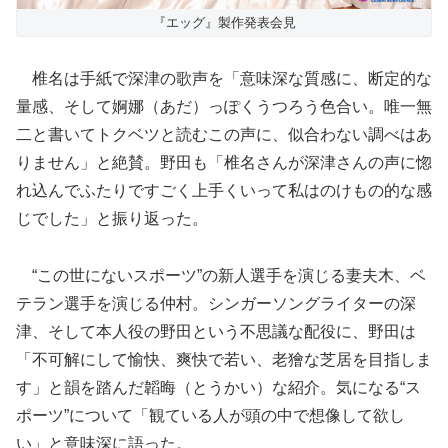
『エッグ』製作発表会見
椎名は手紙で深津の歌声を「意味深な質感に、断定的な
量感、そして婀娜（あだ）っぽくうつろう色合い。唯一無
二と書いてトクベツと読むこの声に、似合わない調べはあ
りません」と絶賛。野田も「椎名さんが深津さんの声に惚
れ込んでふたりですごく上手くいって私はのけもの的な感
じでした」と振り返った。
“この世にないスポーツ”の新人選手を演じる妻夫木、ベ
テラン選手を演じる仲村。シンガーソングライターの深
津、そして本人役の野田という不思議な配役に、野田は
「不可解にして愉快、爽快で若い、老獪な芝居を目指しま
す」と韻を踏んだ韜晦（とうかい）な紹介。気になる“ス
ポーツ”について「観ている人が頭の中で想像して欲し
い」と意味深に語った。