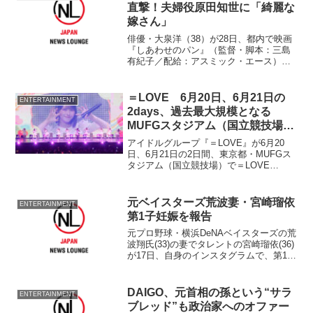
直撃！夫婦役原田知世に「綺麗な
嫁さん」
俳優・大泉洋（38）が28日、都内で映画
『しあわせのパン』（監督・脚本：三島
有紀子／配給：アスミック・エース）初
日舞台あいさつに、女優・原田知世
（44）と三島監督（42）とともに登壇し
た。 北海道・洞爺湖のほとりの町・月
＝LOVE 6月20日、6月21日の
ENTERTAINMENT
浦にオーベルジュ式の...
2days、過去最大規模となる
MUFGスタジアム（国立競技場）
でのスタジアムライブ開催
アイドルグループ『＝LOVE』が6月20
日、6月21日の2日間、東京都・MUFGス
タジアム（国立競技場）で＝LOVE
STADIUM LIVEが開催されることが、1月
24日にKアリーナ横浜で開催されたロー
ソンの創業50周年を記念したライブでサ
元ベイスターズ荒波妻・宮崎瑠依
ENTERTAINMENT
プライズ発表された。
第1子妊娠を報告
元プロ野球・横浜DeNAベイスターズの荒
波翔氏(33)の妻でタレントの宮崎瑠依(36)
が17日、自身のインスタグラムで、第1子
を妊娠したことを発表した。 インスタ
グラムで
DAIGO、元首相の孫という“サラ
ENTERTAINMENT
ブレッド”も政治家へのオファー