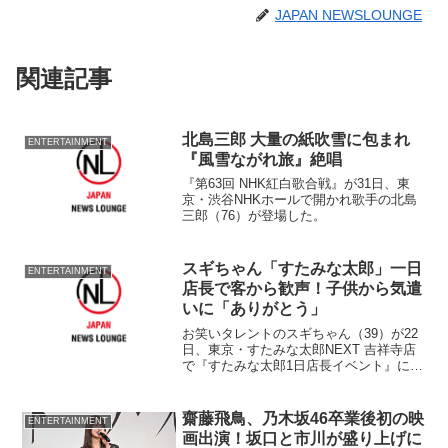
JAPAN NEWSLOUNGE
関連記事
北島三郎 大量の紙吹雪に包まれ
ENTERTAINMENT
『風雪ながれ旅』絶唱
『第63回 NHK紅白歌合戦』が31日、東
京・渋谷NHKホールで開かれ歌手の北島
三郎（76）が登場した。
スギちゃん「すたみな太郎」一日
ENTERTAINMENT
店長で客から歓声！子供から気遣
いに「ありがとう」
お笑いタレントのスギちゃん（39）が22
日、東京・すたみな太郎NEXT 吉祥寺店
で『すたみな太郎1日店長イベント』に登
場した。 バイキングレストランを展開
するすたみな太郎が9月14日からスギちゃ
んとタイアップし、『ワイルドフェア』
齋藤飛鳥、乃木坂46卒業後初の映
ENTERTAINMENT
を開催。芸...
画出演！坂口と市川が盛り上げに