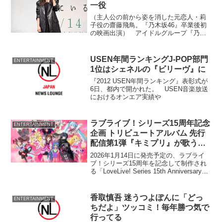
一役
（主人公の前から姿を消した元恋人・莉
子役の齋藤飛鳥。『乃木坂46』卒業後初
の映画出演） アイドルグループ『乃木
坂46』卒業後初の映画出演となった齋藤
飛鳥（24）が27日、都内で行われた映画
『サイド バイ サイド 隣にいる人』（監
USEN年間ランキングJ-POP部門
ENTERTAINMENT
督・伊藤ちひ...
1位はシェネルの『ビリーヴ』に
『2012 USEN年間ランキング』表彰式が
6日、都内で開かれた。 USEN音楽放送
におけるオンエア実績や
ラブライブ！シリーズ15周年記念
ENTERTAINMENT
企画 トリビュートアルバム 先行
配信第1弾『キミプリ』が歌う
Aqours楽曲が配信
2026年1月14日に発売予定の、ラブライ
ブ！シリーズ15周年を記念して制作され
る「LoveLive! Series 15th Anniversary
Tribute Album」は、豪華アーティスト＆
作品キャラクターがラブライブ︕シリー
ズの楽曲を歌唱する。また、アーティス
香取慎吾 迷うつよぽんに「どっ
ENTERTAINMENT
ト・作品の垣根を超えたキービジュアル
ちだよ」ツッコミ！毎年勝つ気で
も公開された。
行ってる