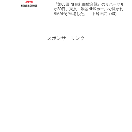
『第63回 NHK紅白歌合戦』のリハーサル
が30日、東京・渋谷NHKホールで開かれ
SMAPが登場した。 中居正広（40）、
木村拓哉（40）、稲垣吾郎（39）、草な
ぎ剛（38）、香取慎吾（35）の5人が歌う
のはスペシャルメドレー『SMAP 2...
スポンサーリンク