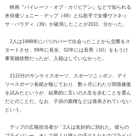
映画『パイレーツ・オブ・カリビアン』などで知られる
米俳優ジョニー・デップ（49）と仏歌手で女優ヴァネッ
サ・パラディ（39）が破局したことが20日、分かった。
2人は1998年にバリのバーで出会ったことから交際をス
タートさせ
、99年に長女、02年には長男（10）をもうけ
事実婚状態だったが、入籍はしていなかった。
21日付のサンケイスポーツ、スポーツニッポン、デイ
リースポーツ各紙が報じており、数ヶ月にわたり関係修復
を試みたというが、結果的に互いの人生を歩むことを選ん
だとのことだ。なお、子供の親権などは発表されていない
という。
デップの広報担当者が「2人は友好的に別れた。彼らの
プライバシー、そして何より彼らの子どもたちのプライバ