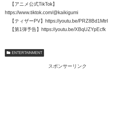
【アニメ公式TikTok】
https://www.tiktok.com/@kaikigumi
【ティザーPV】https://youtu.be/PRZ8Bd1MtrI
【第1弾予告】https://youtu.be/XBqUZYpEcfk
ENTERTAINMENT
スポンサーリンク