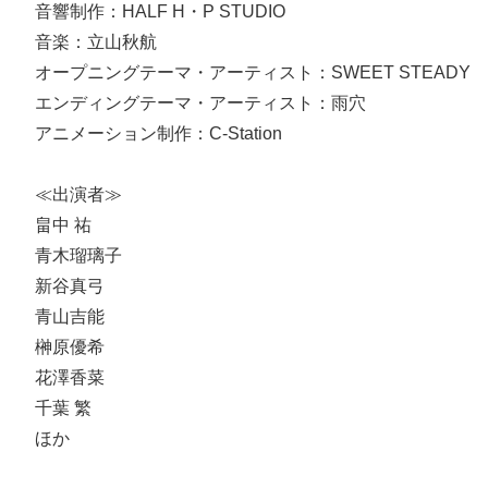
音響制作：HALF H・P STUDIO
音楽：立山秋航
オープニングテーマ・アーティスト：SWEET STEADY
エンディングテーマ・アーティスト：雨穴
アニメーション制作：C-Station
≪出演者≫
畠中 祐
青木瑠璃子
新谷真弓
青山吉能
榊原優希
花澤香菜
千葉 繁
ほか