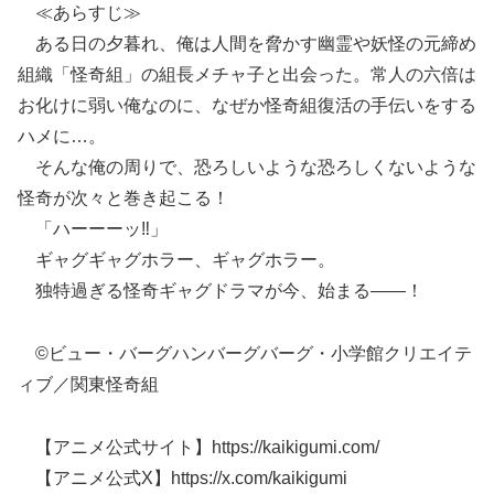
≪あらすじ≫
ある日の夕暮れ、俺は人間を脅かす幽霊や妖怪の元締め
組織「怪奇組」の組長メチャ子と出会った。常人の六倍は
お化けに弱い俺なのに、なぜか怪奇組復活の手伝いをする
ハメに…。
そんな俺の周りで、恐ろしいような恐ろしくないような
怪奇が次々と巻き起こる！
「ハーーーッ‼」
ギャグギャグホラー、ギャグホラー。
独特過ぎる怪奇ギャグドラマが今、始まる――！
©ビュー・バーグハンバーグバーグ・小学館クリエイテ
ィブ／関東怪奇組
【アニメ公式サイト】https://kaikigumi.com/
【アニメ公式X】https://x.com/kaikigumi