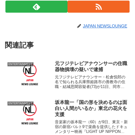
JAPAN NEWSLOUNGE
関連記事
元フジテレビアナウンサーの住職
ENTERTAINMENT
器物損壊の疑いで逮捕
元フジテレビアナウンサー・松倉悦郎の
名で知られる兵庫県姫路市の善教寺の住
職・結城思聞容疑者(73)が11日、同市内
で他人の車に傷をつけたとして、器物損
壊の疑いで逮捕された。 12日、TBSが
報じており、警察によると、結城容疑者
坂本龍一「国の形を決めるのは面
ENTERTAINMENT
は11日午後1...
白い人間がいるか」東北の花火を
支援
音楽家の坂本龍一（60）が9日、東京・新
宿の新宿バルト9で楽曲を提供したドキュ
メンタリー映画『LIGHT UP NIPPON