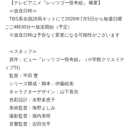
【テレビアニメ『レッツゴー怪奇組』 概要】
≪放送日時≫
TBS系全国28局ネットにて2026年7月5日から毎週日曜
ごご4時30分〜放送開始（予定）
※放送日時は予告なく変更になる可能性がございます
≪スタッフ≫
原作：ビュー『レッツゴー怪奇組』（小学館クリエイテ
ィブ刊）
監督：平田 豊
シリーズ構成・脚本：伊藤睦美
キャラクターデザイン：山下喜光
色彩設計：水野多恵子
美術監督：海野よしみ
撮影監督：堀内美咲
音響監督：吉田光平