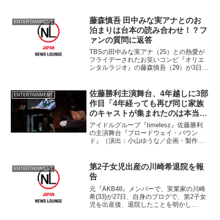
日本を照らした奇跡の花火』（監督：柿
本ケンサク／配給：ティ・ジョイ）のト
ークショーイベントに出演した。 昨年3
藤森慎吾 田中みな実アナとのお
ENTERTAINMENT
月1...
泊まりは台本の読み合わせ！？フ
ァンの質問に返答
TBSの田中みな実アナ（25）との熱愛が
フライデーされたお笑いコンビ『オリエ
ンタルラジオ』の藤森慎吾（29）が3日付
の自身のツイッターで、ファンからの質
問に答えている。 約1周間ぶりに「さ
て！久々につぶやこうかなー。 なにをつ
佐藤勝利主演舞台、4年越しに3部
ENTERTAINMENT
ぶやいたらうぃ...
作目「4年経っても再び同じ家族
のキャストが集まれたのは本当に
奇跡です」
アイドルグループ『timelesz』佐藤勝利
の主演舞台『ブロードウェイ・バウン
ド』（演出：小山ゆうな／企画・製作：
パルコ）が3日東京都渋谷区・PARCO劇
場で行われた開幕前会見&プレスコールを
行った。
第2子女児出産の川崎希退院を報
ENTERTAINMENT
告
元『AKB48』メンバーで、実業家の川崎
希(33)が27日、自身のブログで、第2子女
児を出産後、退院したことを明かし
た。 ブログでは、夫でモデルの