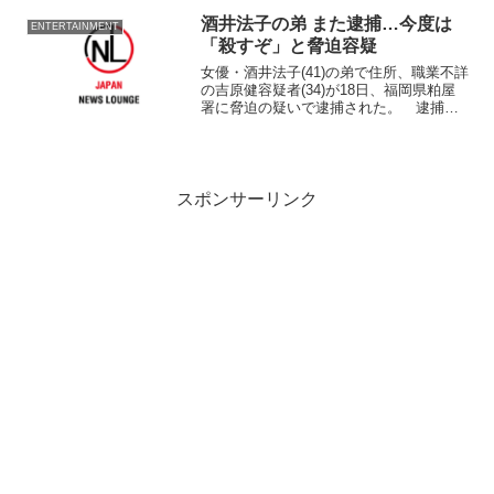
酒井法子の弟 また逮捕…今度は
ENTERTAINMENT
「殺すぞ」と脅迫容疑
女優・酒井法子(41)の弟で住所、職業不詳
の吉原健容疑者(34)が18日、福岡県粕屋
署に脅迫の疑いで逮捕された。 逮捕容
疑は、6月26日に福岡県古賀市の国道3号
で、古賀市内の男性会社員(44)に拳銃のよ
うなものを突き出し、「殺すぞ」などと
脅...
スポンサーリンク