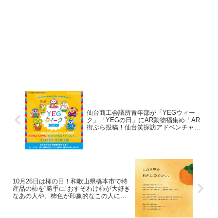
仙台商工会議所青年部が「YEGウィー
ク」「YEGの日」にAR動物福集め「AR
街ぶら投稿！仙台笑探訪アドベンチャ
ー」とペットと楽しむ「仙台YEGアニマ
ルライフフェスタ」を11月開催！
10月26日は柿の日！和歌山県橋本市で特
産品の柿を“勝手に”おすそわけ柿が大好き
なあの人や、柿色が印象的なこの人に
も…！「この世界を柿色に染めたい～勝
手におすそわけ編～」を実施します