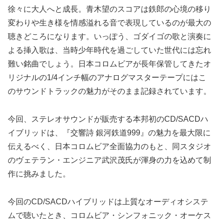
徐々に大人へと成長。青木望のスコアは鉄郎の心境の移り
変わりや生き様を情感溢れる音で表現しているのが最大の
聴きどころになります。いっぽう、ゴダイゴの歌と演奏に
よる挿入歌は、当時少年時代を過ごしていた世代には忘れ
難い銘曲でしょう。日本コロムビアが長年保管してきたオ
リジナルの1/4インチ幅のアナログマスターテープにはこ
のサウンドトラックの魅力がそのまま記録されています。
今回、ステレオサウンドが販売する本邦初のCD/SACDハ
イブリッドは、『交響詩 銀河鉄道999』の魅力を最大限に
伝えるべく、日本コロムビア全面協力のもと、同スタジオ
のヴェテラン・エンジニア武沢茂氏が渾身の力を込めて制
作に挑みました。
今回のCD/SACDハイブリッドは上質なオーディオシステ
ムで聴いたとき、コロムビア・シンフォニック・オーケス