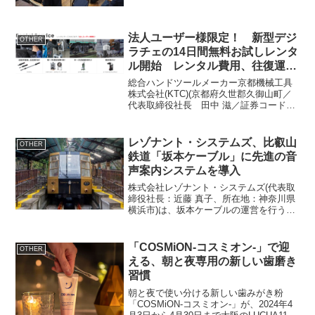
について、企業講演を実施しました。本
講演は中学生が将来を描くヒントや必要
なスキル...
法人ユーザー様限定！ 新型デジ
OTHER
ラチェの14日間無料お試しレンタ
ル開始 レンタル費用、往復運賃
は無料、最長14日間のレンタルが
総合ハンドツールメーカー京都機械工具
可能です。
株式会社(KTC)(京都府久世郡久御山町／
代表取締役社長 田中 滋／証券コード
5966)は、「タイヤリフター」や「エアグ
リースフィーダー」の無料お試しレンタ
ルサービスを拡大し、「デジラチェ」3ア
レゾナント・システムズ、比叡山
OTHER
イテムのお...
鉄道「坂本ケーブル」に先進の音
声案内システムを導入
株式会社レゾナント・システムズ(代表取
締役社長：近藤 真子、所在地：神奈川県
横浜市)は、坂本ケーブルの運営を行う比
叡山鉄道株式会社(代表取締役社長：仁賀
剛、所在地：滋賀県大津市)へ、最新の音
声案内システムを提供しました。この導
「COSMiON-コスミオン-」で迎
OTHER
入により、坂...
える、朝と夜専用の新しい歯磨き
習慣
朝と夜で使い分ける新しい歯みがき粉
「COSMiON-コスミオン-」が、2024年4