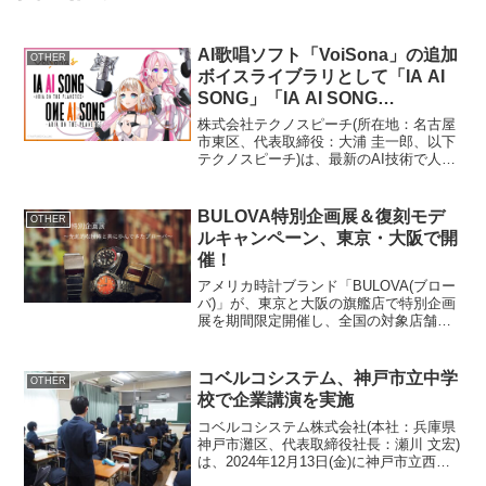
AI歌唱ソフト「VoiSona」の追加
OTHER
ボイスライブラリとして「IA AI
SONG」「IA AI SONG
ENGLISH」「OИE AI SONG」が
株式会社テクノスピーチ(所在地：名古屋
搭載！
市東区、代表取締役：大浦 圭一郎、以下
テクノスピーチ)は、最新のAI技術で人間
の歌声をリアルに再現するAI歌唱ソフ
ト、「VoiSona」(読み：ボイソナ)の追加
ボイスライブラリとして、1st PLAC...
BULOVA特別企画展＆復刻モデ
OTHER
ルキャンペーン、東京・大阪で開
催！
アメリカ時計ブランド「BULOVA(ブロー
バ)」が、東京と大阪の旗艦店で特別企画
展を期間限定開催し、全国の対象店舗で
は復刻モデルキャンペーンも同時開催し
ます。約150年の歴史を持つこの老舗ブラ
ンドの魅力を、特別な展示とキャンペー
コベルコシステム、神戸市立中学
OTHER
ンを通じてご...
校で企業講演を実施
コベルコシステム株式会社(本社：兵庫県
神戸市灘区、代表取締役社長：瀬川 文宏)
は、2024年12月13日(金)に神戸市立西神
中学校でこれからの企業が求める人材像