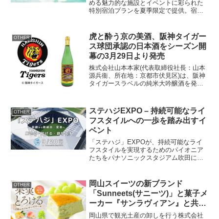
める魅力的な施設とイベントに彩られた
特別宿泊プランを夏季限定で提供。宿泊
プラン概要プラン名：【期間限定】Meat
フェス ～シェフこだわりの多彩な『肉』
料理と充実のドリンクを上質な空間で～
虎と酔う京の美酒、阪神タイガー
OTHER
宿泊可能期間：20...
ス球団承認の日本酒をシーズン開
幕の3月29日より発売
株式会社山本本家(代表取締役社長：山本
源兵衞、所在地：京都市伏見区)は、阪神
タイガースラベルの純米大吟醸酒を発売
します。阪神タイガースの熱狂的なファ
ンの皆様に捧げる球団承認の日本酒とし
て2024年3月29日のリーグ開幕日に販売
ステハジEXPO – 持続可能なライ
OTHER
開始します。...
フスタイルへの一歩を踏み出すイ
ベント
「ステハジ」EXPOが、持続可能なライ
フスタイルを実現するためのパイオニア
たちをパナソニックスタジアム吹田に集
結させます。2024年に待ち受ける革新的
な一日「ステハジ」EXPOは、異業種の
多様な企業・団体75ブースを出展する豪
岡山スイーツの新ブランド
OTHER
華なイベントと...
「Sunneets(サニーツ)」と菓子メ
ーカー『サンラヴィアン』と共同
で「果実とろける3種のスフレチ
岡山県で観光土産の卸しを行う株式会社