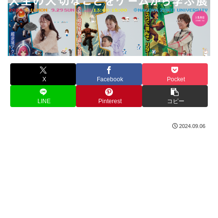
X
Facebook
Pocket
LINE
Pinterest
コピー
2024.09.06