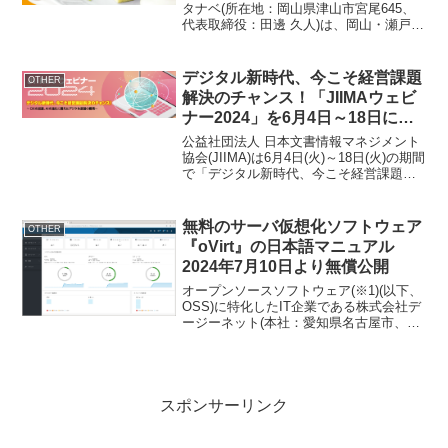
ーズケーキ」を11月1日より先行
タナベ(所在地：岡山県津山市宮尾645、
代表取締役：田邊 久人)は、岡山・瀬戸
予約販売を開始！
内・蒜山のスイーツの魅力を全国の皆様
にお届けしたいという想いで、「果実と
ろける3種のスフレチーズケーキ」の先行
デジタル新時代、今こそ経営課題
OTHER
予約販売を「Ma...
解決のチャンス！「JIIMAウェビ
ナー2024」を6月4日～18日にオ
ンライン開催
公益社団法人 日本文書情報マネジメント
協会(JIIMA)は6月4日(火)～18日(火)の期間
で「デジタル新時代、今こそ経営課題解
決のチャンス！」をテーマとしてJIIMAウ
ェビナー2024をオンライン開催いたしま
す。サブテーマとして「DXの加...
無料のサーバ仮想化ソフトウェア
OTHER
『oVirt』の日本語マニュアル
2024年7月10日より無償公開
オープンソースソフトウェア(※1)(以下、
OSS)に特化したIT企業である株式会社デ
ージーネット(本社：愛知県名古屋市、代
表取締役：恒川 裕康)は、仮想環境(※2)
を統合的に管理することのできる
OSS『oVirt(オーバート)』の日本語マ
ニ...
スポンサーリンク