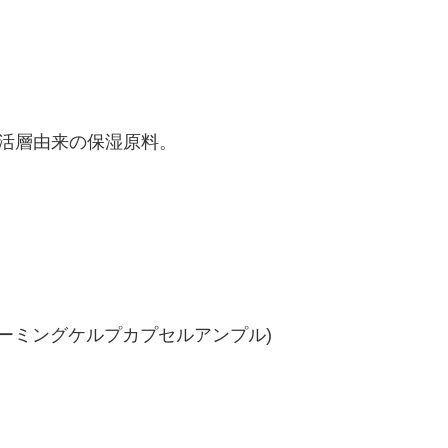
復活層由来の保湿原料。
ule(ファーミングケルプカプセルアンプル)