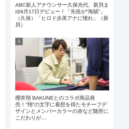
ABC新人アナウンサー久保光代、新貝ま
ゆ6月17日デビュー！「先祖が“海賊”」
（久保）「ヒロド歩美アナに憧れ」（新
貝）
櫻井翔 BAKUNEとのコラボ商品発
売！“翔”の文字に着想を得たモチーフデ
ザインとメンバーカラーの赤など随所に
こだわりが…