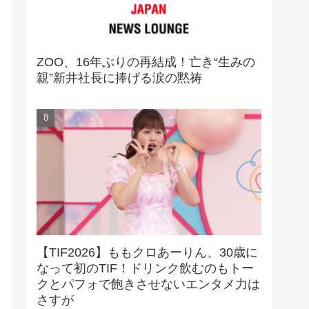
ZOO、16年ぶりの再結成！亡き“生みの
親”新井社長に捧げる涙の黙祷
【TIF2026】ももクロあーりん、30歳に
なって初のTIF！ドリンク飲むのもトー
クとパフォで飽きさせないエンタメ力は
さすが