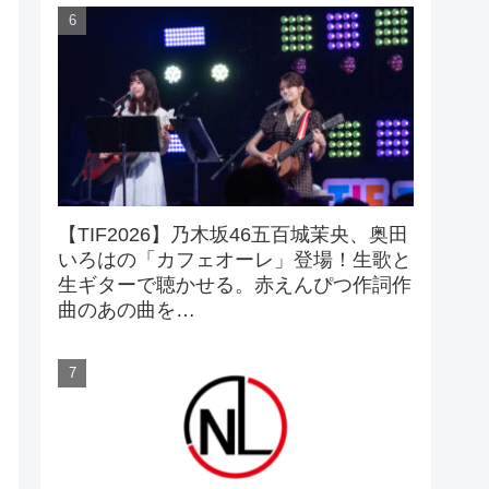
【TIF2026】乃木坂46五百城茉央、奥田
いろはの「カフェオーレ」登場！生歌と
生ギターで聴かせる。赤えんぴつ作詞作
曲のあの曲を…