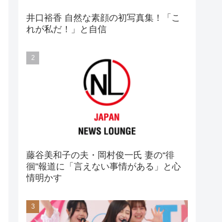
井口裕香 自然な素顔の初写真集！「こ
れが私だ！」と自信
藤谷美和子の夫・岡村俊一氏 妻の“徘
徊”報道に「言えない事情がある」と心
情明かす