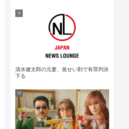
清水健太郎の元妻、覚せい剤で有罪判決
下る