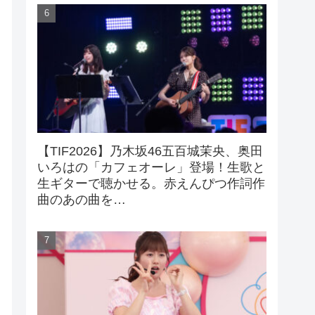
【TIF2026】乃木坂46五百城茉央、奥田
いろはの「カフェオーレ」登場！生歌と
生ギターで聴かせる。赤えんぴつ作詞作
曲のあの曲を…