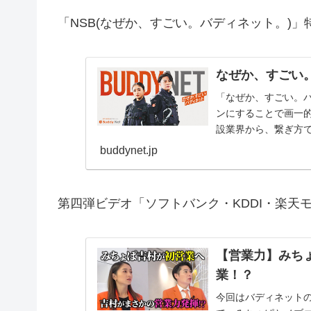
「NSB(なぜか、すごい。バディネット。)」
なぜか、すごい
「なぜか、すごい。
ンにすることで画一
設業界から、繋ぎ方
る。多角的に見えてくる
buddynet.jp
第四弾ビデオ「ソフトバンク・KDDI・楽天
【営業力】みち
業！？
今回はバディネットの