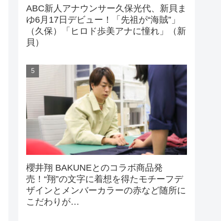
ABC新人アナウンサー久保光代、新貝ま
ゆ6月17日デビュー！「先祖が“海賊”」
（久保）「ヒロド歩美アナに憧れ」（新
貝）
櫻井翔 BAKUNEとのコラボ商品発
売！“翔”の文字に着想を得たモチーフデ
ザインとメンバーカラーの赤など随所に
こだわりが…