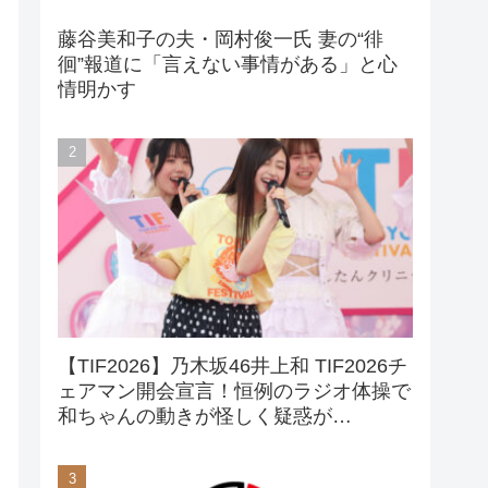
藤谷美和子の夫・岡村俊一氏 妻の“徘
徊”報道に「言えない事情がある」と心
情明かす
【TIF2026】乃木坂46井上和 TIF2026チ
ェアマン開会宣言！恒例のラジオ体操で
和ちゃんの動きが怪しく疑惑が…