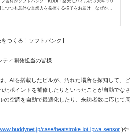
ブ吉村がソフトバンク・KDDI・楽天モバイルの３大キャリ
闘しつつも意外な営業力を発揮する様子をお届け！なぜか、
..
未来をつくる！ソフトバンク】
トシティ開発担当の皆様
は、AIを搭載したビルが、汚れた場所を探知して、ビ
れたポイントを補修したりといったことが自動でなさ
ルの空調を自動で最適化したり、来訪者数に応じて周
/www.buddynet.jp/case/heatstroke-iot-lpwa-sensor
)や