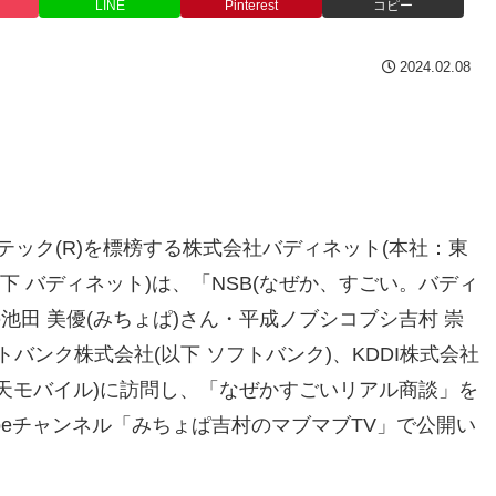
LINE
Pinterest
コピー
2024.02.08
建テック(R)を標榜する株式会社バディネット(本社：東
下 バディネット)は、「NSB(なぜか、すごい。バディ
池田 美優(みちょぱ)さん・平成ノブシコブシ吉村 崇
バンク株式会社(以下 ソフトバンク)、KDDI株式会社
下 楽天モバイル)に訪問し、「なぜかすごいリアル商談」を
uTubeチャンネル「みちょぱ吉村のマブマブTV」で公開い