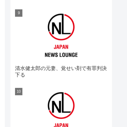
清水健太郎の元妻、覚せい剤で有罪判決
下る