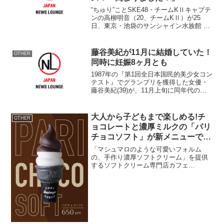
“ちゅり”ことSKE48・チームKⅡキャプテ
ンの高柳明音（20、チームKⅡ）が25
日、東京・池袋のサンシャイン水族館 マ
リンガーデンにてコレボーレションクリ
スマスツリー『Aquaring Christmas
CHURI-♥』点灯式に登場した...
藤谷美紀が11月に結婚していた！
OTHER
同時に妊娠8ヶ月とも
1987年の『第1回全日本国民的美少女コン
テスト』でグランプリを獲得した女優・
藤谷美紀(39)が、11月上旬に同年代の一
般男性と結婚し、妊娠していたことが10
日、わかった。 複数の関係者の話を総
合すると、お相手は芸能界とは無関係の
大人から子どもまで楽しめる!チ
OTHER
同年代の男...
ョコレートと濃厚ミルクの「パリ
チョコソフト」が新メニューで登
場!
「マシュマロのような可愛いフォルム
の、手作り濃厚ソフトクリーム」を提供
するソフトクリーム専門店カフェ
「DAIMYO SOFTCREAM 」より、大人
から子どもまで楽しめる心ときめく新メ
ニューが登場しました！大名本
店 ：アミュプラ...