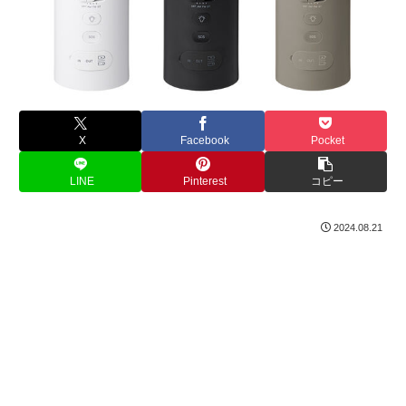
X
Facebook
Pocket
LINE
Pinterest
コピー
2024.08.21