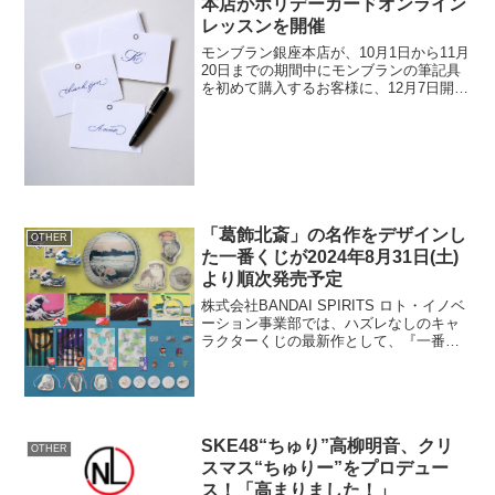
本店がホリデーカードオンライン
レッスンを開催
モンブラン銀座本店が、10月1日から11月
20日までの期間中にモンブランの筆記具
を初めて購入するお客様に、12月7日開催
のホリデーカードオンラインレッスンへ
の招待を行います。概要イベント名：ホ
リデーカードオンラインレッスン開催
日：2020年...
「葛飾北斎」の名作をデザインし
OTHER
た一番くじが2024年8月31日(土)
より順次発売予定
株式会社BANDAI SPIRITS ロト・イノベ
ーション事業部では、ハズレなしのキャ
ラクターくじの最新作として、『一番く
じ 葛飾北斎』(メーカー希望小売価格1回
750円(税10％込))を、書店、ホビーショッ
プ、一部のゲームセンター、ミニス...
SKE48“ちゅり”高柳明音、クリ
OTHER
スマス“ちゅりー”をプロデュー
ス！「高まりました！」