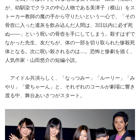
が、幼馴染でクラスの中心人物である美津子（横山）をス
トーカー教師の魔の手から守りたいという一心で、「その
骨壺に入った遺灰を飲み込んだ人間は、3日以内に必ず死
ぬ――」という呪いの骨壺を手にしてしまう。殺すはずで
なかった先生、友だちが、体の一部を切り取られた惨殺死
体となる。次に呪い殺されるのは…。恐怖と惨劇を描く、
人気作家・山田悠介の短編小説。
アイドル共演らしく、「なっつみー」「ルーリー」「み
やり」「愛ちゃーん」と、それぞれのコールが劇場に響き
渡る中、舞台あいさつがスタート。