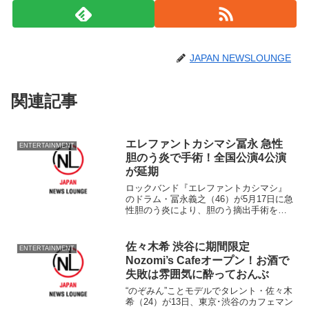
JAPAN NEWSLOUNGE
関連記事
エレファントカシマシ冨永 急性
ENTERTAINMENT
胆のう炎で手術！全国公演4公演
が延期
ロックバンド『エレファントカシマシ』
のドラム・冨永義之（46）が5月17日に急
性胆のう炎により、胆のう摘出手術を受
けていたことが、21日付の同グループオ
フィシャルホームページで発表され
た。 冨永は現在もまだ入院中という
佐々木希 渋谷に期間限定
ENTERTAINMENT
が、手術後の経過は良好...
Nozomi’s Cafeオープン！お酒で
失敗は雰囲気に酔っておんぶ
“のぞみん”ことモデルでタレント・佐々木
希（24）が13日、東京･渋谷のカフェマン