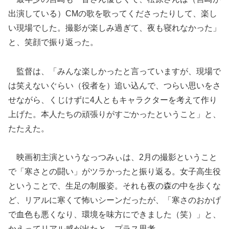
出演している）CMの歌を歌ってくださったりして、楽し
い現場でした。撮影が楽しみ過ぎて、夜も寝れなかった」
と、笑顔で振り返った。
監督は、「みんな楽しかったと言っていますが、現場で
は笑えないぐらい（役者を）追い込んで、つらい思いをさ
せながら、くじけずに4人ともキャラクターを考えて作り
上げた。本人たちの頑張りがすごかったということ」と、
たたえた。
映画初主演というなっつみぃは、2月の撮影ということ
で「寒さとの闘い」がツラかったと振り返る。女子高生役
ということで、生足の制服姿。それも夜の森の中を歩くな
ど、リアルに寒くて怖いシーンだったが、「寒さのおかげ
で血色も悪くなり、環境を味方にできました（笑）」と、
かえってリアル感が出たと、プラス思考。