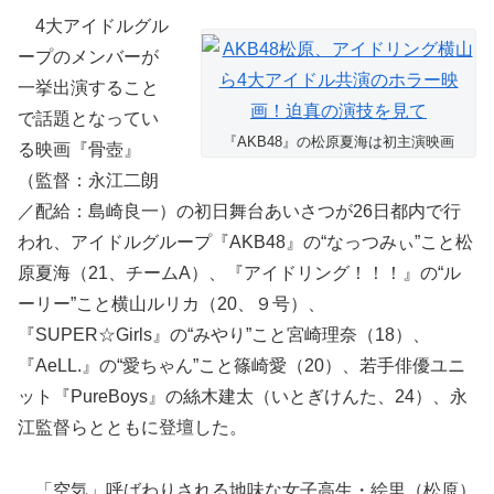
4大アイドルグル
ープのメンバーが
一挙出演すること
で話題となってい
『AKB48』の松原夏海は初主演映画
る映画『骨壺』
（監督：永江二朗
／配給：島崎良一）の初日舞台あいさつが26日都内で行
われ、アイドルグループ『AKB48』の“なっつみぃ”こと松
原夏海（21、チームA）、『アイドリング！！！』の“ル
ーリー”こと横山ルリカ（20、９号）、
『SUPER☆Girls』の“みやり”こと宮崎理奈（18）、
『AeLL.』の“愛ちゃん”こと篠崎愛（20）、若手俳優ユニ
ット『PureBoys』の絲木建太（いとぎけんた、24）、永
江監督らとともに登壇した。
「空気」呼ばわりされる地味な女子高生・絵里（松原）