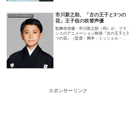
に、千輝くんが甘すぎる。』（監督：新
城毅彦／企画・配給：松竹）のメガネ姿
の千輝くん新カットが解禁された。同作
市川新之助、「古の王子と3つの
は3月3日（金）より...
ENTERTAINMENT
花」王子役の吹替声優
歌舞伎俳優・市川新之助（45）が、フラ
ンスのアニメーション映画『古の王子と3
つの花』（監督・脚本：ミッシェル・オ
スロ／配給：チャイルド・フィルム）の
第2話『美しき野生児』の王子役の吹替声
優として出演することが決定した。7月21
日（金）よりY...
スポンサーリンク