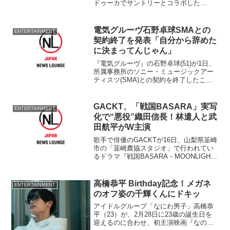
ドゥーカでサントリーとコラボした
『佐々木希のNozomi's Cafe』オープン発
表会にお笑いコンビ『ますだおかだ』の
岡田圭右（43）とともに出席した。 サ
電気グルーヴ石野卓球SMAとの
ENTERTAINMENT
ン...
契約終了を発表「自分から辞めた
に決まってんじゃん」
『電気グルーヴ』の石野卓球(51)が1日、
所属事務所のソニー・ミュージックアー
ティスツ(SMA)との契約を終了したこと
を発表した。 同日、SMAの公式サイト
で
GACKT、「戦国BASARA」実写
ENTERTAINMENT
化で“悪役”織田信長！林遣人と武
田航平がW主演
歌手で俳優のGACKTが16日、山梨県韮崎
市の「韮崎農協スタジオ」で行われてい
るドラマ『戦国BASARA－MOONLIGHT
PARTY－』（BS-TBS・MBS系）の撮影
ロケ現場で、W主演の俳優・林遣都
（21）、武田航平（26）らとともに...
高橋恭平 Birthday記念！メガネ
ENTERTAINMENT
のオフ姿の千輝くんにドキッ
アイドルグループ「なにわ男子」高橋恭
平（23）が、2月28日に23歳の誕生日を
迎えるのに合わせ、初主演映画『なの