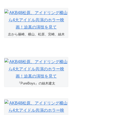
左から篠崎、横山、松原、宮崎、絲木
『PureBoys』の絲木建太