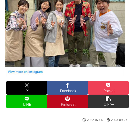
X
Facebook
Pocket
LINE
Pinterest
コピー
2022.07.06
2023.09.27