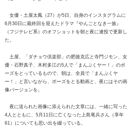
女優・土屋太鳳（27）が5日、自身のインスタグラムに
6月30日に最終回を迎えたドラマ『やんごとなき一族』
（フジテレビ系）のオフショットを朝と夜に連投で更新し
た。
土屋、「ダチョウ倶楽部」の肥後克広と寺門ジモン、女
優・石野真子、木村多江の5人で「まんぷくヤー！」のポ
ーズをとっているもので、朝は、全員で「まんぷくヤ
ー！」と言いながら、ポーズをとる動画と、夜にはその画
像バージョンを。
夜に送られた画像に添えられた文章には、一緒に写った
4人とともに、5月11日に亡くなった上島竜兵さん（享年
61）についても思い出を綴っている。