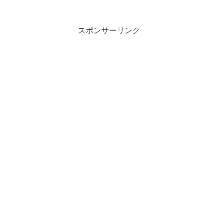
FTIsland、T-ARA、4Minuts、少女時代ら
のライブとファッションシ...
スポンサーリンク