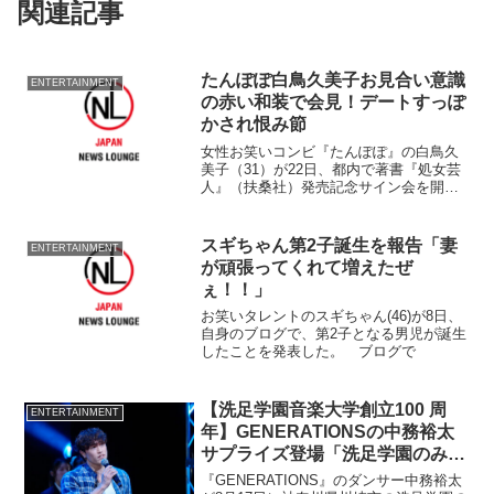
関連記事
たんぽぽ白鳥久美子お見合い意識
ENTERTAINMENT
の赤い和装で会見！デートすっぽ
かされ恨み節
女性お笑いコンビ『たんぽぽ』の白鳥久
美子（31）が22日、都内で著書『処女芸
人』（扶桑社）発売記念サイン会を開い
た。 バラエティ番組『めちゃめちゃイ
ケてる！』（フジテレビ系）やNHK朝の
連続テレビ小説『梅ちゃん先生』などに
スギちゃん第2子誕生を報告「妻
ENTERTAINMENT
出演し近年めざまし...
が頑張ってくれて増えたぜ
ぇ！！」
お笑いタレントのスギちゃん(46)が8日、
自身のブログで、第2子となる男児が誕生
したことを発表した。 ブログで
【洗足学園音楽大学創立100 周
ENTERTAINMENT
年】GENERATIONSの中務裕太
サプライズ登場「洗足学園のみな
さんと出会ってこれから…」
『GENERATIONS』のダンサー中務裕太