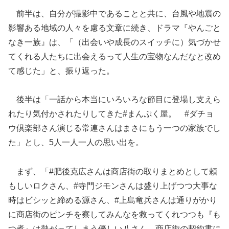
前半は、自分が撮影中であることと共に、台風や地震の
影響ある地域の人々を慮る文章に続き、ドラマ『やんごと
なき一族』は、「（出会いや成長のスイッチに）気づかせ
てくれる人たちに出会えるって人生の宝物なんだなと改め
て感じた」と、振り返った。
後半は「一話から本当にいろいろな節目に登場し支えら
れたり気付かされたりしてきた#まんぷく屋。 #ダチョ
ウ倶楽部さん演じる常連さんはまさにもう一つの家族でし
た」とし、5人一人一人の思い出を。
まず、「#肥後克広さんは商店街の取りまとめとして頼
もしいロクさん、#寺門ジモンさんは盛り上げつつ大事な
時はビシッと締める源さん、#上島竜兵さんは通りがかり
に商店街のピンチを察してみんなを救ってくれつつも『も
つ煮』は熱がってしまう優しい八さん。商店街の契約書に