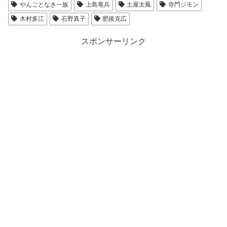
やんごとなき一族
上島竜兵
土屋太鳳
寺門ジモン
木村多江
石野真子
肥後克広
スポンサーリンク