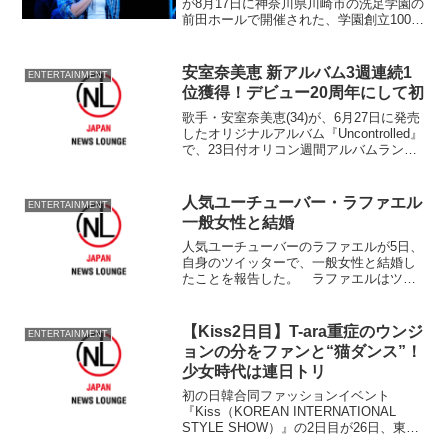
が8月17日に神奈川県川崎市の洗足学園の
前田ホールで開催された、学園創立100
周年および川崎市市制100 周年を記念し
た「KAWASAKI・SENZOKU 100th
FESTIVAL」にサプライズ登場した。
安室奈美恵 新アルバム3週連続1
ENTERTAINMENT
位獲得！デビュー20周年にして初
歌手・安室奈美恵(34)が、6月27日に発売
したオリジナルアルバム『Uncontrolled』
で、23日付オリコン週間アルバムランキ
ング3週連続1位を獲得したことが16日、
わかった。 安室のオリジナルアルバム
では、07年『PARTY』が2週...
人気ユーチューバー・ラファエル
ENTERTAINMENT
一般女性と結婚
人気ユーチューバーのラファエルが5日、
自身のツイッターで、一般女性と結婚し
たことを報告した。 ラファエルはツイ
ッターで「結婚しました」と
【Kiss2日目】T-ara重症のウンジ
ENTERTAINMENT
ョンの分をファンと“猫ダンス”！
少女時代は連日トリ
初の日韓合同ファッションイベント
『Kiss（KOREAN INTERNATIONAL
STYLE SHOW）』の2日目が26日、東
京・代々木第一体育館で行われ、