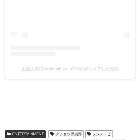
土屋太鳳(@taotsuchiya_official)がシェアした投稿
ENTERTAINMENT
ダチョウ倶楽部
フジテレビ