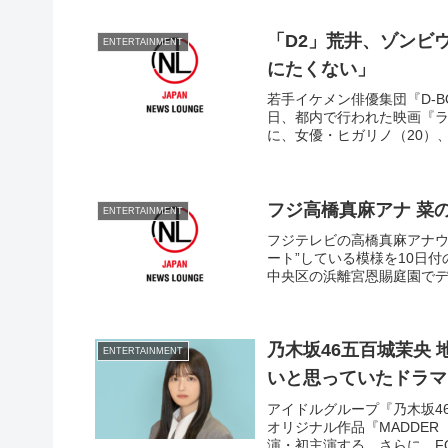
「D2」荒井、ゾンビ
ENTERTAINMENT
にたくない」
若手イケメン俳優集団『D-B
日、都内で行われた映画『ラ
に、女優・ヒガリノ（20）、
フジ高橋真麻アナ 菜
ENTERTAINMENT
フジテレビの高橋真麻アナウン
ート”している模様を10日
中央区の浜離宮恩賜庭園でデ
乃木坂46五百城茉央
ENTERTAINMENT
いと思っていたドラマ
アイドルグループ『乃木坂4
オリジナル作品『MADDE
演・初主演する。さらに、F