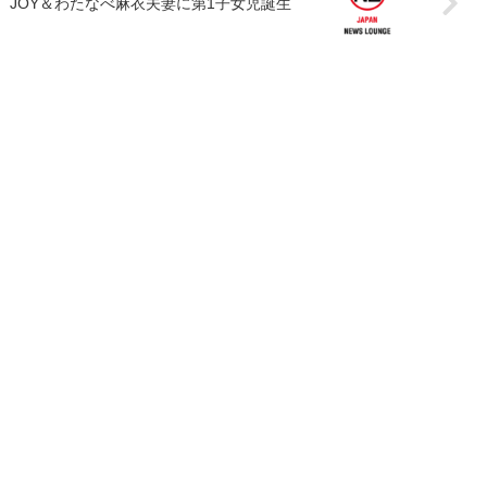
JOY＆わたなべ麻衣夫妻に第1子女児誕生