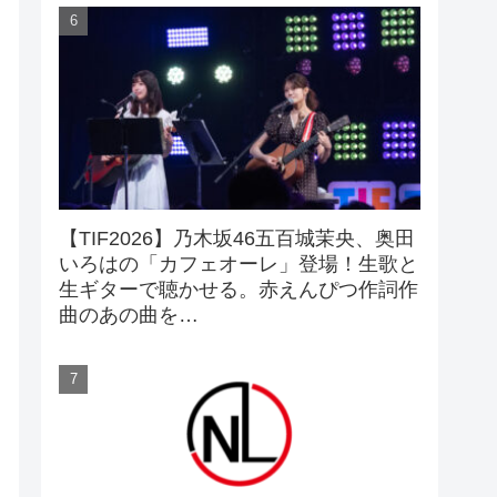
【TIF2026】乃木坂46五百城茉央、奥田
いろはの「カフェオーレ」登場！生歌と
生ギターで聴かせる。赤えんぴつ作詞作
曲のあの曲を…