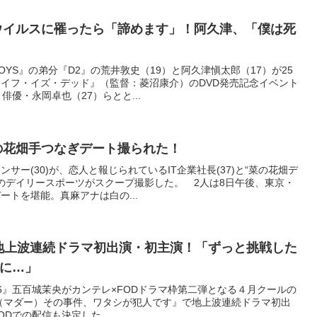
ウイルスに罹ったら「諦めます」！阿久津、「僕は死
OYS』の弟分『D2』の荒井敦史（19）と阿久津愼太郎（17）が25
イフ・イズ・デッド』（監督：菱沼康介）のDVD発売記念イベント
俳優・永岡卓也（27）らとと...
の花畑手つなぎデート撮られた！
サー(30)が、恋人と報じられているIT企業社長(37)と“菜の花畑デ
付のデイリースポーツがスクープ撮影した。 2人は8日午後、東京・
ートを堪能。真麻アナは白の...
 地上波連続ドラマ初出演・初主演！「ずっと挑戦した
に…」
6』五百城茉央がカンテレ×FODドラマ枠第二弾となる４月クールの
R（マダー）その事件、ワタシが犯人です』で地上波連続ドラマ初出
ODでの配信も決定した。