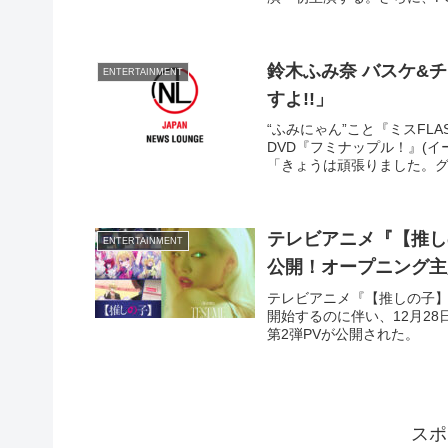
鈴木ふみ奈 バスケ&
ENTERTAINMENT
すよ!!」
“ふみにゃん”こと『ミスFLA
DVD『フミナップル！』(
「きょうは頑張りました。グ
テレビアニメ『【推し
ENTERTAINMENT
公開！オープニング主
テレビアニメ『【推しの子】』
開始するのに伴い、12月2
第2弾PVが公開された。
スポ