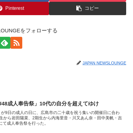
Pinterest
コピー
WSLOUNGEをフォローする
JAPAN NEWSLOUNGE
STU48成⼈奉告祭」10代の⾃分を超えてゆけ
8』が9日の成人の日に、広島市の二十歳を祝う集いの開催日に合わ
期生から岩田陽菜、2期生から内海里音・川又あん奈・田中美帆・吉
にて成人奉告祭を行った。