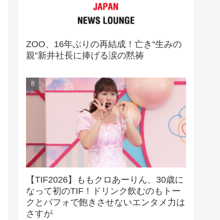
ZOO、16年ぶりの再結成！亡き“生みの
親”新井社長に捧げる涙の黙祷
【TIF2026】ももクロあーりん、30歳に
なって初のTIF！ドリンク飲むのもトー
クとパフォで飽きさせないエンタメ力は
さすが