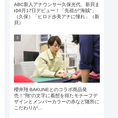
ABC新人アナウンサー久保光代、新貝ま
ゆ6月17日デビュー！「先祖が“海賊”」
（久保）「ヒロド歩美アナに憧れ」（新
貝）
櫻井翔 BAKUNEとのコラボ商品発
売！“翔”の文字に着想を得たモチーフデ
ザインとメンバーカラーの赤など随所に
こだわりが…