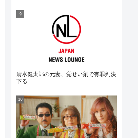
清水健太郎の元妻、覚せい剤で有罪判決
下る