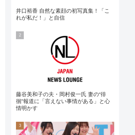
井口裕香 自然な素顔の初写真集！「こ
れが私だ！」と自信
藤谷美和子の夫・岡村俊一氏 妻の“徘
徊”報道に「言えない事情がある」と心
情明かす