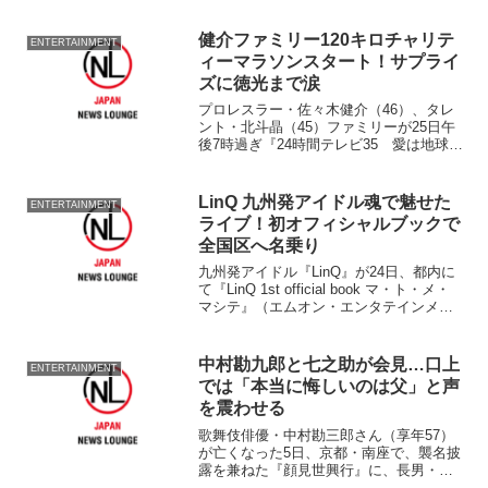
健介ファミリー120キロチャリテ
ENTERTAINMENT
ィーマラソンスタート！サプライ
ズに徳光まで涙
プロレスラー・佐々木健介（46）、タレ
ント・北斗晶（45）ファミリーが25日午
後7時過ぎ『24時間テレビ35 愛は地球を
救う』（日本テレビ系、8月25・26日放
送）チャリティーマラソンをゴールの東
京マラソンに向けスタートさせた。 ス
LinQ 九州発アイドル魂で魅せた
ENTERTAINMENT
ターター...
ライブ！初オフィシャルブックで
全国区へ名乗り
九州発アイドル『LinQ』が24日、都内に
て『LinQ 1st official book マ・ト・メ・
マシテ』（エムオン・エンタテインメン
ト）出版記念ミニライブ＆握手会を開催
し、集まったファン500人を熱狂させ
た。 人やモノ、地域や国など...
中村勘九郎と七之助が会見…口上
ENTERTAINMENT
では「本当に悔しいのは父」と声
を震わせる
歌舞伎俳優・中村勘三郎さん（享年57）
が亡くなった5日、京都・南座で、襲名披
露を兼ねた『顔見世興行』に、長男・中
村勘九郎（31）次男・七之助（29）がと