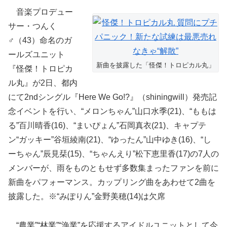
音楽プロデュー
サー・つんく
♂（43）命名のガ
ールズユニット
新曲を披露した「怪傑！トロピカル丸」
『怪傑！トロピカ
ル丸』が2日、都内
にて2ndシングル『Here We Go!?』（shiningwill）発売記
念イベントを行い、“メロンちゃん”山口水季(21)、“ももは
る”百川晴香(16)、“まいぴょん”石岡真衣(21)、キャプテ
ン“ガッキー”谷垣綾南(21)、“ゆったん”山中ゆき(16)、“し
ーちゃん”辰見栞(15)、“ちゃんえり”松下恵里香(17)の7人の
メンバーが、雨をものともせず多数集まったファンを前に
新曲をパフォーマンス。カップリング曲をあわせて2曲を
披露した。※“みぽりん”金野美穂(14)は欠席
“農業”“林業”“漁業”を応援するアイドルユニットとして今