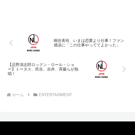
桐谷美玲、いまは恋愛より仕事！ファン
感涙に「この仕事やっててよかった」
【忌野清志郎ロックン・ロール・ショ
ー】トータス、民生、吉井、斉藤らが熱
唱！
ホーム
ENTERTAINMENT