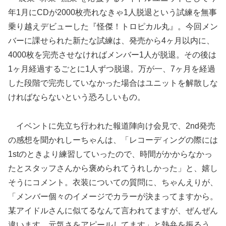
年1月にCDが2000枚売れなきゃ1人脱退という試練を無事
乗り越えデビューした『怪傑！トロピカル丸』。今回メン
バーに課せられた新たな試練は、発売から4ヶ月以内に、
4000枚を完売させなければメンバー1人が脱退。その後は
1ヶ月経過するごとに1人ずつ脱退。万が一、7ヶ月を経過
した段階で完売していなかった場合はユニットを解散しな
ければならないという恐ろしいもの。
イベントに先立ち行われた報道陣向け会見で、2nd発売
の感想を聞かれしーちゃんは、「レコーディングの際には
1stのときより練習していったので、時間がかからなかっ
たとスタッフさんから褒められてうれしかった」と、嬉し
そうにコメント。衣装についての質問に、ちゃんえりが、
「メンバー個々のイメージでカラーが決まってますから。
某アイドルさんに似てるなんて言われてますが、ぜんぜん
違います。元気さをアピールしてます」と熱弁を振るう。