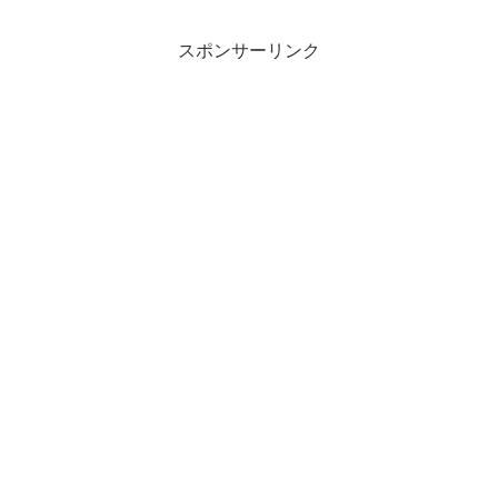
『MEMORIA』で一気にファンを獲得す
る人...
スポンサーリンク