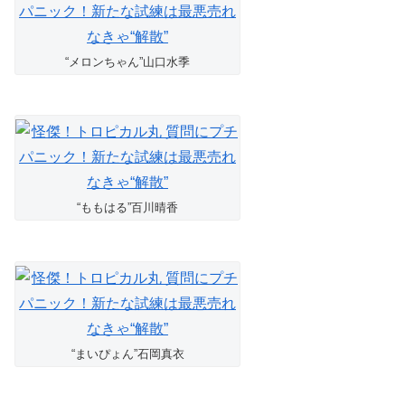
“メロンちゃん”山口水季
“ももはる”百川晴香
“まいぴょん”石岡真衣