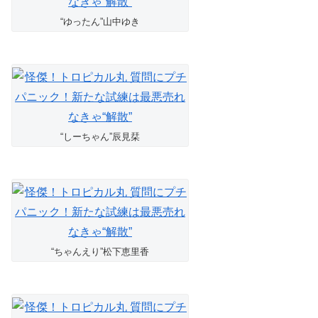
“ゆったん”山中ゆき
“しーちゃん”辰見栞
“ちゃんえり”松下恵里香