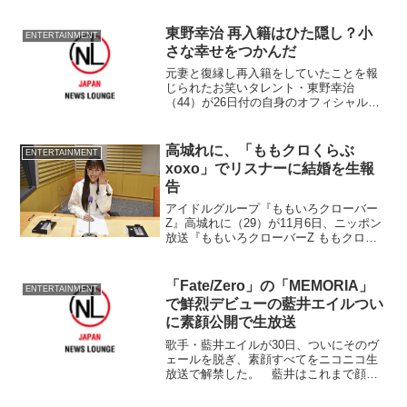
もに出演した。 勘九郎は「父が46年名
乗り、闘い、魂こもりし名跡を襲名させ
東野幸治 再入籍はひた隠し？小
ENTERTAINMENT
ていただき」と...
さな幸せをつかんだ
元妻と復縁し再入籍をしていたことを報
じられたお笑いタレント・東野幸治
（44）が26日付の自身のオフィシャルブ
ログで結婚をあらためて報告した。
「私、東野は復縁しました。正確には復
縁していました。『していました？』そ
高城れに、「ももクロくらぶ
ENTERTAINMENT
うです！ひた隠していたんで...
xoxo」でリスナーに結婚を生報
告
アイドルグループ『ももいろクローバー
Z』高城れに（29）が11月6日、ニッポン
放送『ももいろクローバーZ ももクロく
らぶxoxo』（毎週日曜日、午後10時～）
に出演し、リスナーに結婚の生報告をし
た。
「Fate/Zero」の「MEMORIA」
ENTERTAINMENT
で鮮烈デビューの藍井エイルつい
に素顔公開で生放送
歌手・藍井エイルが30日、ついにそのヴ
ェールを脱ぎ、素顔すべてをニコニコ生
放送で解禁した。 藍井はこれまで顔を
出さず歌手活動をしており、2011年にア
ニメ『Fate/Zero』のエンディングテーマ