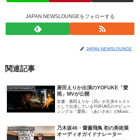
JAPAN NEWSLOUNGEをフォローする
JAPAN NEWSLOUNGE
関連記事
唐田えりか出演のYOFUKE「愛
ENTERTAINMENT
雨」MVが公開
女優・唐田えりか（25）が主演キャスト
として出演しているYOFUKEのデビュー
シングル『愛雨』（あいさめ）のMusic
Videoが、11月18日19時からJMSYoutube
チャンネルにてプレミア公開された。
乃木坂46・齋藤飛鳥 初の美術展
ENTERTAINMENT
オーディオガイドナレーター