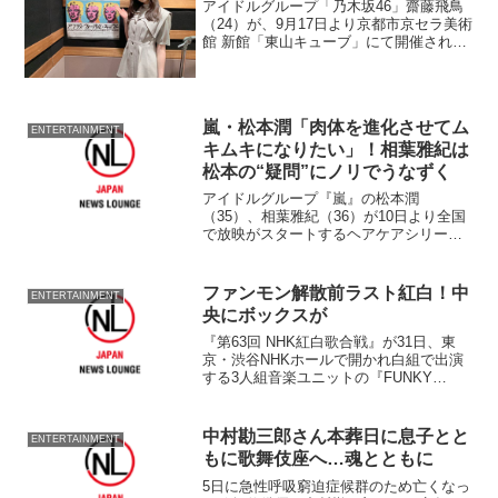
アイドルグループ「乃木坂46」齋藤飛鳥
（24）が、9月17日より京都市京セラ美術
館 新館「東山キューブ」にて開催される
「アンディ・ウォーホル・キョウト /
ANDY WARHOL KYOTO」展（主催：京
都市、アンディ・ウォーホル美術館、
ソ...
嵐・松本潤「肉体を進化させてム
ENTERTAINMENT
キムキになりたい」！相葉雅紀は
松本の“疑問”にノリでうなずく
アイドルグループ『嵐』の松本潤
（35）、相葉雅紀（36）が10日より全国
で放映がスタートするヘアケアシリーズ
『ジュレーム リラックス』の新
TVCM『ストレート＆スリーク』篇、
『ソフト＆モイスト』篇、 『エアリー＆
ファンモン解散前ラスト紅白！中
ENTERTAINMENT
スムース』篇に登場する。 新...
央にボックスが
『第63回 NHK紅白歌合戦』が31日、東
京・渋谷NHKホールで開かれ白組で出演
する3人組音楽ユニットの『FUNKY
MONKEY BABYS（ファンキーモンキー
ベイビーズ）』が登場した。 ファンキ
ー加藤、モン吉、DJケミカルからなるフ
中村勘三郎さん本葬日に息子とと
ENTERTAINMENT
ァン...
もに歌舞伎座へ…魂とともに
5日に急性呼吸窮迫症候群のため亡くなっ