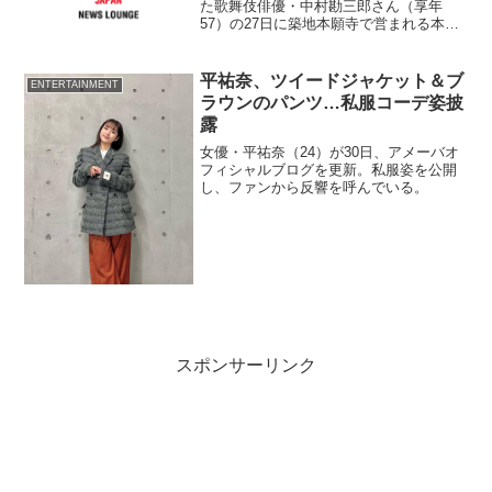
た歌舞伎俳優・中村勘三郎さん（享年
57）の27日に築地本願寺で営まれる本葬
の詳細が分かった。 遺骨は同日朝に自
宅を出発し、平成中村座の最初の公演が
あった浅草・隅田公園、松竹本社、新橋
平祐奈、ツイードジャケット＆ブ
ENTERTAINMENT
演舞場、そして歌舞伎...
ラウンのパンツ…私服コーデ姿披
露
女優・平祐奈（24）が30日、アメーバオ
フィシャルブログを更新。私服姿を公開
し、ファンから反響を呼んでいる。
スポンサーリンク