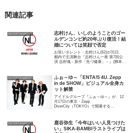
関連記事
志村けん、いしのようことのゴー
ENTERTAINMENT
ルデンコンビ約20年ぶり復活！結
婚については笑顔で否定
お笑いタレント・志村けん(62)が31日、
都内で主演舞台『志村けん一座 第7回公
演 志村魂－新作「先づ健康」－』(脚本・
総合演出：ラサール石井)の舞台稽古を公
開。かつて、熱愛の噂のあった女優・い
しのようこ(44)とのゴールデンコンビ復活
ふぉ～ゆ～「ENTA!5 4U. Zepp
ENTERTAINMENT
に、...
in de SHOW」ビジュアル全身カ
ット解禁
アイドルグループ『ふぉ～ゆ～』が、12
月17日の東京・Zepp
DiverCity（TOKYO）で開幕する
『ENTA!5 4U. Zepp in de SHOW』の黒ス
ーツに身を包んだ全身カットが解禁され
た。12月28日まで大阪・名古屋のZ...
鹿谷弥生「今年はいい人見つけた
ENTERTAINMENT
い」SIKA-BAMBIラストライブは