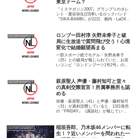
東京ドーム？
『ミスマガジン2007』グランプリのタレ
ント・鹿谷弥生(23)率いるロックバンド
『SIKA-BAMBI』が21日、都内・LaOX
MUSICVOX AKIHABARAで2ndミニアル
バム「みらいどこまでも」レコ発イベン
トを開催。鹿谷は「今年...
ロンブー田村淳 矢野未希子と破
ENTERTAINMENT
局に生放送で質問飛び交う！心境
変化で結婚願望高まる
一部スポーツ紙でモデル・矢野未希子
（25）との破局が報じられていた、お笑
いコンビ『ロンドンブーツ1号2号』の田
村淳（38）が、4日レギュラー出演する生
放送の情報番組『知りたがり！』（フジ
テレビ系、月?金曜・午後2時?）で、破局
萩原聖人 声優・藤村知可と堂々
ENTERTAINMENT
を認めた。 司...
の真剣交際宣言！所属事務所も認
める
俳優・萩原聖人（41）と声優・藤村知可
（31）が真剣交際していると、13日発売
の『FRIDAY』（講談社）が報じてい
る。 同誌では8月下旬、萩原の出演する
東京・三軒茶屋での舞台の初日終演後、
午後11時半ごろに2人が居酒屋から出てき
稲垣吾郎、乃木坂46メンバーに転
ENTERTAINMENT
たとしてお...
生！？近いメンバーを問われた一