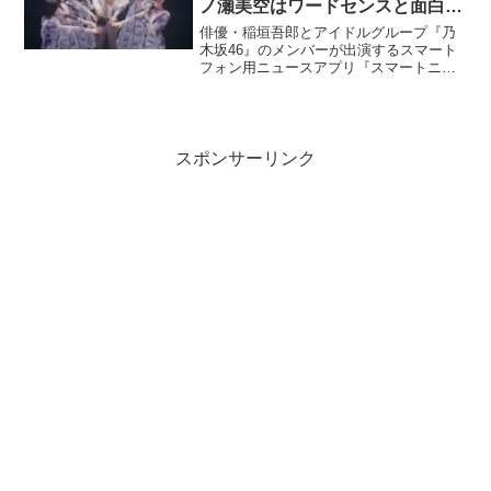
ノ瀬美空はワードセンスと面白さ
から…
俳優・稲垣吾郎とアイドルグループ『乃
木坂46』のメンバーが出演するスマート
フォン用ニュースアプリ『スマートニュ
ース』のテレビCMが6月18日から全国で
放映される。稲垣が乃木坂46に“転生”した
らどのメンバーに近いか問われ、一ノ瀬
の回答は…。
スポンサーリンク