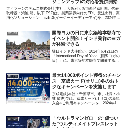
ジョンアップ)の対応を提供開始
フィラーシステムズ株式会社(本社：大阪府大阪市西区京町堀、代表
取締役：鴻池 明、以下 FSZ)は、製薬業界向けのEDI、受注出荷、実
消化ソリューション EzEDI(イージーイーディーアイ)を、2024年11
月に予定されている「業界標準マニュ...
国際ヨガの日に東京築地本願寺で
OTHER
イベント開催！インド発祥のヨガ
が体験できる
駐日インド大使館が、2024年6月21日の
「International Day of Yoga（国際ヨガの
日）」に、東京築地本願寺で開催するヨ
ガイベント。インド政府AYUSH省認定の
専任ヨガ講師が指導し、心と体、思考と
行動の一体化が体感でき...
最大14,000ポイント獲得のチャン
OTHER
ス 京成カード(オリコ)冬のおト
クなキャンペーンを実施します
京成電鉄(本社：千葉県市川市、社長：小
林 敏也)では、京成カード(オリコ)の新規
入会&ご利用キャンペーンを、2024年11
月27日(水)～2025年1月26日(日)の期間で
実施します。期間中に京成カード(オリコ)
スタンダードカードにご入会い...
「ウルトラマンゼロ」の“傷つい
OTHER
た”ウルティメイトブレスレット