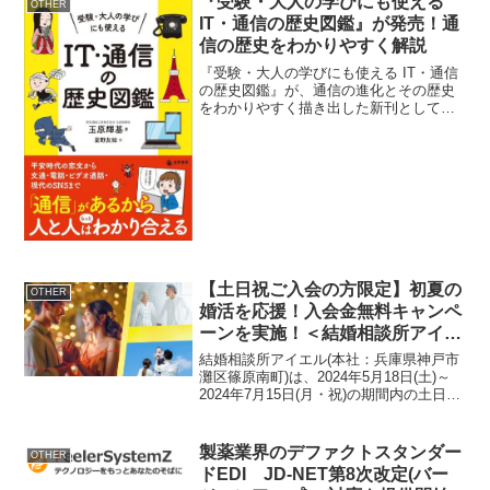
『受験・大人の学びにも使える
OTHER
IT・通信の歴史図鑑』が発売！通
信の歴史をわかりやすく解説
『受験・大人の学びにも使える IT・通信
の歴史図鑑』が、通信の進化とその歴史
をわかりやすく描き出した新刊として、
2024年8月7日に刊行されました。概要著
書名：『受験・大人の学びにも使える
IT・通信の歴史図鑑』著者：玉原輝基・
星野友絵発売...
【土日祝ご入会の方限定】初夏の
OTHER
婚活を応援！入会金無料キャンペ
ーンを実施！＜結婚相談所アイエ
ル＞
結婚相談所アイエル(本社：兵庫県神戸市
灘区篠原南町)は、2024年5月18日(土)～
2024年7月15日(月・祝)の期間内の土日祝
日に初回カウンセリングを受けられてご
入会される方を対象に、ご入会金が0円に
なる期間限定キャンペーンをご実施い
製薬業界のデファクトスタンダー
OTHER
た...
ドEDI JD-NET第8次改定(バー