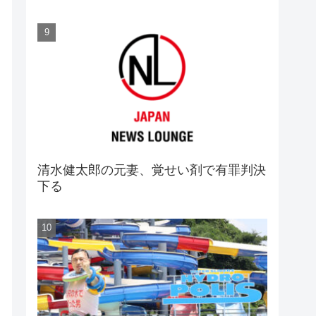
清水健太郎の元妻、覚せい剤で有罪判決
下る