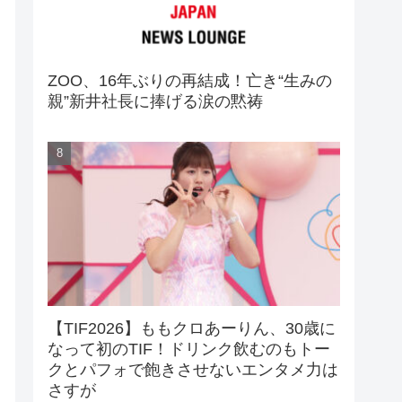
ZOO、16年ぶりの再結成！亡き“生みの
親”新井社長に捧げる涙の黙祷
【TIF2026】ももクロあーりん、30歳に
なって初のTIF！ドリンク飲むのもトー
クとパフォで飽きさせないエンタメ力は
さすが