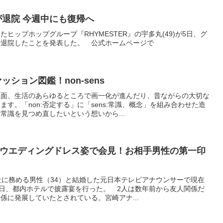
丸が退院 今週中にも復帰へ
ヒップホップグループ『RHYMESTER』の宇多丸(49)が5日、グ
で退院したことを発表した。 公式ホームページで
ァッション図鑑！non-sens
反面、生活のあらゆるところで画一化が進んだり、昔ながらの大切な
す。「non:否定する」に「sens:常識、概念」を組み合わせた造
常識を見つめ直したいという想いから...
ウエディングドレス姿で会見！お相手男性の第一印
社に務める男性（34）と結婚した元日本テレビアナウンサーで現在
6日、都内ホテルで披露宴を行った。 2人は数年前から友人関係だ
係に発展していたとされている。宮崎アナ...