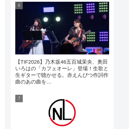
【TIF2026】乃木坂46五百城茉央、奥田
いろはの「カフェオーレ」登場！生歌と
生ギターで聴かせる。赤えんぴつ作詞作
曲のあの曲を…