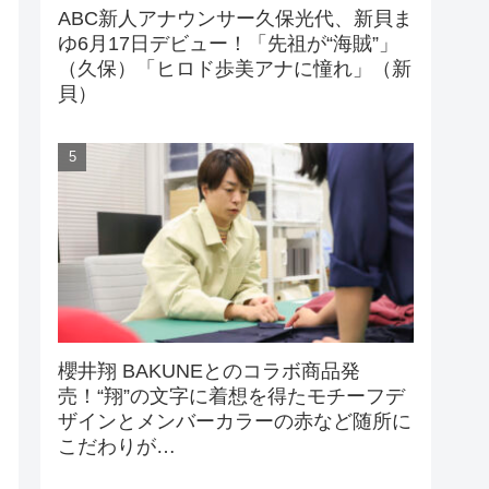
ABC新人アナウンサー久保光代、新貝ま
ゆ6月17日デビュー！「先祖が“海賊”」
（久保）「ヒロド歩美アナに憧れ」（新
貝）
櫻井翔 BAKUNEとのコラボ商品発
売！“翔”の文字に着想を得たモチーフデ
ザインとメンバーカラーの赤など随所に
こだわりが…