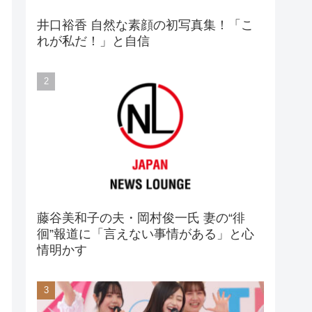
井口裕香 自然な素顔の初写真集！「こ
れが私だ！」と自信
藤谷美和子の夫・岡村俊一氏 妻の“徘
徊”報道に「言えない事情がある」と心
情明かす