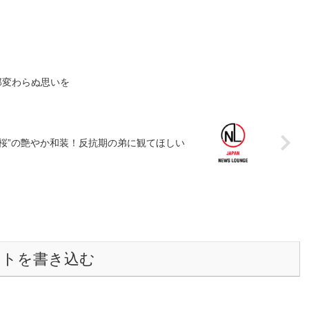
郎変わらぬ思いを
“桜”の艶やか和装！反抗期の弟に観てほしい
ントを書き込む