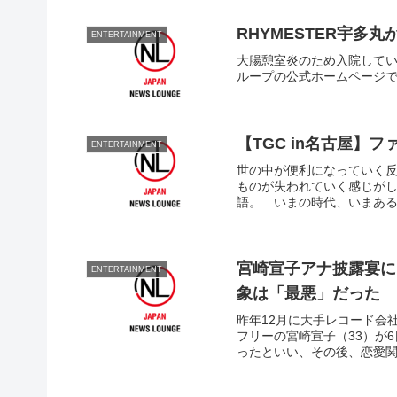
RHYMESTER宇多
ENTERTAINMENT
大腸憩室炎のため入院していた
ループの公式ホームページ
【TGC in名古屋】フ
ENTERTAINMENT
世の中が便利になっていく
ものが失われていく感じがしま
語。 いまの時代、いまある
宮崎宣子アナ披露宴に
ENTERTAINMENT
象は「最悪」だった
昨年12月に大手レコード会
フリーの宮崎宣子（33）が
ったといい、その後、恋愛関