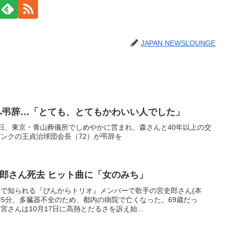
JAPAN NEWSLOUNGE
へ弔辞…「とても、とてもかわいい人でした」
日、東京・青山葬儀所でしめやかに営まれ、森さんと40年以上の交
ンクの王貞治球団会長（72）が弔辞を
郎さん死去 ヒット曲に「女のみち」
で知られる『ぴんからトリオ』メンバーで歌手の宮史郎さん(本
1時5分、多臓器不全のため、都内の病院で亡くなった。69歳だっ
さんは10月17日に高熱とだるさを訴え始...