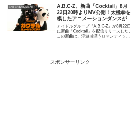
A.B.C-Z、新曲「Cocktail」8月
ENTERTAINMENT
22日20時よりMV公開！太極拳を
模したアニメーションダンスが見
どころ
アイドルグループ『A.B.C-Z』が8月22日
に新曲「Cocktail」を配信リリースした。
この新曲は、浮遊感漂うロマンティック
な新境地を切り拓く1曲で、作詞・作曲は
シンガーソングライターの竹内アンナが
担当している。
スポンサーリンク