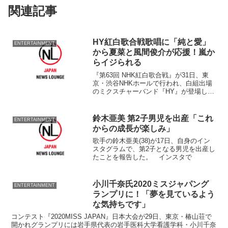
関連記事
HY紅白歌合戦歌唱に「純と愛」
ENTERTAINMENT
から夏菜と風間俊介が応援！嵐か
らイジられる
『第63回 NHK紅白歌合戦』が31日、東
京・渋谷NHKホールで行われ、白組出場
のミクスチャーバンド『HY』が登場し
た。 2年ぶり2度目の出場となる今回、
披露するのはNHK朝の連続テレビ小説
『純と愛』の主題歌『いちばん近く
鈴木亜美 第2子男児を出産「これ
ENTERTAINMENT
に』。本番では、同...
からの成長が楽しみ」
歌手の鈴木亜美(38)が17日、自身のイン
スタグラムで、第2子となる男児を出産し
たことを報告した。 インスタで
小川千奈氏2020ミスジャパング
ENTERTAINMENT
ランプリに！「夢を見ているよう
な気持ちです」
コンテスト『2020MISS JAPAN』日本大会が29日、東京・椿山荘で
開かれグランプリには岩手県代表の岩手医科大学看護学科・小川千奈