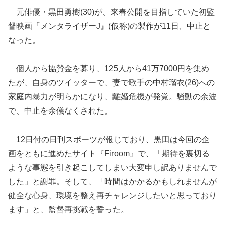
元俳優・黒田勇樹(30)が、来春公開を目指していた初監
督映画『メンタライザーJ』(仮称)の製作が11日、中止と
なった。
個人から協賛金を募り、125人から41万7000円を集め
たが、自身のツイッターで、妻で歌手の中村瑠衣(26)への
家庭内暴力が明らかになり、
離婚危機が発覚。騒動の余波
で、中止を余儀なくされた。
12日付の日刊スポーツが報じており、黒田は今回の企
画をともに進めたサイト『Firoom』で、「期待を裏切る
ような事態を引き起こしてしまい大変申し訳ありませんで
した」と謝罪。そして、「時間はかかるかもしれませんが
健全な心身、環境を整え再チャレンジしたいと思っており
ます」と、監督再挑戦を誓った。