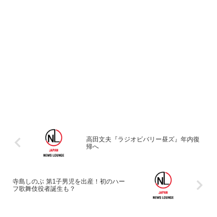
高田文夫『ラジオビバリー昼ズ』年内復
帰へ
寺島しのぶ 第1子男児を出産！初のハー
フ歌舞伎役者誕生も？