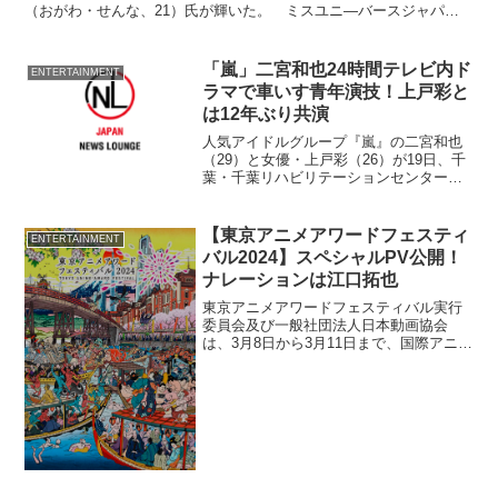
（おがわ・せんな、21）氏が輝いた。 ミスユニ―バースジャパ
ン、ミス・アース・ジャパン、ミスター・ジャパ...
「嵐」二宮和也24時間テレビ内ド
ENTERTAINMENT
ラマで車いす青年演技！上戸彩と
は12年ぶり共演
人気アイドルグループ『嵐』の二宮和也
（29）と女優・上戸彩（26）が19日、千
葉・千葉リハビリテーションセンター
で、25、26日の両日に放送される『24時
間テレビ35 愛は地球を救う』（日本テレ
ビ系）内で放送されるスペシャルドラマ
【東京アニメアワードフェスティ
ENTERTAINMENT
『車イスで...
バル2024】スペシャルPV公開！
ナレーションは江口拓也
東京アニメアワードフェスティバル実行
委員会及び一般社団法人日本動画協会
は、3月8日から3月11日まで、国際アニメ
ーション映画祭「東京アニメアワードフ
ェスティバル2024（TAAF2024）」を池
袋で開催する。スペシャルPVが公開され
た。