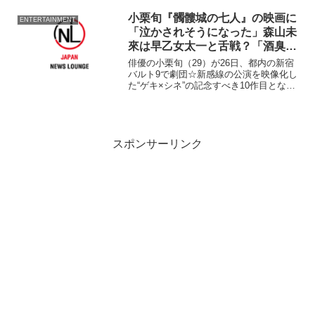
キー ミニーのプリンセス＆ヒーロー」が
14日、東京・代々木第一体育館で開幕し
小栗旬『髑髏城の七人』の映画に
ENTERTAINMENT
た。初日のグ...
「泣かされそうになった」森山未
來は早乙女太一と舌戦？「酒臭い
んですよ（苦笑）」
俳優の小栗旬（29）が26日、都内の新宿
バルト9で劇団☆新感線の公演を映像化し
た“ゲキ×シネ”の記念すべき10作目となる
映画『髑髏城の七人』（作：中島かずき
／演出：いのうえひでのり／配給：ヴィ
レッヂ／ティ・ジョイ／プレシディオ）
の完成披露舞...
スポンサーリンク