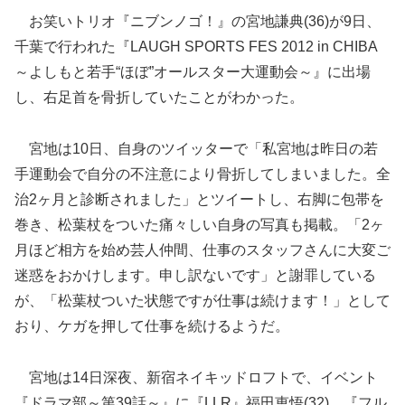
お笑いトリオ『ニブンノゴ！』の宮地謙典(36)が9日、
千葉で行われた『LAUGH SPORTS FES 2012 in CHIBA
～よしもと若手“ほぼ”オールスター大運動会～』に出場
し、右足首を骨折していたことがわかった。
宮地は10日、自身のツイッターで「私宮地は昨日の若
手運動会で自分の不注意により骨折してしまいました。全
治2ヶ月と診断されました」とツイートし、
右脚に包帯を
巻き、松葉杖をついた痛々しい自身の写真も掲載。「2ヶ
月ほど相方を始め芸人仲間、仕事のスタッフさんに大変ご
迷惑をおかけします。申し訳ないです」と謝罪している
が、「松葉杖ついた状態ですが仕事は続けます！」として
おり、ケガを押して仕事を続けるようだ。
宮地は14日深夜、新宿ネイキッドロフトで、イベント
『ドラマ部～第39話～』に『LLR』福田恵悟(32)、『フル