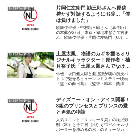
日、わかった。 司会の岡村が、独断と
偏見で悩んでいると感じた旬な芸能人を
片岡仁左衛門 勘三郎さんへ原稿
ENTERTAINMENT
ゲストに呼び、悩み...
持たず対話するように弔辞…「僕
は負けました」
歌舞伎俳優・中村勘三郎さん（享年57）
の本葬が27日、東京・築地本願寺で営ま
れ、歌舞伎俳優・片岡仁左衛門（68）が6
人目として弔辞を読み上げた。 片岡は
原稿を持たず、まっすぐに勘三郎さんの
遺影を見つめ、対話するかのように言葉
土屋太鳳、物語のカギを握るオリ
ENTERTAINMENT
を発した。 ■片...
ジナルキャラクター！原作者・柚
月裕子氏「土屋太鳳さんでなけれ
ば醸し出せない雰囲気で…」
俳優・坂口健太郎と渡辺謙が魂の演技バ
トルで魅せるヒューマンミステリー映画
『盤上の向日葵』（監督・脚本：熊澤尚
人／配給：ソニー・ピクチャーズ エンタ
テインメント／松竹）に物語のカギを握
るオリジナルキャラクターとして土屋太
ディズニー・オン・アイス開幕！
ENTERTAINMENT
鳳の出演が決定した。
8組のプリンセスとプリンスの愛
と勇気の物語
人気ユニット『タッキー＆翼』の滝沢秀
明（30）と今井翼（30）がスペシャルサ
ポーターを務めるの氷上のミュージカル
「ディズニー・オン・アイス2012 ミッ