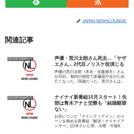
JAPAN NEWSLOUNGE
関連記事
声優・荒川太朗さん死去…「サザ
ENTERTAINMENT
エさん」2代目ノリスケ役演じる
声優の荒川太朗（本名・佐藤康夫）さん
が15日、都内の病院で多臓器不全のため
亡くなった。56歳だった。荒川さんは東
京都出身。洋画などの吹き替えなどで活
動し、アニメーションでは『サザエさ
ん』の2代目の波野ノリスケ役を1998年7
ナイナイ新番組10月スタート！矢
ENTERTAINMENT
月から2000年...
部は青木アナと交際も「結婚願望
ない」
お笑いコンビ『ナインティナイン』がメ
ーンを務める新番組『解決！ナイナイア
ンサー』(日本テレビ系、火曜・午後9時
～)が、10月からスタートすることが21