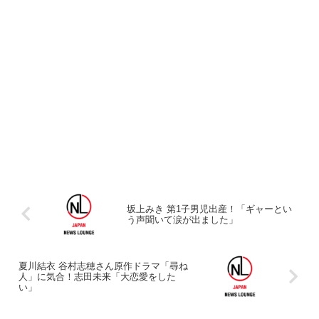
坂上みき 第1子男児出産！「ギャーとい
う声聞いて涙が出ました」
夏川結衣 谷村志穂さん原作ドラマ「尋ね
人」に気合！志田未来「大恋愛をした
い」