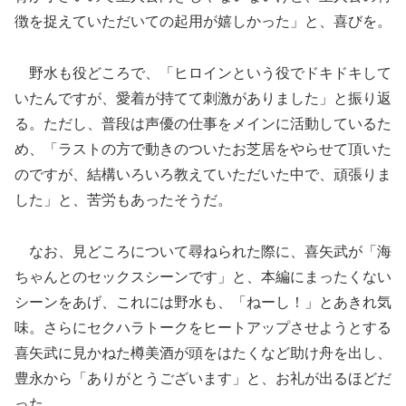
徴を捉えていただいての起用が嬉しかった」と、喜びを。
野水も役どころで、「ヒロインという役でドキドキして
いたんですが、愛着が持てて刺激がありました」と振り返
る。ただし、普段は声優の仕事をメインに活動しているた
め、「ラストの方で動きのついたお芝居をやらせて頂いた
のですが、結構いろいろ教えていただいた中で、頑張りま
した」と、苦労もあったそうだ。
なお、見どころについて尋ねられた際に、喜矢武が「海
ちゃんとのセックスシーンです」と、本編にまったくない
シーンをあげ、これには野水も、「ねーし！」とあきれ気
味。さらにセクハラトークをヒートアップさせようとする
喜矢武に見かねた樽美酒が頭をはたくなど助け舟を出し、
豊永から「ありがとうございます」と、お礼が出るほどだ
った。