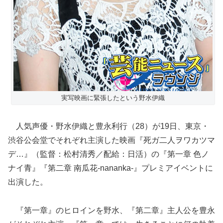
実写映画に緊張したという野水伊織
人気声優・野水伊織と豊永利行（28）が19日、東京・
渋谷公会堂でそれぞれ主演した映画『死ガ二人ヲワカツマ
デ…』（監督：松村清秀／配給：日活）の『第一章 色ノ
ナイ青』『第二章 南瓜花-nananka-』プレミアイベントに
出演した。
『第一章』のヒロインを野水、『第二章』主人公を豊永