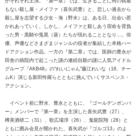
がそれぞれ主演。『第一章』では、生きることに何の執着
もない殺し屋・メイファ（喜矢武豊）と、悲しい過去から
殺し屋を志望する少女・海（野水）は、ある日、出会い惹
かれあっていく。しかし、メイファと殺しあう宿命を背負
った男・黒騎や兎黒（葵）たちが現れることとなり
…。俳
優、声優などさまざまジャンルの役者が集結した本格ハー
ドアクション作品。一方の『第二章』では、医師の豊永が
田舎の病院内で起こった謎の連続自殺の謎に人気アイドル
グループ『AKB48』の“れいにゃん”藤江れいな（18、チー
ムK）演じる新田怜羅らとともに挑んでいくサスペンス・
アクション。
イベント前に野水、豊永とともに、『ゴールデンボンバ
ー』メンバーで『第一章』を主演した喜矢武豊（27）、
樽美酒研二（31）、歌広場淳（26）、鬼龍院翔（28）と
ともに囲み会見が開かれた。喜矢武が『ゴルゴ13』のよ