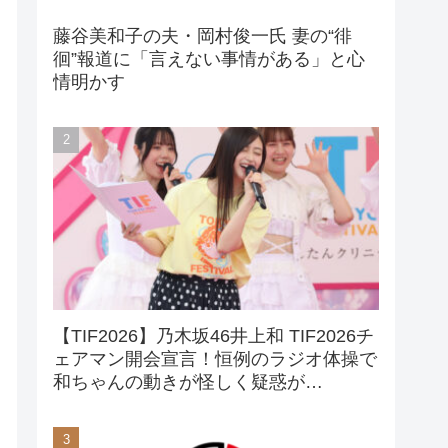
藤谷美和子の夫・岡村俊一氏 妻の“徘
徊”報道に「言えない事情がある」と心
情明かす
【TIF2026】乃木坂46井上和 TIF2026チ
ェアマン開会宣言！恒例のラジオ体操で
和ちゃんの動きが怪しく疑惑が…