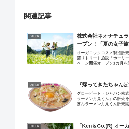
関連記事
株式会社ネオナチュラ
OTHER
ープン！「夏の女子旅
オーガニックコスメ製造販
菌リトリート施設「ホーリー
ペーン開催オープン1カ月を記念
『帰ってきたちゃんぽ
OTHER
グロービート・ジャパン株式
ラーメン月見くん』の販売を
ぽんラーメン月見くん販売開始日：
「Ken＆Co.(R)
OTHER