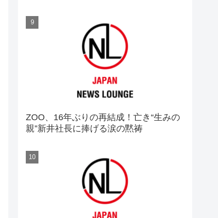
ZOO、16年ぶりの再結成！亡き“生みの
親”新井社長に捧げる涙の黙祷