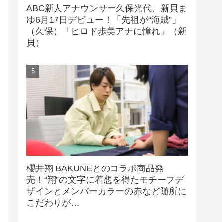
ABC新人アナウンサー久保光代、新貝ま
ゆ6月17日デビュー！「先祖が“海賊”」
（久保）「ヒロド歩美アナに憧れ」（新
貝）
櫻井翔 BAKUNEとのコラボ商品発
売！“翔”の文字に着想を得たモチーフデ
ザインとメンバーカラーの赤など随所に
こだわりが…