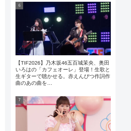
【TIF2026】乃木坂46五百城茉央、奥田
いろはの「カフェオーレ」登場！生歌と
生ギターで聴かせる。赤えんぴつ作詞作
曲のあの曲を…