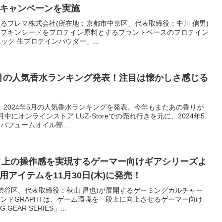
キャンペーンを実施
るプレマ株式会社(所在地：京都市中京区、代表取締役：中川 信男)
ンプキンシードをプロテイン原料とするプラントベースのプロテイン
ガニック 生プロテインパウダー」...
24年5月の人気香水ランキング発表！注目は懐かしさ感じる
」が、2024年5月の人気香水ランキングを発表。今年もまたあの香りが
にオンラインストア LUZ-Storeでの売れ行きを元に、2024年5
フュームオイル部...
ンク上の操作感を実現するゲーマー向けギアシリーズよ
アイテムを11月30日(木)に発売！
都渋谷区、代表取締役：秋山 昌也)が展開するゲーミングカルチャー
ンドGRAPHTは、ゲーム環境を一段上に向上させるゲーマー向け
GEAR SERIES」...