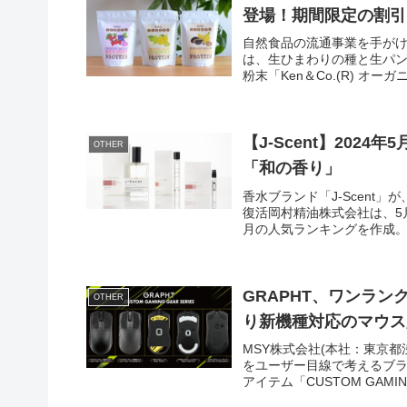
登場！期間限定の割引
自然食品の流通事業を手がけ
は、生ひまわりの種と生パ
粉末「Ken＆Co.(R) オー
【J-Scent】20
OTHER
「和の香り」
香水ブランド「J-Scent
復活岡村精油株式会社は、5月中
月の人気ランキングを作成。パ
GRAPHT、ワンラ
OTHER
り新機種対応のマウス用
MSY株式会社(本社：東京
をユーザー目線で考えるブラ
アイテム「CUSTOM GAMING 