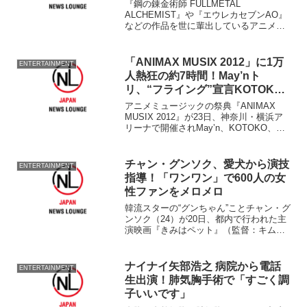
『鋼の錬金術師 FULLMETAL
ALCHEMIST』や『エウレカセブンAO』
などの作品を世に輩出しているアニメ制
作会社ボンズの作品を集めた上映イベン
ト『ボンズオールナイトEX』が21日、東
京・テアトル新宿で開催された。 同イ
「ANIMAX MUSIX 2012」に1万
ENTERTAINMENT
ベントはアニ...
人熱狂の約7時間！May’nト
リ、“フライング”宣言KOTOKO
は“釈明”※写真追加
アニメミュージックの祭典『ANIMAX
MUSIX 2012』が23日、神奈川・横浜ア
リーナで開催されMay’n、KOTOKO、
GRANRODEO、吉木りさ、及川光博ら豪
華アーティスト19組が夢の競演を果たし
た。 アニメ専門チャンネル『アニ...
チャン・グンソク、愛犬から演技
ENTERTAINMENT
指導！「ワンワン」で600人の女
性ファンをメロメロ
韓流スターの“グンちゃん”ことチャン・グ
ンソク（24）が20日、都内で行われた主
演映画『きみはペット』（監督：キム・
ビョンゴン／配給：東宝東和）のジャパ
ンプレミアイベントに、共演した韓国女
優のキム・ハヌル（32）とともに登壇
ナイナイ矢部浩之 病院から電話
ENTERTAINMENT
し、「新しいご主...
生出演！肺気胸手術で「すごく調
子いいです」