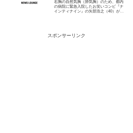
右胸の自然気胸（肺気胸）のため、都内
の病院に緊急入院したお笑いコンビ『ナ
インティナイン』の矢部浩之（40）が、
レギュラー出演する10日生放送のスポー
ツ情報番組『やべっちF．C．～日本サッ
カー応援宣言～』（テレビ朝日系、月
曜・午前0時10分～...
スポンサーリンク