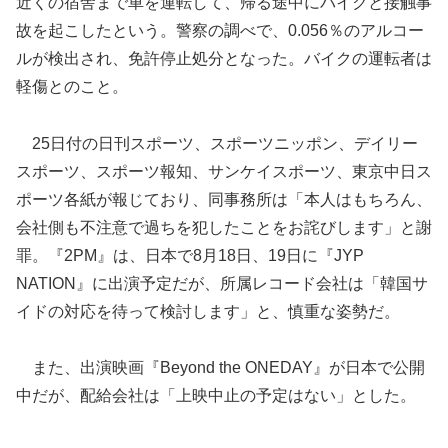
近くの宿舎まで車を運転して、帰る途中にバイクと接触事
故を起こしたという。
警察の調べで、0.056％のアルコー
ルが検出され、免許停止処分となった。バイクの運転者は
軽傷とのこと。
25日付の日刊スポーツ、スポーツニッポン、デイリー
スポーツ、スポーツ報知、サンケイスポーツ、東京中日ス
ポーツ各紙が報じており、同事務所は「本人はもちろん、
会社側も不注意で過ちを犯したことをお詫びします」と謝
罪。『2PM』は、日本で8月18日、19日に『JYP
NATION』に出演予定だが、所属レコード会社は「韓国サ
イドの対応を待って検討します」と、慎重な姿勢だ。
また、出演映画『Beyond the ONEDAY』が日本で公開
中だが、配給会社は「上映中止の予定はない」とした。