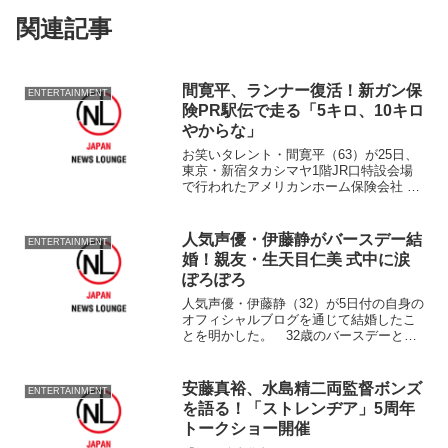
関連記事
間寛平、ランナー復活！新ガン保
ENTERTAINMENT
険PR駅伝で走る「5キロ、10キロ
やからな」
お笑いタレント・間寛平（63）が25日、
東京・新宿タカシマヤ1階JR口特設会場
で行われたアメリカンホーム保険会社 日
本一周駅伝プロジェクト『みんなの
MAEMUKI駅伝』スタートイベントに登
場し、「5キロ、10キロですからね」と、
人気声優・伊藤静がバースデー結
ENTERTAINMENT
駅伝ランナー...
婚！親友・生天目仁美 式中に涙
ぽろぽろ
人気声優・伊藤静（32）が5日付の自身の
オフィシャルブログを通じて結婚したこ
とを明かした。 32歳のバースデーとな
る同日、「わたし結婚しました(●´ー｀
●)」と、喜び報告と同時に挙式も明かし
た。 同ブログでは純白のヴェールに包
安藤真裕、水島精二両監督ボンズ
ENTERTAINMENT
まれた後ろ姿の...
を語る！「ストレンヂア」5周年
トークショー開催