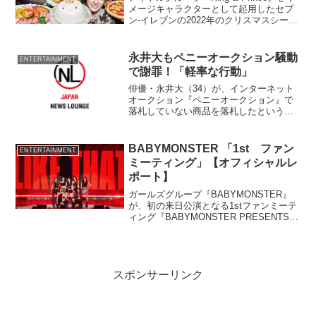
メージキャラクターとして起用したセブ
ン-イレブンの2022年のクリスマスシーズ
ンに向け、「King & Prince クリスマスキ
ャンペーン」を9月19日の商品予約開始と
ともにスタートし、新...
永井大もペニーオークション騒動
ENTERTAINMENT
で謝罪！「軽率な行動」
俳優・永井大（34）が、インターネット
オークション『ペニーオークション』で
落札していない商品を落札したというこ
とをブログで紹介したことについて、14
日付の自身のオフィシャルブログを通じ
てお詫びした。 永井は2010年12月22日
BABYMONSTER 「1st ファン
ENTERTAINMENT
の自身のオフ...
ミーティング」【オフィシャルレ
ポート】
ガールズグループ『BABYMONSTER』
が、初の来日公演となる1stファンミーテ
ィング『BABYMONSTER PRESENTS：
SEE YOU THERE』を5月11日、12日に
東京・有明アリーナで開催した。1日
13,000人×2日間＝...
スポンサーリンク