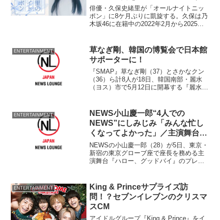
って喋って喋り倒したい…」
俳優・久保史緒里が「オールナイトニッ
ポン」に8ケ月ぶりに凱旋する。久保は乃
木坂46に在籍中の2022年2月から2025年
11月まで『乃木坂46のオールナイトニッ
ポン』のパーソナリティを務め、グルー
プ卒業とともにパーソナリティを卒業し
草なぎ剛、韓国の博覧会で日本館
ENTERTAINMENT
た。
サポーターに！
『SMAP』草なぎ剛（37）とさかなクン
（36）ら計8人が18日、韓国南部・麗水
（ヨス）市で5月12日に開幕する『麗水国
際博覧会』の『日本館サポーター』に任
命された。 東京・霞が関の経済産業省
で枝野幸男経産相（47）から任命状を受
NEWS小山慶一郎“4人での
ENTERTAINMENT
けた2人。...
NEWS”にしみじみ「みんな忙し
くなってよかった」／主演舞台
『ハロー、グッドバイ』開演！
NEWSの小山慶一郎（28）が5日、東京・
新宿の東京グローブ座で座長を務める主
演舞台『ハロー、グッドバイ』のプレス
コールを行った。 同作は肉が大好きだ
った小説家の通夜を舞台にしたドタバタ
劇。通夜ぶるまいの焼肉の対応に追われ
King & Princeサプライズ訪
ENTERTAINMENT
るセレモニー会場、...
問！？セブンイレブンのクリスマ
スCM
アイドルグループ『King & Prince』をイ