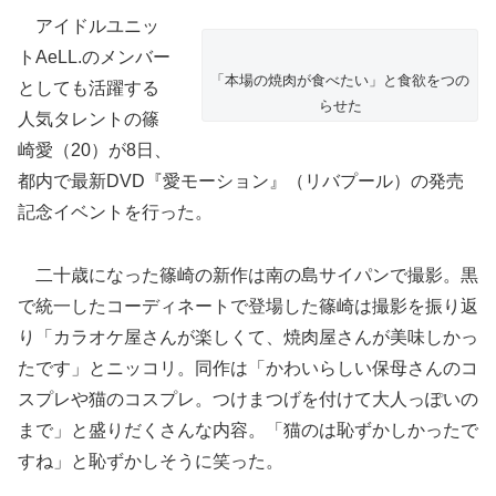
アイドルユニッ
トAeLL.のメンバー
「本場の焼肉が食べたい」と食欲をつの
としても活躍する
らせた
人気タレントの篠
崎愛（20）が8日、
都内で最新DVD『愛モーション』（リバプール）の発売
記念イベントを行った。
二十歳になった篠崎の新作は南の島サイパンで撮影。黒
で統一したコーディネートで登場した篠崎は撮影を振り返
り「カラオケ屋さんが楽しくて、焼肉屋さんが美味しかっ
たです」とニッコリ。同作は「かわいらしい保母さんのコ
スプレや猫のコスプレ。つけまつげを付けて大人っぽいの
まで」と盛りだくさんな内容。「猫のは恥ずかしかったで
すね」と恥ずかしそうに笑った。