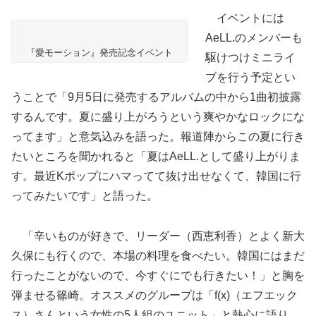
イベントには
AeLL.のメンバーも
『愛モーション』発売記念イベント
駆けつけミニライ
ブを行う予定とい
うことで「9月5日に発売するアルバムの中から1曲初披露
するんです。夏に盛り上がろうという爽やかなロックにな
ってます」と意気込みを語った。報道陣からこの夏に行き
たいところを聞かれると「夏はAeLL.として盛り上がりま
す。最近Kポップにハマってて抜け出せなくて、韓国に行
ってみたいです」と語った。
「辛いものが好きで、リーダー（西恵利香）とよく新大
久保にも行くので、本場の料理を食べたい。韓国にはまだ
行ったことがないので、今すぐにでも行きたい！」と胸を
弾ませる篠崎。オススメのグループは「f(x)（エフエック
ス）さんという女性の5人組のユニット」と熱心に語り