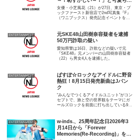
～！恥ずかしい～！」と可愛らし
さ全開
女優・小芝風花（21）が27日、東京・ブ
ックファースト新宿店で2nd写真集『F』
（ワニブックス）発売記念イベントを開
き1000人が集まる大反響ぶりを見せ
た。 2011年の『ガールズオーディショ
ン』でグランプリを
元SKE48山田樹奈容疑者を逮捕
ENTERTAINMENT
50万円詐取の疑い
愛知県警は16日、詐欺などの疑いで元
『SKE48』元メンバーの山田樹奈容疑者
（22）ら男女4人を逮捕した。
ぱすぽ☆ロックなアイドルに野音
ENTERTAINMENT
熱狂！8月15日発売新曲はJパン
ク
“みんなでつくるアイドルユニット”がコン
セプトで、旅と空の世界観をテーマにガ
ールズロックを前面に打ち出している9人
組アイドルユニット『ぱすぽ☆』が8日、
東京・日比谷野外大音楽堂にて『ぱすぽ
☆Next Flightフェス』を開催。6月発売の
w-inds.、25周年記念日2026年3
ENTERTAINMENT
4...
月14日から「Forever
Memories(Re-Recording)」を配