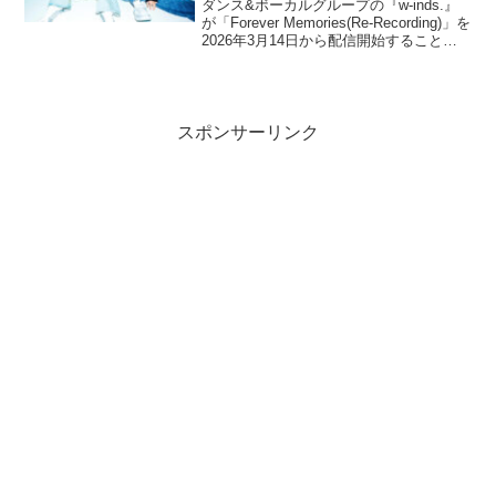
信開始！デビュー曲を再レコーデ
ダンス&ボーカルグループの『w-inds.』
ィング
が「Forever Memories(Re-Recording)」を
2026年3月14日から配信開始することを
発表した。2026年3月14日はw-inds.のメ
ジャーデビュー25周年突入の記念日であ
り、2001年3月14日に「Forever
Memories」を発売した記念日でもある。
スポンサーリンク