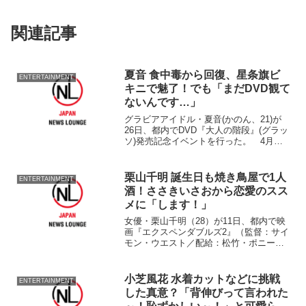
関連記事
夏音 食中毒から回復、星条旗ビ
ENTERTAINMENT
キニで魅了！でも「まだDVD観て
ないんです…」
グラビアアイドル・夏音(かのん、21)が
26日、都内でDVD『大人の階段』(グラッ
ソ)発売記念イベントを行った。 4月に
インドネシア・バリ島まで旅行した際、
食中毒になってしまい、帰国できないト
ラブルに見舞われた夏音。同27日に行わ
栗山千明 誕生日も焼き鳥屋で1人
ENTERTAINMENT
れるはずだ...
酒！ささきいさおから恋愛のスス
メに「します！」
女優・栗山千明（28）が11日、都内で映
画『エクスペンダブルズ2』（監督：サイ
モン・ウエスト／配給：松竹・ポニーキ
ャニオン）日本語最強吹替版完成披露試
写会イベントに声優を務めたささきいさ
お（70）、玄田哲章（64）とともに登場
小芝風花 水着カットなどに挑戦
ENTERTAINMENT
した。 シルベ...
した真意？「背伸びって言われた