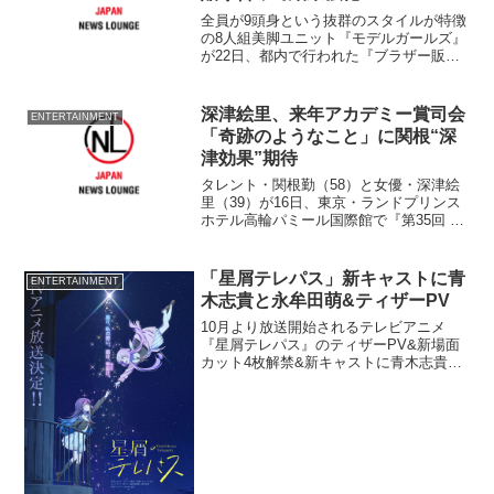
全員が9頭身という抜群のスタイルが特徴
の8人組美脚ユニット『モデルガールズ』
が22日、都内で行われた『ブラザー販売
インクジェットプリンター新製品および
新ブランド発表会』に登場。ステージで
ウォーキングパフォーマンスを披露し、
深津絵里、来年アカデミー賞司会
ENTERTAINMENT
抜群の超美脚スタ...
「奇跡のようなこと」に関根“深
津効果”期待
タレント・関根勤（58）と女優・深津絵
里（39）が16日、東京・ランドプリンス
ホテル高輪パミール国際館で『第35回 日
本アカデミー賞』優秀賞記者発表に登場
した。 「日本映画人による日本映画人
のための日本映画の祭典を」をキャッチ
「星屑テレパス」新キャストに青
ENTERTAINMENT
フレーズに19...
木志貴と永牟田萌&ティザーPV
10月より放送開始されるテレビアニメ
『星屑テレパス』のティザーPV&新場面
カット4枚解禁&新キャストに青木志貴と
永牟田萌が決定し、コメントが届いた。
同アニメは、「次にくるマンガ大賞
2021」にもノミネートされた『まんがタ
イムきらら』（芳文社...