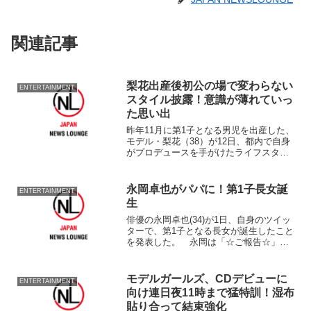
関連記事
梨花出産後初公の場で変わらない
ENTERTAINMENT
スタイル披露！意識が薄れていっ
た思い出
昨年11月に第1子となる男児を出産した、
モデル・梨花（38）が12日、都内で自身
がプロデュースを手がけたライフスタイ
ルストア『Maison de Reefur（メゾン・
ド・リーファー）』のプレオープンイベ
ントに登場した。 この日、出産後初
永岡卓也がパパに！第1子長女誕
ENTERTAINMENT
め...
生
俳優の永岡卓也(34)が1日、自身のツイッ
ターで、第1子となる長女が誕生したこと
を発表した。 永岡は「☆ご報告☆」と
し
モデルガールズ、CDデビューに
ENTERTAINMENT
向け連日夜11時まで猛特訓！湿布
貼り合って結束強化