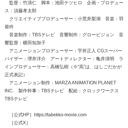
監督：竹清仁 脚本：池田テツヒロ 企画・プロデュー
ス：須藤孝太郎
クリエイティブプロデューサー：小荒井梨湖 音楽：羽
柴吟
音楽制作：TBSテレビ 音響制作：グロービジョン 音
響監督：横田知加子
アニメーションプロデューサー：宇井正人 CGスーパー
バイザー：堺井洋介 アートディレクター：亀井清明 ラ
インプロデューサー：高橋弘樹（※“高”は、はしごだかが
正式表記）
アニメーション制作：MARZA ANIMATION PLANET
INC. 製作幹事：TBSテレビ 配給：クロックワークス
TBSテレビ
［公式HP］https://tabekko-movie.com
［公式X］