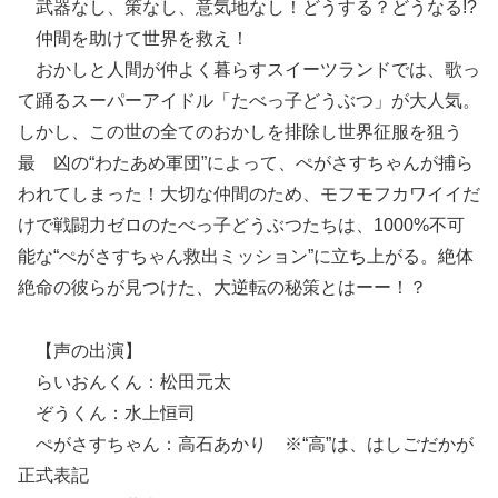
武器なし、策なし、意気地なし！どうする？どうなる!?
仲間を助けて世界を救え！
おかしと人間が仲よく暮らすスイーツランドでは、歌っ
て踊るスーパーアイドル「たべっ子どうぶつ」が大人気。
しかし、この世の全てのおかしを排除し世界征服を狙う
最 凶の“わたあめ軍団”によって、ぺがさすちゃんが捕ら
われてしまった！大切な仲間のため、モフモフカワイイだ
けで戦闘力ゼロのたべっ子どうぶつたちは、1000%不可
能な“ぺがさすちゃん救出ミッション”に立ち上がる。絶体
絶命の彼らが見つけた、大逆転の秘策とはーー！？
【声の出演】
らいおんくん：松田元太
ぞうくん：水上恒司
ぺがさすちゃん：高石あかり ※“高”は、はしごだかが
正式表記