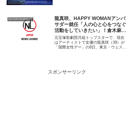
龍真咲、HAPPY WOMANアンバ
ENTERTAINMENT
サダー就任「人の心と心をつなぐ
活動をしていきたい」！倉木麻
衣、紗栄子、AYAが個人部門受賞
元宝塚歌劇団月組トップスターで、現在
はアーティストで女優の龍真咲（39）が
「国際女性デー」の8日、東京・ウェステ
ィンホテル東京で開催された「HAPPY
WOMAN」のアンバサダーに就任した。
龍は同日に行われた「HAPPY WOMAN
AWA...
スポンサーリンク