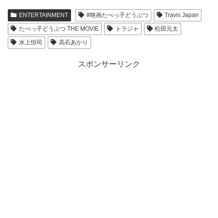
ENTERTAINMENT
#映画たべっ子どうぶつ
Travis Japan
たべっ子どうぶつ THE MOVIE
トラジャ
松田元太
水上恒司
高石あかり
スポンサーリンク