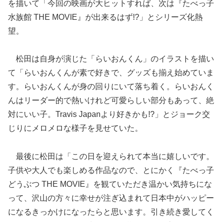
を描いて「今回の映画が大ヒットすれば、次は『たべっ子
水族館 THE MOVIE』が出来るはず!?」とシリーズ化熱
望。
松田は自身が演じた「らいおんくん」のイラストを描い
て「らいおんくんが素で好きで、グッズも揃え始めていま
す。らいおんくんが身の回りにいて落ち着く。らいおんく
んはリーダー的で熱いけれど可愛らしい部分もあって、絶
対にいい子。Travis Japanより好きかも!?」とジョーク交
じりにメロメロな様子を見せていた。
最後に松田は「この日を迎えられて本当に嬉しいです。
子供や大人でも楽しめる作品なので、とにかく『たべっ子
どうぶつ THE MOVIE』を観ていただき温かい気持ちにな
って、沢山の方々に幸せが注ぎ込まれて日本中がハッピー
になるきっかけになったらと思います。引き続き愛してく