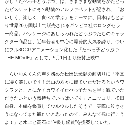
かし「たべっ子どうぶつ」は、さまざまな動物をかたどっ
たビスケットにその動物のアルファベットが記され、「お
いしく、楽しく、食べて学ぶ」をテーマに、日本はもとよ
り世界20カ国以上で販売されるギンビス社のロングセラ
ー商品。パッケージにあしらわれたどうぶつたちのキャラ
クター商品は、近年若者を中心に爆発的人気を誇り、つい
にフル3DCGアニメーション化した『たべっ子どうぶつ
THE MOVIE』として、5月1日より絶賛上映中！
らいおんくんの声を務めた松田は念願の封切りに「率直
に凄く嬉しいです！沢山の方々に観ていただけるというワ
クワクと、とにかくカワイイたべっ子たちを早く観ていた
だきたいという気持ちでいっぱいです」とニッコリ。松田
自身、本編を鑑賞してウルウルしたそうで「実際に泣きそ
うになってまた観たいと思ったので、みんなで観に行こう
よ！」と水上と高石に“仲良し鑑賞”を提案していた。